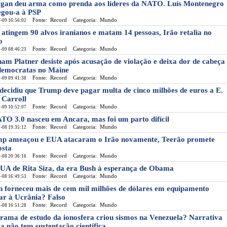
gan deu arma como prenda aos líderes da NATO. Luís Montenegro
egou-a à PSP
Fonte: Record
Categoria: Mundo
-09 16:56:02
atingem 90 alvos iranianos e matam 14 pessoas, Irão retalia no
o
Fonte: Record
Categoria: Mundo
-09 08:46:23
am Platner desiste após acusação de violação e deixa dor de cabeça
democratas no Maine
Fonte: Record
Categoria: Mundo
-09 09:41:38
 decidiu que Trump deve pagar multa de cinco milhões de euros a E.
 Carroll
Fonte: Record
Categoria: Mundo
-09 10:52:07
TO 3.0 nasceu em Ancara, mas foi um parto difícil
Fonte: Record
Categoria: Mundo
-08 19:35:12
p ameaçou e EUA atacaram o Irão novamente, Teerão promete
osta
Fonte: Record
Categoria: Mundo
-08 20:36:16
UA de Rita Siza, da era Bush à esperança de Obama
Fonte: Record
Categoria: Mundo
-08 16:49:53
n forneceu mais de cem mil milhões de dólares em equipamento
tar à Ucrânia? Falso
Fonte: Record
Categoria: Mundo
-08 16:51:28
rama de estudo da ionosfera criou sismos na Venezuela? Narrativa
ga não tem sustentação científica