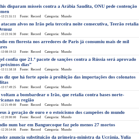
his disparam mísseis contra a Arábia Saudita, ONU pede contenção
émen
Fonte: Record
Categoria: Mundo
-13 21:55:11
atacam alvos no Irão pela terceira noite consecutiva, Teerão retalia
Ormuz
Fonte: Record
Categoria: Mundo
-13 23:16:30
ndio em floresta nos arredores de Paris já consumiu mais de mil
ares
Fonte: Record
Categoria: Mundo
-13 08:19:53
el confia que 21.º pacote de sanções contra a Rússia será aprovado
 próximos dias”
Fonte: Record
Categoria: Mundo
-13 11:58:18
as diz que há forte apoio à proibição das importações dos colonatos
litas
Fonte: Record
Categoria: Mundo
-13 17:49:25
voltam a bombardear o Irão, que retalia contra bases norte-
icanas na região
Fonte: Record
Categoria: Mundo
-12 21:49:00
eus à geração de ouro e o estoicismo dos campeões do mundo
Fonte: Record
Categoria: Mundo
-12 20:00:00
ndio num bar em Banguecoque faz pelo menos 27 mortos
Fonte: Record
Categoria: Mundo
-12 20:54:06
nsky anuncia substituição da primeira-ministra da Ucrânia, Yulia