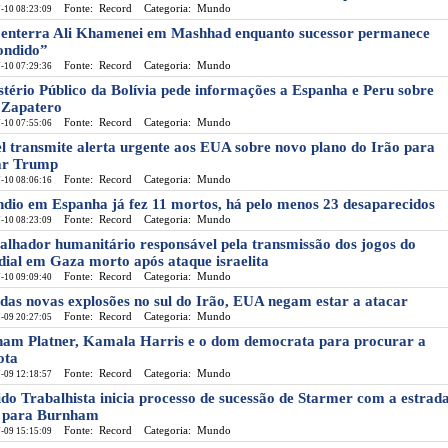
Fonte: Record
Categoria: Mundo
-10 08:23:09
 enterra Ali Khamenei em Mashhad enquanto sucessor permanece
ondido”
Fonte: Record
Categoria: Mundo
-10 07:29:36
stério Público da Bolívia pede informações a Espanha e Peru sobre
 Zapatero
Fonte: Record
Categoria: Mundo
-10 07:55:06
el transmite alerta urgente aos EUA sobre novo plano do Irão para
ar Trump
Fonte: Record
Categoria: Mundo
-10 08:06:16
ndio em Espanha já fez 11 mortos, há pelo menos 23 desaparecidos
Fonte: Record
Categoria: Mundo
-10 08:23:09
alhador humanitário responsável pela transmissão dos jogos do
ial em Gaza morto após ataque israelita
Fonte: Record
Categoria: Mundo
-10 09:09:40
das novas explosões no sul do Irão, EUA negam estar a atacar
Fonte: Record
Categoria: Mundo
-09 20:27:05
am Platner, Kamala Harris e o dom democrata para procurar a
ota
Fonte: Record
Categoria: Mundo
-09 12:18:57
ido Trabalhista inicia processo de sucessão de Starmer com a estrad
e para Burnham
Fonte: Record
Categoria: Mundo
-09 15:15:09