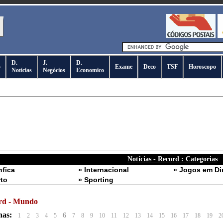
D.
J.
D.
o
Exame
Deco
TSF
Horoscopo
Notícias
Negócios
Economico
Notícias - Record : Categorias
nfica
» Internacional
» Jogos em Di
rto
» Sporting
rd - Mundo
nas:
6
1
2
3
4
5
7
8
9
10
11
12
13
14
15
16
17
18
19
2