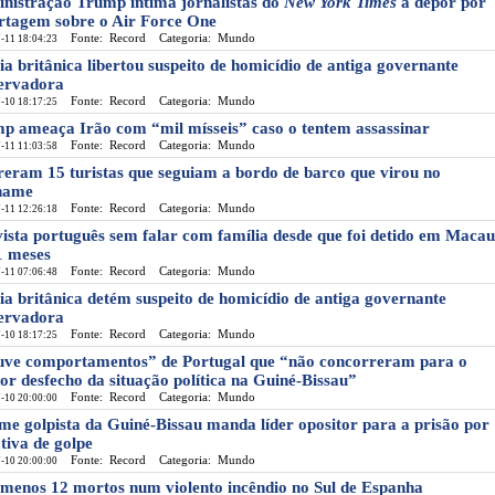
nistração Trump intima jornalistas do
New York Times
a depor por
rtagem sobre o Air Force One
Fonte: Record
Categoria: Mundo
-11 18:04:23
cia britânica libertou suspeito de homicídio de antiga governante
ervadora
Fonte: Record
Categoria: Mundo
-10 18:17:25
p ameaça Irão com “mil mísseis” caso o tentem assassinar
Fonte: Record
Categoria: Mundo
-11 11:03:58
eram 15 turistas que seguiam a bordo de barco que virou no
name
Fonte: Record
Categoria: Mundo
-11 12:26:18
vista português sem falar com família desde que foi detido em Macau
1 meses
Fonte: Record
Categoria: Mundo
-11 07:06:48
cia britânica detém suspeito de homicídio de antiga governante
ervadora
Fonte: Record
Categoria: Mundo
-10 18:17:25
ve comportamentos” de Portugal que “não concorreram para o
or desfecho da situação política na Guiné-Bissau”
Fonte: Record
Categoria: Mundo
-10 20:00:00
me golpista da Guiné-Bissau manda líder opositor para a prisão por
ativa de golpe
Fonte: Record
Categoria: Mundo
-10 20:00:00
 menos 12 mortos num violento incêndio no Sul de Espanha