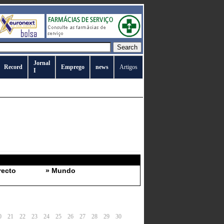
Jornal
Record
Emprego
news
Artigos
I
recto
» Mundo
0
21
22
23
24
25
26
27
28
29
30