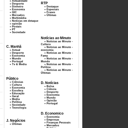
» Actualidade
RTP
» Desporto
» Dinheiro
» Destaque
» Economia
» Especiais
» GIC
» Frases
» Mercados
» Últimas
» Multimédia
» Notícias em detaque
» opinião
» Postais
» PT
» Sociedade
Notícias ao Minuto
» Noticias ao Minuto -
Cultura
C. Manhã
» Noticias ao Minuto -
» Actual
economia
» Desporto
» Noticias ao Minuto -
» Economia
Fama
» Mundo
» Noticias ao Minuto -
» Portugal
Mundo
» Tv & Media
» Noticias ao Minuto -
Política
» Noticias ao Minuto -
Últimas
Público
» Ciências
D. Notícias
» Cultura
» Bolsa
» Economia
» Ciência
» Ecosfera
» Desporto
» Educação
» Economia
» Geral
» Mundo
» Media
» Opinião
» Política
» Portugal
» Sociedade
» Tecnologia
D. Economico
» Economia
» Empresas
J. Negócios
» Finanças Pessoais
» Últimas
» Mercados