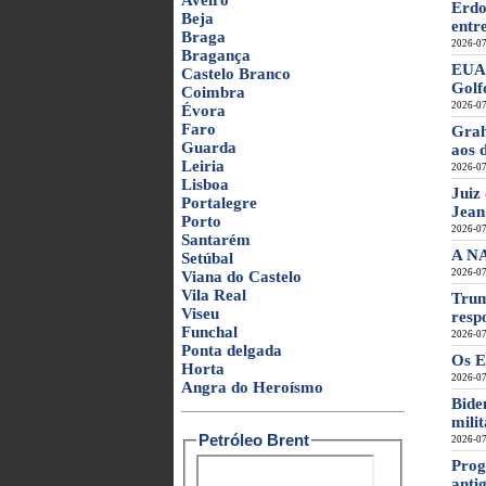
Aveiro
Erdo
Beja
entr
Braga
2026-07
Bragança
EUA 
Castelo Branco
Golf
Coimbra
2026-07
Évora
Faro
Grah
Guarda
aos 
Leiria
2026-07
Lisboa
Juiz
Portalegre
Jean
Porto
2026-07
Santarém
A NA
Setúbal
2026-07
Viana do Castelo
Vila Real
Trum
Viseu
resp
Funchal
2026-07
Ponta delgada
Os E
Horta
2026-07
Angra do Heroísmo
Bide
mili
Petróleo Brent
2026-07
Prog
anti