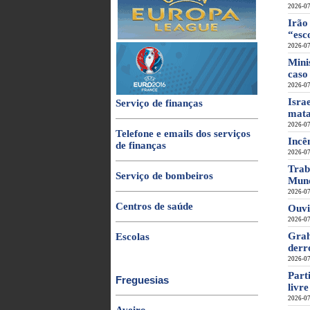
2026-07
Irão
“esc
2026-07
Mini
caso
2026-07
Isra
Serviço de finanças
mat
2026-07
Telefone e emails dos serviços
Incê
de finanças
2026-07
Trab
Serviço de bombeiros
Mund
2026-07
Centros de saúde
Ouvi
2026-07
Grah
Escolas
derr
2026-07
Part
Freguesias
livr
2026-07