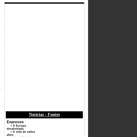
Notícias - Fontes
Expresso
» A Europa
desalinhada
» A vida de saltos
altos