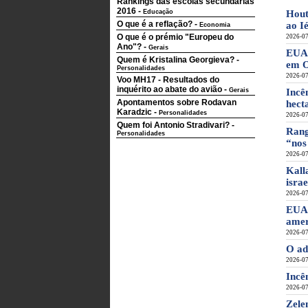
Rankings das escolas secundárias
2016
-
Educação
Hout
O que é a reflação?
-
ao I
Economia
O que é o prémio "Europeu do
2026-07
Ano"?
-
Gerais
EUA 
Quem é Kristalina Georgieva?
-
em 
Personalidades
2026-07
Voo MH17 - Resultados do
inquérito ao abate do avião
-
Gerais
Incê
Apontamentos sobre Rodavan
hect
Karadzic
-
Personalidades
2026-07
Quem foi Antonio Stradivari?
-
Rang
Personalidades
“nos
2026-07
Kall
israe
2026-07
EUA 
amer
2026-07
O ad
2026-07
Incê
2026-07
Zele