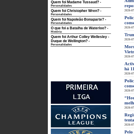
Admi
Quem foi Madame Tussaud?
-
repo
Personalidades
Quem foi Christopher Wren?
-
2026-07
Personalidades
Polí
Quem foi Napoleão Bonaparte?
-
cons
Personalidades
O que foi a Batalha de Waterloo?
-
2026-07
História
Trum
Quem foi Arthur Colley Wellesley -
2026-07
Duque de Wellington?
-
Personalidades
Morr
Viet
2026-07
Acti
há 1
2026-07
Polí
cons
2026-07
“Hou
melh
2026-07
Regi
tent
2026-07
Pelo