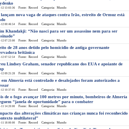
ydenko
Fonte: Record
Categoria: Mundo
-12 13:03:36
lançam nova vaga de ataques contra Irão, estreito de Ormuz está
ado
Fonte: Record
Categoria: Mundo
-12 00:46:54
im Khandakji: “Não nasci para ser um assassino nem para ser
ssinado”
Fonte: Record
Categoria: Mundo
-12 07:23:00
eito de 28 anos detido pelo homicídio de antiga governante
ervadora britânica
Fonte: Record
Categoria: Mundo
-12 07:52:54
eu Lindsey Graham, senador republicano dos EUA e apoiante de
mp
Fonte: Record
Categoria: Mundo
-12 09:25:28
 em Almería está controlado e desalojados foram autorizados a
essar
Fonte: Record
Categoria: Mundo
-12 10:37:05
is de o fogo avançar 100 metros por minuto, bombeiros de Almería
eguem “janela de oportunidade” para o combater
Fonte: Record
Categoria: Mundo
-11 14:20:00
mpacto das alterações climáticas nas crianças nunca foi reconhecido
ontexto multilateral”
Fonte: Record
Categoria: Mundo
-11 18:00:00