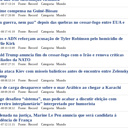
Fonte: Record
Categoria: Mundo
-08 17:13:24
ime compensa na Guiné-Bissau
Fonte: Record
Categoria: Mundo
-08 17:20:00
 guerra, nem paz” depois das quebras no cessar-fogo entre EUA e
Fonte: Record
Categoria: Mundo
-08 17:41:19
os e ADN reforçam acusação de Tyler Robinson pelo homicídio de
lie Kirk
Fonte: Record
Categoria: Mundo
-08 14:13:09
ld Trump anuncia fim do cessar-fogo com o Irão e renova críticas
aliados da NATO
Fonte: Record
Categoria: Mundo
-08 07:27:31
ia ataca Kiev com mísseis balísticos antes de encontro entre Zelensk
ump
Fonte: Record
Categoria: Mundo
-08 08:53:14
o de carga desaparece sobre o mar Arábico ao chegar a Karachi
Fonte: Record
Categoria: Mundo
-08 09:20:43
ge desafiou “sistema”, mas pode acabar a discutir eleição com
rreiro interplanetário” interpretado por humorista
Fonte: Record
Categoria: Mundo
-08 09:38:52
enada na justiça, Marine Le Pen anuncia que será candidata à
idência de França
Fonte: Record
Categoria: Mundo
-07 12:11:15