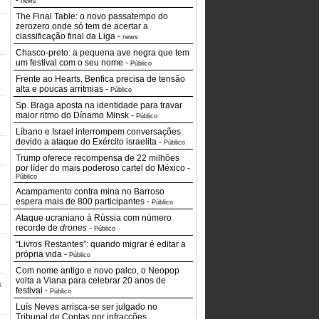
-
news
The Final Table: o novo passatempo do
zerozero onde só tem de acertar a
classificação final da Liga
-
news
Chasco-preto: a pequena ave negra que tem
um festival com o seu nome
-
Público
Frente ao Hearts, Benfica precisa de tensão
alta e poucas arritmias
-
Público
Sp. Braga aposta na identidade para travar
maior ritmo do Dínamo Minsk
-
Público
Líbano e Israel interrompem conversações
devido a ataque do Exército israelita
-
Público
Trump oferece recompensa de 22 milhões
por líder do mais poderoso cartel do México
-
Público
Acampamento contra mina no Barroso
espera mais de 800 participantes
-
Público
Ataque ucraniano à Rússia com número
recorde de
drones
-
Público
“Livros Restantes”: quando migrar é editar a
própria vida
-
Público
Com nome antigo e novo palco, o Neopop
volta a Viana para celebrar 20 anos de
a
festival
-
Público
Luís Neves arrisca-se ser julgado no
Tribunal de Contas por infracções