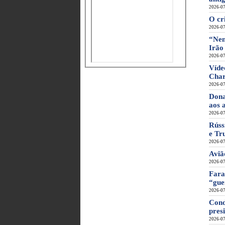
2026-07
O cr
2026-07
“Nem
Irão
2026-07
Víde
Char
2026-07
Dona
aos 
2026-07
Rúss
e Tr
2026-07
Aviã
2026-07
Fara
“gue
2026-07
Cond
pres
2026-07