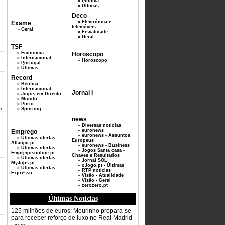
» Politica
» Últimas
Deco
» Electrónica e
Exame
telemóveis
» Geral
» Fiscalidade
» Geral
TSF
» Economia
Horoscopo
» Internacional
» Horoscopo
» Portugal
» Últimas
Record
» Benfica
» Internacional
Jornal I
» Jogos em Directo
» Mundo
» Porto
,
» Sporting
news
» Diversas notícias
» euronews
Emprego
» euronews - Assuntos
» Últimas ofertas -
Europeus
Atlanco.pt
» euronews - Business
» Últimas ofertas -
» Jogos Santa casa -
Empregosonline.pt
Chaves e Resultados
» Últimas ofertas -
» Jornal SOL
MyJobs.pt
» oJogo.pt - Últimas
» Últimas ofertas -
» RTP notícias
Expresso
» Visão - Atualidade
» Visão - Geral
» zerozero.pt
Últimas Notícias
125 milhões de euros: Mourinho prepara-se
para receber reforço de luxo no Real Madrid