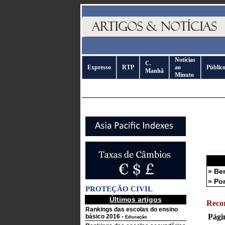
Notícias
C.
Expresso
RTP
ao
Públic
Manhã
Minuto
» Be
» Po
PROTEÇÃO CIVIL
Últimos artigos
Reco
Rankings das escolas do ensino
Pági
básico 2016
-
Educação