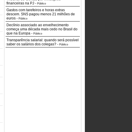
financeiras na PJ
-
Público
Gastos com tarefeiros e horas extras
descem. SNS pagou menos 21 milhões de
euros
-
Público
Declínio associado ao envelhecimento
começa uma década mais cedo no Brasil do
que na Europa
-
Público
Transparência salarial: quando será possível
saber os salários dos colegas?
-
Público