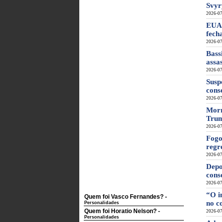
Svyr
2026-07
EUA 
fech
2026-07
Bass
assa
2026-07
Susp
cons
2026-07
Morr
Tru
2026-07
Fogo
regr
2026-07
Depo
cons
2026-07
“O i
Quem foi Vasco Fernandes?
-
no c
Personalidades
Quem foi Horatio Nelson?
-
2026-07
Personalidades