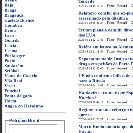
Aveiro
Tenerife
Beja
Fonte: Record
Cat
2026-05-09 08:16:43
Braga
Relatório conclui que ex-pre
Bragança
assassinado pela ditadura
Castelo Branco
Fonte: Record
Cat
2026-05-09 08:40:37
Coimbra
Trump planeia demitir dire
Évora
dos EUA
Faro
Fonte: Record
Cat
Guarda
2026-05-08 22:17:45
Leiria
Reféns em banco na Alemanh
Lisboa
Fonte: Record
Cat
2026-05-08 11:19:47
Portalegre
Departamento de Justiça tr
Porto
droga em prisões de Porto 
Santarém
Fonte: Record
Cat
2026-05-08 12:30:00
Setúbal
Viana do Castelo
UE não confirma falhas de 
Vila Real
para a Rússia
Viseu
Fonte: Record
Cat
2026-05-08 14:11:43
Funchal
Hantavírus: como é que Esp
Ponta delgada
Hondius
?
Horta
Fonte: Record
Cat
2026-05-08 16:04:15
Angra do Heroísmo
Regime iraniano reforçou exe
guerra
Fonte: Record
Cat
Petróleo Brent
2026-05-08 17:22:21
Marco Rubio anuncia que de
Havana