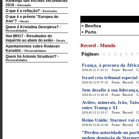
Rankings das escolas secundárias
2016
-
Educação
O que é a reflação?
-
Economia
O que é o prémio "Europeu do
Ano"?
-
Gerais
» Benfica
Quem é Kristalina Georgieva?
-
Personalidades
» Porto
Voo MH17 - Resultados do
inquérito ao abate do avião
-
Gerais
Record - Mundo
Apontamentos sobre Rodavan
Karadzic
-
Personalidades
Páginas:
1
2
3
4
5
6
7
Quem foi Antonio Stradivari?
-
Personalidades
França, à procura da África 
Fonte: Record
Cat
2026-05-12 17:41:22
Israel cria tribunal especi
Fonte: Record
Cat
2026-05-12 07:47:32
Sem desafio à sua liderança
Fonte: Record
Cat
2026-05-12 11:40:44
Aviões, minerais, Irão, Taiw
entre Trump e XI
Fonte: Record
Cat
2026-05-12 11:53:57
Reino Unido: Starmer vai co
Fonte: Record
Cat
2026-05-12 05:55:00
“Perdeu autoridade no parti
pedem demissão de Starmer a