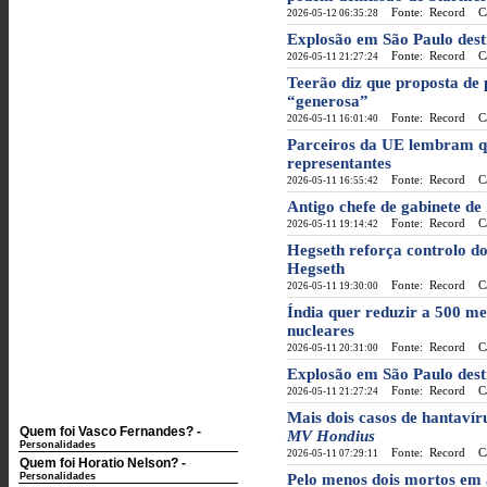
Fonte: Record
Cat
2026-05-12 06:35:28
Explosão em São Paulo dest
Fonte: Record
Cat
2026-05-11 21:27:24
Teerão diz que proposta de
“generosa”
Fonte: Record
Cat
2026-05-11 16:01:40
Parceiros da UE lembram qu
representantes
Fonte: Record
Cat
2026-05-11 16:55:42
Antigo chefe de gabinete de
Fonte: Record
Cat
2026-05-11 19:14:42
Hegseth reforça controlo d
Hegseth
Fonte: Record
Cat
2026-05-11 19:30:00
Índia quer reduzir a 500 me
nucleares
Fonte: Record
Cat
2026-05-11 20:31:00
Explosão em São Paulo destr
Fonte: Record
Cat
2026-05-11 21:27:24
Mais dois casos de hantavír
Quem foi Vasco Fernandes?
-
MV Hondius
Personalidades
Fonte: Record
Cat
2026-05-11 07:29:11
Quem foi Horatio Nelson?
-
Personalidades
Pelo menos dois mortos em a