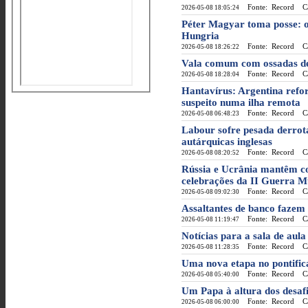
Fonte: Record
Cat
2026-05-08 18:05:24
Péter Magyar toma posse: 
Hungria
Fonte: Record
Cat
2026-05-08 18:26:22
Vala comum com ossadas de
Fonte: Record
Cat
2026-05-08 18:28:04
Hantavírus: Argentina refor
suspeito numa ilha remota
Fonte: Record
Cat
2026-05-08 06:48:23
Labour sofre pesada derrota
autárquicas inglesas
Fonte: Record
Cat
2026-05-08 08:20:52
Rússia e Ucrânia mantêm co
celebrações da II Guerra M
Fonte: Record
Cat
2026-05-08 09:02:30
Assaltantes de banco fazem
Fonte: Record
Cat
2026-05-08 11:19:47
Notícias para a sala de aula
Fonte: Record
Cat
2026-05-08 11:28:35
Uma nova etapa no pontifi
Fonte: Record
Cat
2026-05-08 05:40:00
Um Papa à altura dos desafi
Fonte: Record
Cat
2026-05-08 06:00:00