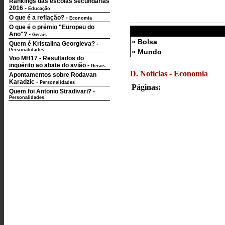
Rankings das escolas secundárias
2016
-
Educação
O que é a reflação?
-
Economia
O que é o prémio "Europeu do
Ano"?
-
Gerais
» Bolsa
Quem é Kristalina Georgieva?
-
Personalidades
» Mundo
Voo MH17 - Resultados do
inquérito ao abate do avião
-
Gerais
D. Notícias - Economia
Apontamentos sobre Rodavan
Karadzic
-
Personalidades
Páginas:
Quem foi Antonio Stradivari?
-
Personalidades