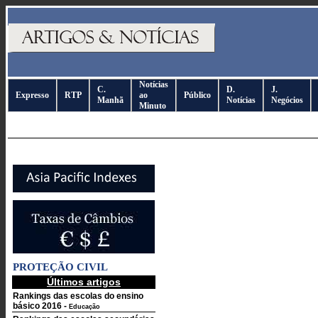
Notícias
C.
D.
J.
Expresso
RTP
ao
Público
Manhã
Notícias
Negócios
Minuto
PROTEÇÃO CIVIL
Últimos artigos
Rankings das escolas do ensino
básico 2016
-
Educação