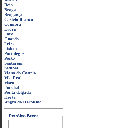
Aveiro
Beja
Braga
Bragança
Castelo Branco
Coimbra
Évora
Faro
Guarda
Leiria
Lisboa
Portalegre
Porto
Santarém
Setúbal
Viana do Castelo
Vila Real
Viseu
Funchal
Ponta delgada
Horta
Angra do Heroísmo
Petróleo Brent