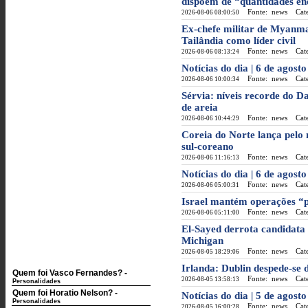
dispõem de “quantidades e
Fonte: news
Categ
2026-08-06 08:00:50
Ex-chefe militar de Myanma
Tailândia como líder civil
Fonte: news
Categ
2026-08-06 08:13:24
Notícias do dia | 6 de agost
Fonte: news
Categ
2026-08-06 10:00:34
Sérvia: níveis recorde do 
de areia
Fonte: news
Categ
2026-08-06 10:44:29
Coreia do Norte lança pelo 
sul-coreano
Fonte: news
Categ
2026-08-06 11:16:13
Notícias do dia | 6 de agos
Fonte: news
Categ
2026-08-06 05:00:31
Israel mantém operações “p
Fonte: news
Categ
2026-08-06 05:11:00
El-Sayed derrota candidata
Michigan
Fonte: news
Categ
2026-08-05 18:29:06
Irlanda: Dublin despede-se
Quem foi Vasco Fernandes?
-
Fonte: news
Categ
2026-08-05 13:58:13
Personalidades
Quem foi Horatio Nelson?
-
Notícias do dia | 5 de agosto
Personalidades
Fonte: news
Categ
2026-08-05 16:00:28