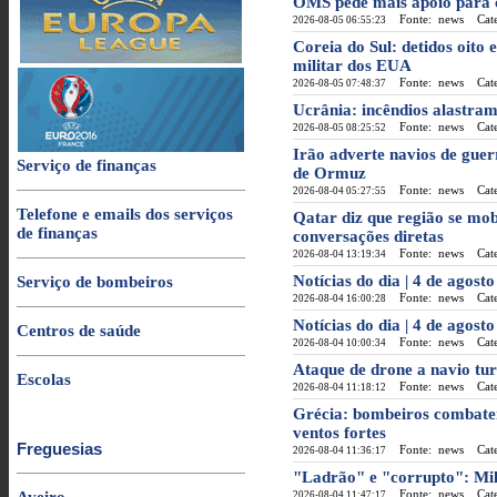
OMS pede mais apoio para 
Fonte: news
Categ
2026-08-05 06:55:23
Coreia do Sul: detidos oito 
militar dos EUA
Fonte: news
Categ
2026-08-05 07:48:37
Ucrânia: incêndios alastram
Fonte: news
Categ
2026-08-05 08:25:52
Irão adverte navios de guer
Serviço de finanças
de Ormuz
Fonte: news
Categ
2026-08-04 05:27:55
Telefone e emails dos serviços
Qatar diz que região se mob
de finanças
conversações diretas
Fonte: news
Categ
2026-08-04 13:19:34
Notícias do dia | 4 de agosto
Serviço de bombeiros
Fonte: news
Categ
2026-08-04 16:00:28
Notícias do dia | 4 de agost
Centros de saúde
Fonte: news
Categ
2026-08-04 10:00:34
Ataque de drone a navio tu
Escolas
Fonte: news
Categ
2026-08-04 11:18:12
Grécia: bombeiros combatem
ventos fortes
Freguesias
Fonte: news
Categ
2026-08-04 11:36:17
"Ladrão" e "corrupto": Mile
Fonte: news
Categ
2026-08-04 11:47:17