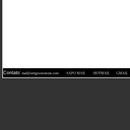
Contato:
|
|
|
mail@artigosenoticias.com
SAPO MAIL
HOTMAIL
GMAIL