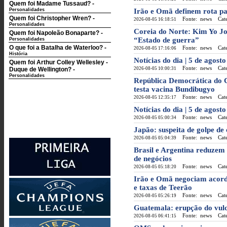
Quem foi Madame Tussaud?
-
Personalidades
Irão e Omã definem rota pa
Quem foi Christopher Wren?
-
Fonte: news
Categ
2026-08-05 16:18:51
Personalidades
Coreia do Norte: Kim Yo J
Quem foi Napoleão Bonaparte?
-
“Estado de guerra”
Personalidades
O que foi a Batalha de Waterloo?
-
Fonte: news
Categ
2026-08-05 17:16:06
História
Notícias do dia | 5 de agost
Quem foi Arthur Colley Wellesley -
Fonte: news
Categ
Duque de Wellington?
-
2026-08-05 10:00:31
Personalidades
República Democrática do C
testa vacina Bundibugyo
Fonte: news
Categ
2026-08-05 12:35:17
Notícias do dia | 5 de agos
Fonte: news
Categ
2026-08-05 05:00:34
Japão: suspeita de golpe de
Fonte: news
Categ
2026-08-05 05:04:39
Brasil e Argentina reduzem 
de negócios
Fonte: news
Categ
2026-08-05 05:18:20
Irão e Omã negociam acord
e taxas de Teerão
Fonte: news
Categ
2026-08-05 05:26:19
Guatemala: erupção do vul
Fonte: news
Categ
2026-08-05 06:41:15