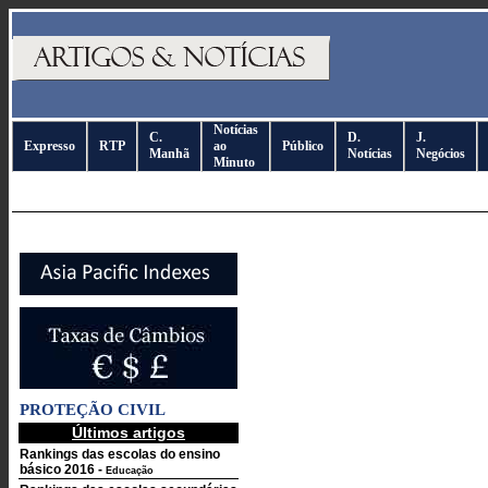
Notícias
C.
D.
J.
Expresso
RTP
ao
Público
Manhã
Notícias
Negócios
Minuto
PROTEÇÃO CIVIL
Últimos artigos
Rankings das escolas do ensino
básico 2016
-
Educação