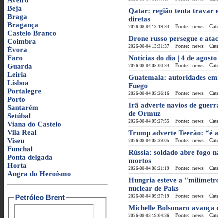
Aveiro
Beja
Qatar: região tenta travar
Braga
diretas
Bragança
Fonte: news
Categ
2026-08-04 13:19:34
Castelo Branco
Drone russo persegue e ata
Coimbra
Fonte: news
Categ
2026-08-04 13:31:37
Évora
Faro
Notícias do dia | 4 de agos
Guarda
Fonte: news
Categ
2026-08-04 05:00:34
Leiria
Guatemala: autoridades emi
Lisboa
Fuego
Portalegre
Fonte: news
Categ
2026-08-04 05:26:16
Porto
Irã adverte navios de guerr
Santarém
de Ormuz
Setúbal
Fonte: news
Categ
2026-08-04 05:27:55
Viana do Castelo
Vila Real
Trump adverte Teerão: “é a
Viseu
Fonte: news
Categ
2026-08-04 05:39:05
Funchal
Rússia: soldado abre fogo na
Ponta delgada
mortos
Horta
Fonte: news
Categ
2026-08-04 08:21:19
Angra do Heroísmo
Hungria esteve a "milímetro
nuclear de Paks
Fonte: news
Categ
Petróleo Brent
2026-08-04 09:37:19
Michelle Bolsonaro avança 
Fonte: news
Categ
2026-08-03 19:04:36