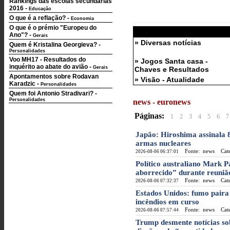
Rankings das escolas secundárias
2016
-
Educação
O que é a reflação?
-
Economia
O que é o prémio "Europeu do
Ano"?
-
Gerais
» Diversas notícias
Quem é Kristalina Georgieva?
-
Personalidades
Voo MH17 - Resultados do
» Jogos Santa casa -
inquérito ao abate do avião
-
Gerais
Chaves e Resultados
Apontamentos sobre Rodavan
» Visão - Atualidade
Karadzic
-
Personalidades
Quem foi Antonio Stradivari?
-
Personalidades
news - euronews
Páginas:
1
2
3
4
5
6
7
Japão: Hiroshima assinala 
armas nucleares
Fonte: news
Categ
2026-08-06 06:37:01
Político australiano Mark 
aborrecido” durante reuniã
Fonte: news
Categ
2026-08-06 07:32:37
Estados Unidos: fumo paira
incêndios em curso
Fonte: news
Categ
2026-08-06 07:57:44
Trump desmente notícias so