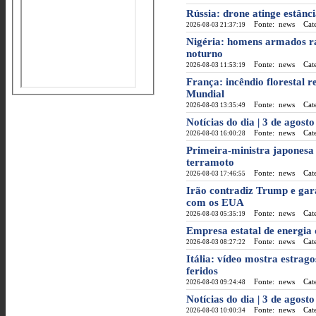
Rússia: drone atinge estân
Fonte: news
Categ
2026-08-03 21:37:19
Nigéria: homens armados r
noturno
Fonte: news
Categ
2026-08-03 11:53:19
França: incêndio florestal 
Mundial
Fonte: news
Categ
2026-08-03 13:35:49
Notícias do dia | 3 de agosto
Fonte: news
Categ
2026-08-03 16:00:28
Primeira-ministra japonesa 
terramoto
Fonte: news
Categ
2026-08-03 17:46:55
Irão contradiz Trump e gar
com os EUA
Fonte: news
Categ
2026-08-03 05:35:19
Empresa estatal de energia 
Fonte: news
Categ
2026-08-03 08:27:22
Itália: vídeo mostra estrag
feridos
Fonte: news
Categ
2026-08-03 09:24:48
Notícias do dia | 3 de agost
Fonte: news
Categ
2026-08-03 10:00:34