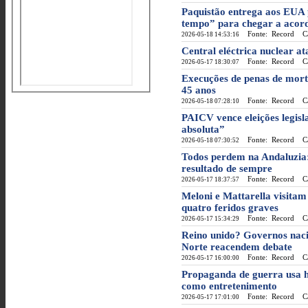
Paquistão entrega aos EUA 
tempo” para chegar a acor
Fonte: Record
Cat
2026-05-18 14:53:16
Central eléctrica nuclear a
Fonte: Record
Cat
2026-05-17 18:30:07
Execuções de penas de mort
45 anos
Fonte: Record
Cat
2026-05-18 07:28:10
PAICV vence eleições legisl
absoluta”
Fonte: Record
Cat
2026-05-18 07:30:52
Todos perdem na Andaluzia: 
resultado de sempre
Fonte: Record
Cat
2026-05-17 18:37:57
Meloni e Mattarella visita
quatro feridos graves
Fonte: Record
Cat
2026-05-17 15:34:29
Reino unido? Governos nacio
Norte reacendem debate
Fonte: Record
Cat
2026-05-17 16:00:00
Propaganda de guerra usa h
como entretenimento
Fonte: Record
Cat
2026-05-17 17:01:00