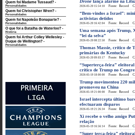
Drone
lança alarme na Litu
Quem foi Madame Tussaud?
-
Fonte: Record
Cat
Personalidades
2026-05-20 15:54:10
Quem foi Christopher Wren?
-
“Bem-vindos a Israel”: min
Personalidades
activistas detidos
Quem foi Napoleão Bonaparte?
-
Fonte: Record
Cat
Personalidades
2026-05-20 16:42:04
O que foi a Batalha de Waterloo?
-
Uma semana após Trump, Xi
História
“lei da selva”
Quem foi Arthur Colley Wellesley -
Fonte: Record
Cat
2026-05-20 08:22:50
Duque de Wellington?
-
Personalidades
Thomas Massie, crítico de 
primárias do Kentucky
Fonte: Record
Cat
2026-05-20 09:03:17
“Superterça-feira” eleitora
crítico de Trump no Congre
Fonte: Record
Cat
2026-05-19 18:00:00
Trump movimentou 220 milh
promoveu na China
Fonte: Record
Cat
2026-05-19 21:00:00
Israel intercepta último ba
efectuaram disparos
Fonte: Record
Cat
2026-05-19 21:26:34
Xi recebe o velho amigo Put
relação
Fonte: Record
Cat
2026-05-19 16:56:14
“Super terça-feira” eleitor