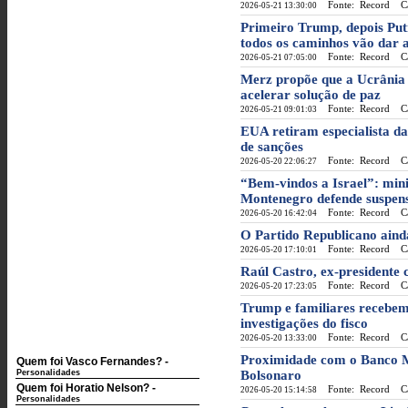
Fonte: Record
Cat
2026-05-21 13:30:00
Primeiro Trump, depois Put
todos os caminhos vão dar 
Fonte: Record
Cat
2026-05-21 07:05:00
Merz propõe que a Ucrânia
acelerar solução de paz
Fonte: Record
Cat
2026-05-21 09:01:03
EUA retiram especialista da 
de sanções
Fonte: Record
Cat
2026-05-20 22:06:27
“Bem-vindos a Israel”: mini
Montenegro defende suspen
Fonte: Record
Cat
2026-05-20 16:42:04
O Partido Republicano ain
Fonte: Record
Cat
2026-05-20 17:10:01
Raúl Castro, ex-presidente
Fonte: Record
Cat
2026-05-20 17:23:05
Trump e familiares recebe
investigações do fisco
Fonte: Record
Cat
2026-05-20 13:33:00
Proximidade com o Banco M
Quem foi Vasco Fernandes?
-
Personalidades
Bolsonaro
Quem foi Horatio Nelson?
-
Fonte: Record
Cat
2026-05-20 15:14:58
Personalidades