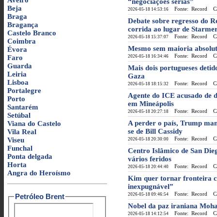
Aveiro
“negociações sérias”
Beja
Fonte: Record
Cat
2026-05-18 14:53:16
Braga
Debate sobre regresso do 
Bragança
corrida ao lugar de Starme
Castelo Branco
Fonte: Record
Cat
2026-05-18 15:37:07
Coimbra
Mesmo sem maioria absolut
Évora
Fonte: Record
Cat
Faro
2026-05-18 16:34:46
Guarda
Mais dois portugueses detido
Leiria
Gaza
Lisboa
Fonte: Record
Cat
2026-05-18 18:15:32
Portalegre
Agente do ICE acusado de d
Porto
em Mineápolis
Santarém
Fonte: Record
Cat
2026-05-18 20:27:18
Setúbal
A perder o país, Trump man
Viana do Castelo
se de Bill Cassidy
Vila Real
Fonte: Record
Cat
Viseu
2026-05-18 20:30:00
Funchal
Centro Islâmico de San Dieg
Ponta delgada
vários feridos
Horta
Fonte: Record
Cat
2026-05-18 20:44:40
Angra do Heroísmo
Kim quer tornar fronteira 
inexpugnável”
Fonte: Record
Cat
2026-05-18 09:46:54
Petróleo Brent
Nobel da paz iraniana Moha
Fonte: Record
Cat
2026-05-18 14:12:54