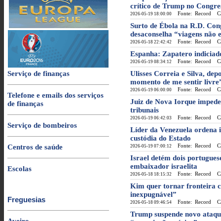
crítico de Trump no Congre
Fonte: Record
Cat
2026-05-19 18:00:00
Surto de Ébola na R.D. Co
desaconselha “viagens não e
Fonte: Record
Cat
2026-05-18 22:42:42
Espanha: Zapatero indiciad
Fonte: Record
Cat
2026-05-19 08:34:12
Serviço de finanças
Ulisses Correia e Silva, dep
momento de me sentir livre
Fonte: Record
Cat
2026-05-19 06:00:00
Telefone e emails dos serviços
Juiz de Nova Iorque impede
de finanças
tribunais
Fonte: Record
Cat
2026-05-19 06:42:03
Serviço de bombeiros
Líder da Venezuela ordena i
custódia do Estado
Fonte: Record
Cat
Centros de saúde
2026-05-19 07:00:12
Israel detém dois portugue
embaixador israelita
Escolas
Fonte: Record
Cat
2026-05-18 18:15:32
Kim quer tornar fronteira 
inexpugnável”
Freguesias
Fonte: Record
Cat
2026-05-18 09:46:54
Trump suspende novo ataque