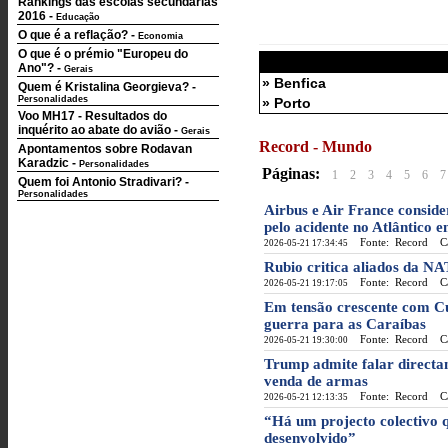
Rankings das escolas secundárias
2016
-
Educação
O que é a reflação?
-
Economia
O que é o prémio "Europeu do
Ano"?
-
Gerais
» Benfica
Quem é Kristalina Georgieva?
-
Personalidades
» Porto
Voo MH17 - Resultados do
inquérito ao abate do avião
-
Gerais
Record - Mundo
Apontamentos sobre Rodavan
Karadzic
-
Personalidades
Páginas:
1
2
3
4
5
6
7
Quem foi Antonio Stradivari?
-
Personalidades
Airbus e Air France conside
pelo acidente no Atlântico 
Fonte: Record
Cat
2026-05-21 17:34:45
Rubio critica aliados da NA
Fonte: Record
Cat
2026-05-21 19:17:05
Em tensão crescente com Cu
guerra para as Caraíbas
Fonte: Record
Cat
2026-05-21 19:30:00
Trump admite falar directa
venda de armas
Fonte: Record
Cat
2026-05-21 12:13:35
“Há um projecto colectivo q
desenvolvido”