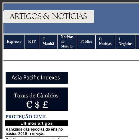
Notícias
C.
D.
J.
Expresso
RTP
ao
Público
Manhã
Notícias
Negócios
Minuto
PROTEÇÃO CIVIL
Últimos artigos
Rankings das escolas do ensino
básico 2016
-
Educação