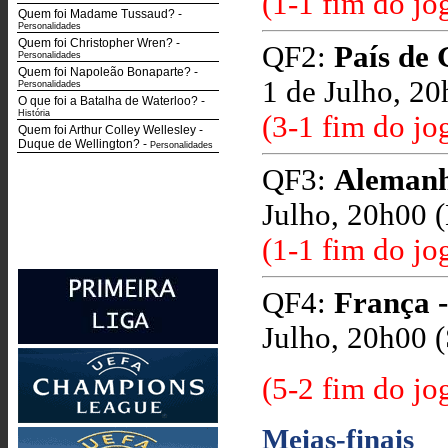
(1-1 fim do jo
Quem foi Madame Tussaud?
-
Personalidades
Quem foi Christopher Wren?
-
QF2:
País de 
Personalidades
Quem foi Napoleão Bonaparte?
-
1 de Julho, 20
Personalidades
O que foi a Batalha de Waterloo?
-
História
(3-1 fim do jo
Quem foi Arthur Colley Wellesley -
Duque de Wellington?
-
Personalidades
QF3:
Alemanha
Julho, 20h00 
(1-1 fim do jo
QF4:
França -
Julho, 20h00 (
(5-2 fim do jo
Meias-finais