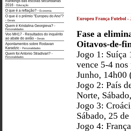
Rankings das escolas secundárias
2016
-
Educação
O que é a reflação?
-
Economia
O que é o prémio "Europeu do Ano"?
Europeu França Futebol - 
-
Gerais
Quem é Kristalina Georgieva?
-
Personalidades
Fase a elimin
Voo MH17 - Resultados do inquérito
ao abate do avião
-
Gerais
Oitavos-de-fi
Apontamentos sobre Rodavan
Karadzic
-
Personalidades
Jogo 1: Suíça 
Quem foi Antonio Stradivari?
-
Personalidades
vence 5-4 nos 
Junho, 14h00 
Jogo 2: País d
Norte, Sábado,
Jogo 3: Croácia
Sábado, 25 de
Jogo 4: França