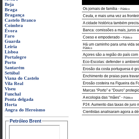
Beja
Os jornais de família
-
Braga
Público
Bragança
Ceuta, e mais uma vez as frontei
Castelo Branco
A cidade histórica também precis
Coimbra
Banca: comissões a mais, juros 
Évora
Faro
Coeso e empoderado
-
Público
Guarda
Há um caminho para uma vida se
Leiria
Público
Lisboa
Açores são a região do país co
Portalegre
Eco-Escolas: defender o ambien
Porto
Santarém
Erosão da costa portuguesa é grav
Setúbal
Enchimento de praias para travar
Viana do Castelo
Vila Real
Erosão costeira na Figueira da 
Viseu
Marcas “Porto” e “Douro” protegi
Funchal
A ecologia das “mães”
-
Público
Ponta delgada
Horta
P24. Aumento das taxas de juro n
Angra do Heroísmo
Cientistas analisaram agora a d
Petróleo Brent