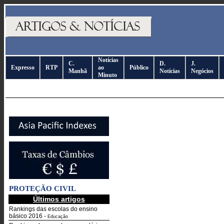
Notícias
C.
D.
J.
Expresso
RTP
ao
Público
Manhã
Notícias
Negócios
Minuto
PROTEÇÃO CIVIL
Últimos artigos
Rankings das escolas do ensino
básico 2016
-
Educação