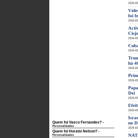
2026-03
Víde
foi 
2026-03
Acti
Cisj
2026-03
Cuba
2026-03
Trum
há 4
2026-03
Prim
2026-03
Papa
Dei
2026-03
Efei
2026-03
Isra
Quem foi Vasco Fernandes?
-
no D
Personalidades
2026-03
Quem foi Horatio Nelson?
-
NATO
Personalidades