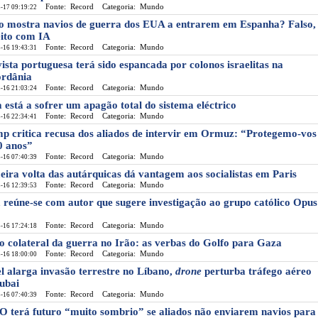
Fonte: Record
Categoria: Mundo
-17 09:19:22
o mostra navios de guerra dos EUA a entrarem em Espanha? Falso,
feito com IA
Fonte: Record
Categoria: Mundo
-16 19:43:31
vista portuguesa terá sido espancada por colonos israelitas na
ordânia
Fonte: Record
Categoria: Mundo
-16 21:03:24
 está a sofrer um apagão total do sistema eléctrico
Fonte: Record
Categoria: Mundo
-16 22:34:41
p critica recusa dos aliados de intervir em Ormuz: “Protegemo-vos
0 anos”
Fonte: Record
Categoria: Mundo
-16 07:40:39
eira volta das autárquicas dá vantagem aos socialistas em Paris
Fonte: Record
Categoria: Mundo
-16 12:39:53
 reúne-se com autor que sugere investigação ao grupo católico Opus
Fonte: Record
Categoria: Mundo
-16 17:24:18
to colateral da guerra no Irão: as verbas do Golfo para Gaza
Fonte: Record
Categoria: Mundo
-16 18:00:00
el alarga invasão terrestre no Líbano,
drone
perturba tráfego aéreo
ubai
Fonte: Record
Categoria: Mundo
-16 07:40:39
 terá futuro “muito sombrio” se aliados não enviarem navios para