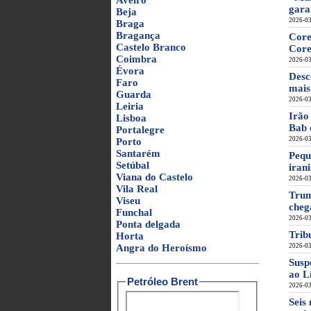
Aveiro
gara
Beja
2026-03
Braga
Bragança
Core
Castelo Branco
Core
Coimbra
2026-03
Évora
Desc
Faro
mais
Guarda
2026-03
Leiria
Irão
Lisboa
Bab 
Portalegre
2026-03
Porto
Santarém
Pequ
Setúbal
iran
Viana do Castelo
2026-03
Vila Real
Trum
Viseu
cheg
Funchal
2026-03
Ponta delgada
Trib
Horta
Angra do Heroísmo
2026-03
Susp
ao L
Petróleo Brent
2026-03
Seis