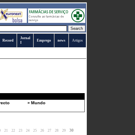
Jornal
Record
Emprego
news
Artigos
I
recto
» Mundo
30
0
21
22
23
24
25
26
27
28
29