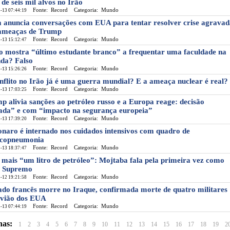
 de seis mil alvos no Irão
Fonte: Record
Categoria: Mundo
-13 07:44:19
 anuncia conversações com EUA para tentar resolver crise agravad
ameaças de Trump
Fonte: Record
Categoria: Mundo
-13 15:12:47
o mostra “último estudante branco” a frequentar uma faculdade na
nda? Falso
Fonte: Record
Categoria: Mundo
-13 15:26:26
nflito no Irão já é uma guerra mundial? E a ameaça nuclear é real?
Fonte: Record
Categoria: Mundo
-13 17:03:25
p alivia sanções ao petróleo russo e a Europa reage: decisão
ada” e com “impacto na segurança europeia”
Fonte: Record
Categoria: Mundo
-13 17:39:20
onaro é internado nos cuidados intensivos com quadro de
copneumonia
Fonte: Record
Categoria: Mundo
-13 18:37:47
mais “um litro de petróleo”: Mojtaba fala pela primeira vez como
 Supremo
Fonte: Record
Categoria: Mundo
-12 19:21:58
ado francês morre no Iraque, confirmada morte de quatro militares
vião dos EUA
Fonte: Record
Categoria: Mundo
-13 07:44:19
nas:
1
2
3
4
5
6
7
8
9
10
11
12
13
14
15
16
17
18
19
2