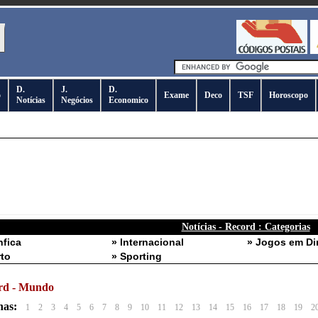
D.
J.
D.
o
Exame
Deco
TSF
Horoscopo
Notícias
Negócios
Economico
Notícias - Record : Categorias
nfica
» Internacional
» Jogos em Di
rto
» Sporting
rd - Mundo
nas:
1
2
3
4
5
6
7
8
9
10
11
12
13
14
15
16
17
18
19
2