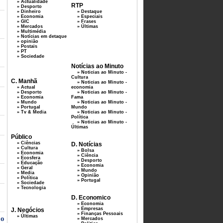
» Actualidade
RTP
» Desporto
» Dinheiro
» Destaque
» Economia
» Especiais
» GIC
» Frases
» Mercados
» Últimas
» Multimédia
» Notícias em detaque
» opinião
» Postais
» PT
» Sociedade
Notícias ao Minuto
» Noticias ao Minuto -
Cultura
C. Manhã
» Noticias ao Minuto -
» Actual
economia
» Desporto
» Noticias ao Minuto -
» Economia
Fama
» Mundo
» Noticias ao Minuto -
» Portugal
Mundo
» Tv & Media
» Noticias ao Minuto -
Política
» Noticias ao Minuto -
Últimas
Público
» Ciências
D. Notícias
» Cultura
» Bolsa
» Economia
» Ciência
» Ecosfera
» Desporto
» Educação
» Economia
» Geral
» Mundo
» Media
» Opinião
» Política
» Portugal
» Sociedade
» Tecnologia
D. Economico
» Economia
» Empresas
J. Negócios
» Finanças Pessoais
» Últimas
 o
» Mercados