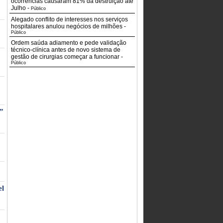
ocorrências causaram 81% da destruição até
Julho
-
Público
Alegado conflito de interesses nos serviços
hospitalares anulou negócios de milhões
-
Público
Ordem saúda adiamento e pede validação
técnico-clínica antes de novo sistema de
gestão de cirurgias começar a funcionar
-
Público
o”
el