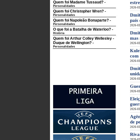
Quem foi Madame Tussaud?
-
estr
Personalidades
2026-03
Quem foi Christopher Wren?
-
Dmit
Personalidades
país
Quem foi Napoleão Bonaparte?
-
Personalidades
2026-03
O que foi a Batalha de Waterloo?
-
Dmit
História
mas 
Quem foi Arthur Colley Wellesley -
Duque de Wellington?
-
2026-03
Personalidades
Kule
com 
2026-03
Dmit
unid
2026-03
Guer
2026-03
Elei
guer
2026-03
Agên
de p
2026-03
Riva
2026-03