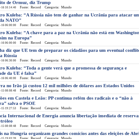
eito de Ormuz, diz Trump
Fonte: Record
Categoria: Mundo
-16 10:14:40
ro Kuleba: “A Rússia não tem de ganhar na Ucrânia para atacar u
 da NATO”
Fonte: Record
Categoria: Mundo
-16 06:00:00
ro Kuleba: “A chave para a paz na Ucrânia não está em Washington
sim na Europa”
Fonte: Record
Categoria: Mundo
-16 06:00:00
ba diz que UE tem de preparar os cidadãos para um eventual conflit
a Rússia
Fonte: Record
Categoria: Mundo
-16 06:30:00
ro Kuleba: “Toda a gente verá que a promessa de segurança e
ade da UE é falsa”
Fonte: Record
Categoria: Mundo
-16 06:40:00
ra no Irão já custou 12 mil milhões de dólares aos Estados Unidos
Fonte: Record
Categoria: Mundo
-15 08:08:48
ções em Castela e Leão: PP continua refém dos radicais e o “não à
ra” salva o PSOE
Fonte: Record
Categoria: Mundo
-15 19:27:53
cia Internacional de Energia anuncia libertação imediata de reserva
etróleo
Fonte: Record
Categoria: Mundo
-15 08:08:48
is na Hungria organizam grandes comícios antes das eleições de Abri
Fonte: Record
Categoria: Mundo
-15 19:03:39