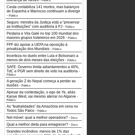
liderança de Neves
-
Público
Ceuta contabiliza 141 mortos, mas balanços
de Espanha e Marrocos continuam a divergir
-
Público
Seguro: ministra da Justiça está a “preservar
as instituições” com auditoria à PJ
-
Público
Pestana e Vila Galé no top 100 mundial dos
maiores grupos hoteleiros em 2026
-
Público
FPF diz apoiar a UEFA na oposição à
privatização dos Mundiais
-
Público
Incerteza no duelo entre Lula e Bolsonaro a
menos de dois meses das eleições
-
Público
SAFE: Governo limita adiantamentos a 40%,
TdC e PGR sem direito de voto na auditoria
-
Público
A geração Z do Nepal começa a perder as
ilusões
-
Público
Apesar da contestação, o ego de Ye, aliás
Kanye West, vai mesmo aterrar no Algarve
-
Público
As “teatralidades” da Amazónia em cena no
Todos São Palco
-
Público
Net móvel: qual a melhor operadora?
-
Deco
Qual a melhor dieta para emagrecer?
-
Deco
Grandes incêndios: menos de 1% das