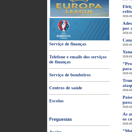
Elei
refé
2026-03
Adeu
por 
2026-03
Cana
Serviço de finanças
2026-03
Yana
Telefone e emails dos serviços
2026-03
de finanças
“Pro
para
2026-03
Serviço de bombeiros
Trum
ataq
Centros de saúde
2026-03
País
Escolas
pass
2026-03
As a
Freguesias
os c
2026-03
“Mui