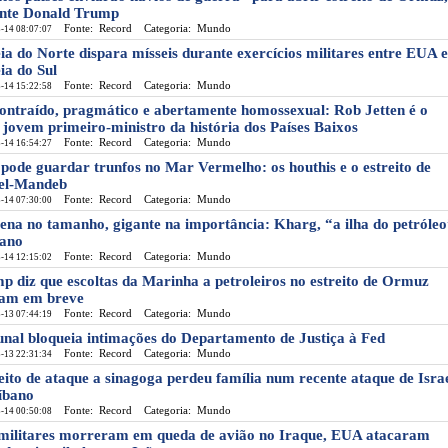
nte Donald Trump
Fonte: Record
Categoria: Mundo
-14 08:07:07
ia do Norte dispara mísseis durante exercícios militares entre EUA e
ia do Sul
Fonte: Record
Categoria: Mundo
-14 15:22:58
ontraído, pragmático e abertamente homossexual: Rob Jetten é o
 jovem primeiro-ministro da história dos Países Baixos
Fonte: Record
Categoria: Mundo
-14 16:54:27
 pode guardar trunfos no Mar Vermelho: os houthis e o estreito de
el-Mandeb
Fonte: Record
Categoria: Mundo
-14 07:30:00
ena no tamanho, gigante na importância: Kharg, “a ilha do petróle
iano
Fonte: Record
Categoria: Mundo
-14 12:15:02
p diz que escoltas da Marinha a petroleiros no estreito de Ormuz
am em breve
Fonte: Record
Categoria: Mundo
-13 07:44:19
unal bloqueia intimações do Departamento de Justiça à Fed
Fonte: Record
Categoria: Mundo
-13 22:31:34
eito de ataque a sinagoga perdeu família num recente ataque de Isra
íbano
Fonte: Record
Categoria: Mundo
-14 00:50:08
 militares morreram em queda de avião no Iraque, EUA atacaram