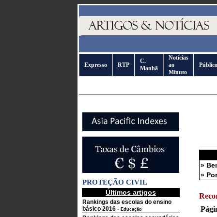
Notícias
C.
Expresso
RTP
ao
Públic
Manhã
Minuto
» Be
» Po
PROTEÇÃO CIVIL
Últimos artigos
Reco
Rankings das escolas do ensino
Pági
básico 2016
-
Educação