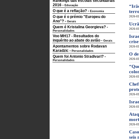
Rankings das escolas secundárias
2016
-
Educação
“Irã
O que é a reflação?
-
terr
Economia
O que é o prémio "Europeu do
2026-03
Ano"?
-
Gerais
Ucrâ
Quem é Kristalina Georgieva?
-
2026-03
Personalidades
Voo MH17 - Resultados do
Isra
inquérito ao abate do avião
-
Gerais
cris
Apontamentos sobre Rodavan
2026-03
Karadzic
-
Personalidades
O de
Quem foi Antonio Stradivari?
-
2026-03
Personalidades
“Que
colo
2026-03
Chef
prot
2026-03
Isra
2026-03
Ataq
mort
2026-03
Caso
seis