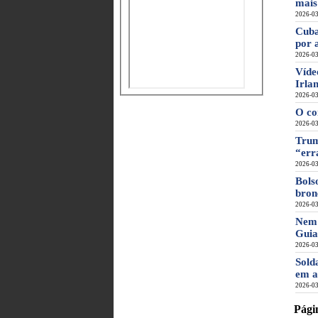
mais
2026-03
Cuba
por 
2026-03
Víde
Irla
2026-03
O co
2026-03
Trum
“err
2026-03
Bols
bron
2026-03
Nem 
Guia
2026-03
Sold
em a
2026-03
Pági