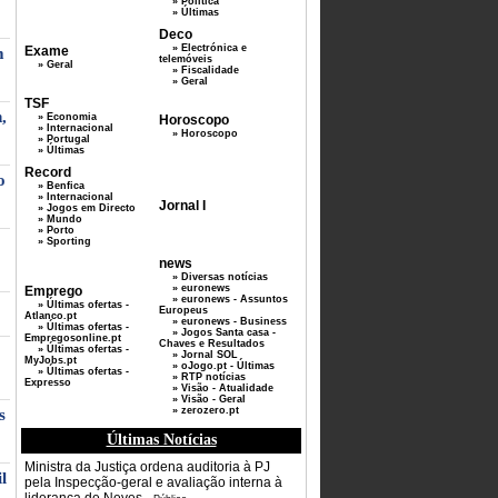
» Politica
» Últimas
Deco
» Electrónica e
Exame
m
telemóveis
» Geral
» Fiscalidade
» Geral
TSF
,
» Economia
Horoscopo
» Internacional
» Horoscopo
» Portugal
» Últimas
Record
o
» Benfica
» Internacional
Jornal I
» Jogos em Directo
» Mundo
» Porto
» Sporting
news
» Diversas notícias
» euronews
Emprego
» euronews - Assuntos
» Últimas ofertas -
Europeus
Atlanco.pt
» euronews - Business
» Últimas ofertas -
» Jogos Santa casa -
Empregosonline.pt
Chaves e Resultados
» Últimas ofertas -
» Jornal SOL
MyJobs.pt
» oJogo.pt - Últimas
» Últimas ofertas -
» RTP notícias
Expresso
» Visão - Atualidade
» Visão - Geral
» zerozero.pt
s
Últimas Notícias
Ministra da Justiça ordena auditoria à PJ
l
pela Inspecção-geral e avaliação interna à