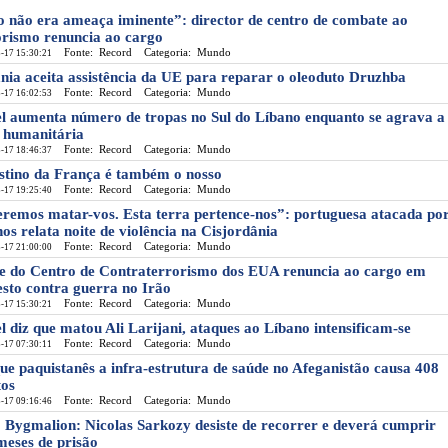
o não era ameaça iminente”: director de centro de combate ao
orismo renuncia ao cargo
Fonte: Record
Categoria: Mundo
-17 15:30:21
nia aceita assistência da UE para reparar o oleoduto Druzhba
Fonte: Record
Categoria: Mundo
-17 16:02:53
el aumenta número de tropas no Sul do Líbano enquanto se agrava a
e humanitária
Fonte: Record
Categoria: Mundo
-17 18:46:37
stino da França é também o nosso
Fonte: Record
Categoria: Mundo
-17 19:25:40
remos matar-vos. Esta terra pertence-nos”: portuguesa atacada po
nos relata noite de violência na Cisjordânia
Fonte: Record
Categoria: Mundo
-17 21:00:00
e do Centro de Contraterrorismo dos EUA renuncia ao cargo em
esto contra guerra no Irão
Fonte: Record
Categoria: Mundo
-17 15:30:21
el diz que matou Ali Larijani, ataques ao Líbano intensificam-se
Fonte: Record
Categoria: Mundo
-17 07:30:11
ue paquistanês a infra-estrutura de saúde no Afeganistão causa 408
os
Fonte: Record
Categoria: Mundo
-17 09:16:46
 Bygmalion: Nicolas Sarkozy desiste de recorrer e deverá cumprir
 meses de prisão