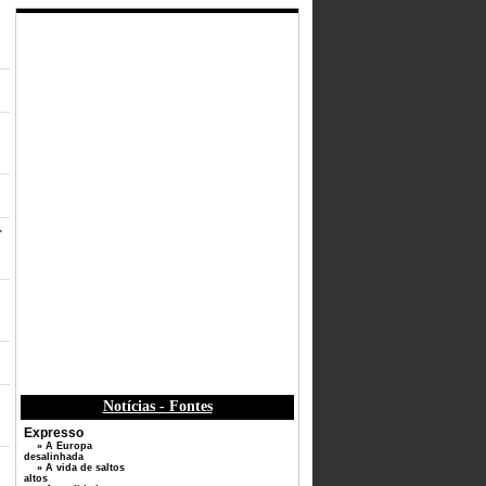
r
Notícias - Fontes
Expresso
» A Europa
desalinhada
» A vida de saltos
altos