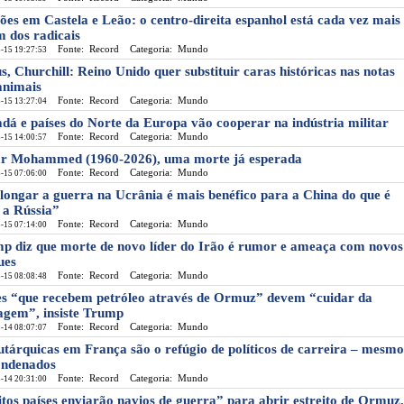
ções em Castela e Leão: o centro-direita espanhol está cada vez mais
m dos radicais
Fonte: Record
Categoria: Mundo
-15 19:27:53
s, Churchill: Reino Unido quer substituir caras históricas nas notas
animais
Fonte: Record
Categoria: Mundo
-15 13:27:04
dá e países do Norte da Europa vão cooperar na indústria militar
Fonte: Record
Categoria: Mundo
-15 14:00:57
r Mohammed (1960-2026), uma morte já esperada
Fonte: Record
Categoria: Mundo
-15 07:06:00
longar a guerra na Ucrânia é mais benéfico para a China do que é
 a Rússia”
Fonte: Record
Categoria: Mundo
-15 07:14:00
p diz que morte de novo líder do Irão é rumor e ameaça com novos
ues
Fonte: Record
Categoria: Mundo
-15 08:08:48
es “que recebem petróleo através de Ormuz” devem “cuidar da
agem”, insiste Trump
Fonte: Record
Categoria: Mundo
-14 08:07:07
utárquicas em França são o refúgio de políticos de carreira – mesmo
ondenados
Fonte: Record
Categoria: Mundo
-14 20:31:00
tos países enviarão navios de guerra” para abrir estreito de Ormuz,