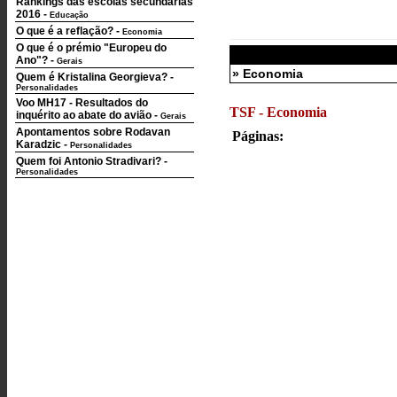
Rankings das escolas secundárias
2016
-
Educação
O que é a reflação?
-
Economia
O que é o prémio "Europeu do
Ano"?
-
Gerais
» Economia
Quem é Kristalina Georgieva?
-
Personalidades
Voo MH17 - Resultados do
TSF - Economia
inquérito ao abate do avião
-
Gerais
Apontamentos sobre Rodavan
Páginas:
Karadzic
-
Personalidades
Quem foi Antonio Stradivari?
-
Personalidades