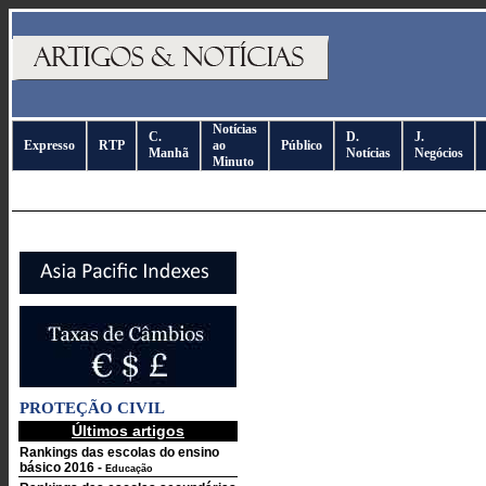
Notícias
C.
D.
J.
Expresso
RTP
ao
Público
Manhã
Notícias
Negócios
Minuto
PROTEÇÃO CIVIL
Últimos artigos
Rankings das escolas do ensino
básico 2016
-
Educação