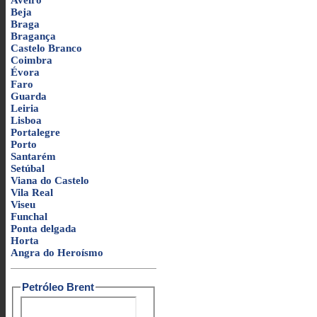
Aveiro
Beja
Braga
Bragança
Castelo Branco
Coimbra
Évora
Faro
Guarda
Leiria
Lisboa
Portalegre
Porto
Santarém
Setúbal
Viana do Castelo
Vila Real
Viseu
Funchal
Ponta delgada
Horta
Angra do Heroísmo
Petróleo Brent