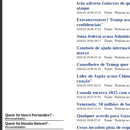
Irão adverte Guterres de q
ataque
Fonte: Notícias ao
2026-02-20 06:31:55
Extraterrestres? Trump ac
confidenciais"
Fonte: Notícias ao
2026-02-20 06:37:52
Juíza federal acusa Adminis
Fonte: Notícias ao
2026-02-20 06:38:57
Comboio de ajuda internac
março
Fonte: Notícias ao
2026-02-20 06:41:16
Conselheiro de Trump quer 
Fonte: Notícias ao
2026-02-20 06:42:28
Líder do Japão acusa China
coação"
Fonte: Notícias ao
2026-02-20 07:03:52
Canadá encerra 2025 com o 
Fonte: Notícias ao
2026-02-20 07:07:01
Venezuela: 50 milhões de b
Fonte: Notícias ao
2026-02-20 07:22:14
Quem foi Vasco Fernandes?
-
Qualquer acordo para Gaza 
Personalidades
Fonte: Notícias ao
2026-02-20 08:07:07
Quem foi Horatio Nelson?
-
Ursos invadem pista de esqu
Personalidades