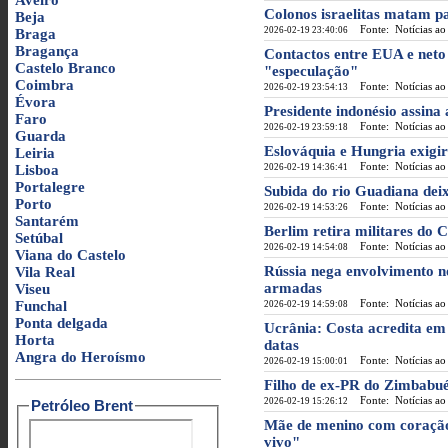
Aveiro
Colonos israelitas matam p
Beja
Fonte: Notícias ao
2026-02-19 23:40:06
Braga
Bragança
Contactos entre EUA e neto
Castelo Branco
"especulação"
Coimbra
Fonte: Notícias ao
2026-02-19 23:54:13
Évora
Presidente indonésio assi
Faro
Fonte: Notícias ao
2026-02-19 23:59:18
Guarda
Eslováquia e Hungria exigi
Leiria
Fonte: Notícias ao
Lisboa
2026-02-19 14:36:41
Portalegre
Subida do rio Guadiana deix
Porto
Fonte: Notícias ao
2026-02-19 14:53:26
Santarém
Berlim retira militares do
Setúbal
Fonte: Notícias ao
2026-02-19 14:54:08
Viana do Castelo
Rússia nega envolvimento n
Vila Real
armadas
Viseu
Fonte: Notícias ao
Funchal
2026-02-19 14:59:08
Ponta delgada
Ucrânia: Costa acredita em
Horta
datas
Angra do Heroísmo
Fonte: Notícias ao
2026-02-19 15:00:01
Filho de ex-PR do Zimbabué 
Fonte: Notícias ao
2026-02-19 15:26:12
Petróleo Brent
Mãe de menino com coração 
vivo"