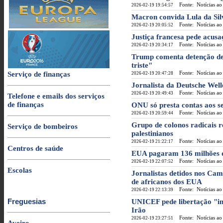
Fonte: Notícias ao
2026-02-19 19:54:57
Macron convida Lula da Si
Fonte: Notícias ao
2026-02-19 20:05:52
Justiça francesa pede acusa
Fonte: Notícias ao
2026-02-19 20:34:17
Trump comenta detenção de
triste"
Fonte: Notícias ao
Serviço de finanças
2026-02-19 20:47:28
Jornalista da Deutsche Well
Fonte: Notícias ao
2026-02-19 20:49:43
Telefone e emails dos serviços
de finanças
ONU só presta contas aos 
Fonte: Notícias ao
2026-02-19 20:59:44
Grupo de colonos radicais r
Serviço de bombeiros
palestinianos
Fonte: Notícias ao
2026-02-19 21:22:17
Centros de saúde
EUA pagaram 136 milhões d
Fonte: Notícias ao
2026-02-19 22:07:52
Escolas
Jornalistas detidos nos Ca
de africanos dos EUA
Fonte: Notícias ao
2026-02-19 22:13:39
Freguesias
UNICEF pede libertação "ime
Irão
Fonte: Notícias ao
2026-02-19 23:27:51