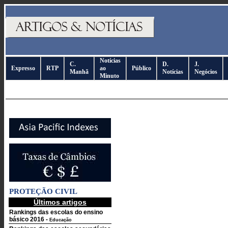
Notícias
C.
D.
J.
Expresso
RTP
ao
Público
Manhã
Notícias
Negócios
Minuto
PROTEÇÃO CIVIL
Últimos artigos
Rankings das escolas do ensino
básico 2016
-
Educação