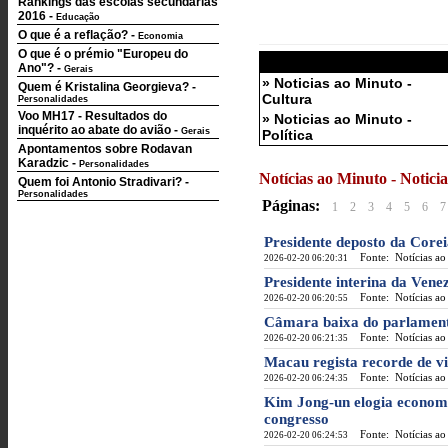
Rankings das escolas secundárias
2016
-
Educação
O que é a reflação?
-
Economia
O que é o prémio "Europeu do
Ano"?
-
Gerais
» Noticias ao Minuto -
Quem é Kristalina Georgieva?
-
Cultura
Personalidades
Voo MH17 - Resultados do
» Noticias ao Minuto -
inquérito ao abate do avião
-
Gerais
Política
Apontamentos sobre Rodavan
Karadzic
-
Personalidades
Notícias ao Minuto - Notic
Quem foi Antonio Stradivari?
-
Personalidades
Páginas:
1
2
3
4
5
6
7
Presidente deposto da Corei
Fonte: Notícias ao
2026-02-20 06:20:31
Presidente interina da Vene
Fonte: Notícias ao
2026-02-20 06:20:55
Câmara baixa do parlament
Fonte: Notícias ao
2026-02-20 06:21:35
Macau regista recorde de vi
Fonte: Notícias ao
2026-02-20 06:24:35
Kim Jong-un elogia economi
congresso
Fonte: Notícias ao
2026-02-20 06:24:53