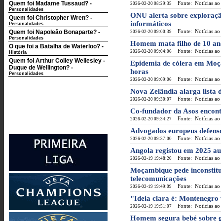
Quem foi Madame Tussaud?
-
Fonte: Notícias ao
2026-02-20 08:29:35
Personalidades
ONU alerta sobre exploraçã
Quem foi Christopher Wren?
-
informáticos
Personalidades
Fonte: Notícias ao
Quem foi Napoleão Bonaparte?
-
2026-02-20 09:00:39
Personalidades
Homem mata filho de 10 ano
O que foi a Batalha de Waterloo?
-
Fonte: Notícias ao
2026-02-20 09:04:06
História
Quem foi Arthur Colley Wellesley -
Epidemia de cólera em Moç
Duque de Wellington?
-
horas
Personalidades
Fonte: Notícias ao
2026-02-20 09:09:06
Nova Zelândia alarga lista 
Fonte: Notícias ao
2026-02-20 09:30:07
Co-fundador da Asos encont
Fonte: Notícias ao
2026-02-20 09:34:27
Advogados europeus defenso
Fonte: Notícias ao
2026-02-20 09:37:00
Angola registou em 2025 au
Fonte: Notícias ao
2026-02-19 19:48:20
Moçambique pede inconstitu
telecomunicações
Fonte: Notícias ao
2026-02-19 19:49:09
"Ideia clara é: Montenegro
Fonte: Notícias ao
2026-02-19 19:51:07
Homem segura bebé sobre g