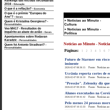
Rankings das escolas secundárias
2016
-
Educação
O que é a reflação?
-
Economia
O que é o prémio "Europeu do
Ano"?
-
Gerais
» Noticias ao Minuto -
Quem é Kristalina Georgieva?
-
Cultura
Personalidades
Voo MH17 - Resultados do
» Noticias ao Minuto -
inquérito ao abate do avião
-
Gerais
Política
Apontamentos sobre Rodavan
Karadzic
-
Personalidades
Notícias ao Minuto - Notic
Quem foi Antonio Stradivari?
-
Personalidades
Páginas:
1
2
3
4
5
6
7
Futuro de Starmer em risc
iminente
Fonte: Notícias ao
2026-02-07 08:36:15
Ucrânia reporta cortes de e
Fonte: Notícias ao
2026-02-07 09:16:10
"Pressão". Zelensky diz qu
Fonte: Notícias ao
2026-02-07 09:28:05
Alunos executados na Core
Fonte: Notícias ao
2026-02-07 09:41:42
Pelo menos 24 pessoas mor
Fonte: Notícias ao
2026-02-07 10:15:33