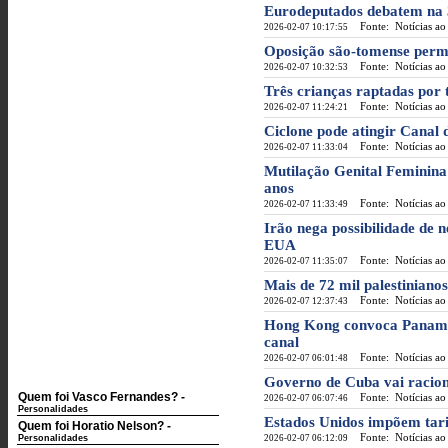
Eurodeputados debatem na 3.
Fonte: Notícias ao
2026-02-07 10:17:55
Oposição são-tomense perm
Fonte: Notícias ao
2026-02-07 10:32:53
Três crianças raptadas por
Fonte: Notícias ao
2026-02-07 11:24:21
Ciclone pode atingir Canal
Fonte: Notícias ao
2026-02-07 11:33:04
Mutilação Genital Feminina 
anos
Fonte: Notícias ao
2026-02-07 11:33:49
Irão nega possibilidade de 
EUA
Fonte: Notícias ao
2026-02-07 11:35:07
Mais de 72 mil palestiniano
Fonte: Notícias ao
2026-02-07 12:37:43
Hong Kong convoca Panamá 
canal
Fonte: Notícias ao
2026-02-07 06:01:48
Governo de Cuba vai racion
Quem foi Vasco Fernandes?
-
Fonte: Notícias ao
2026-02-07 06:07:46
Personalidades
Estados Unidos impõem tari
Quem foi Horatio Nelson?
-
Fonte: Notícias ao
Personalidades
2026-02-07 06:12:09