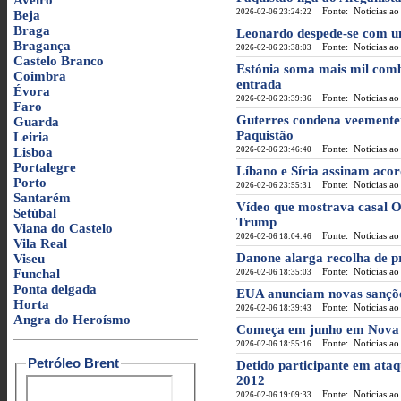
Aveiro
Fonte: Notícias ao
2026-02-06 23:24:22
Beja
Braga
Leonardo despede-se com um
Bragança
Fonte: Notícias ao
2026-02-06 23:38:03
Castelo Branco
Estónia soma mais mil comba
Coimbra
entrada
Évora
Fonte: Notícias ao
2026-02-06 23:39:36
Faro
Guterres condena veementem
Guarda
Paquistão
Leiria
Fonte: Notícias ao
Lisboa
2026-02-06 23:46:40
Portalegre
Líbano e Síria assinam acord
Porto
Fonte: Notícias ao
2026-02-06 23:55:31
Santarém
Vídeo que mostrava casal 
Setúbal
Trump
Viana do Castelo
Fonte: Notícias ao
2026-02-06 18:04:46
Vila Real
Danone alarga recolha de pr
Viseu
Fonte: Notícias ao
Funchal
2026-02-06 18:35:03
Ponta delgada
EUA anunciam novas sanções
Horta
Fonte: Notícias ao
2026-02-06 18:39:43
Angra do Heroísmo
Começa em junho em Nova I
Fonte: Notícias ao
2026-02-06 18:55:16
Petróleo Brent
Detido participante em at
2012
Fonte: Notícias ao
2026-02-06 19:09:33