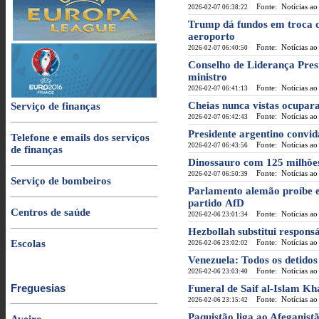
Fonte: Notícias ao
2026-02-07 06:38:22
Trump dá fundos em troca d
aeroporto
Fonte: Notícias ao
2026-02-07 06:40:50
Conselho de Liderança Pres
ministro
Fonte: Notícias ao
2026-02-07 06:41:13
Cheias nunca vistas ocupa
Serviço de finanças
Fonte: Notícias ao
2026-02-07 06:42:43
Presidente argentino conv
Telefone e emails dos serviços
Fonte: Notícias ao
2026-02-07 06:43:56
de finanças
Dinossauro com 125 milhões
Fonte: Notícias ao
2026-02-07 06:50:39
Serviço de bombeiros
Parlamento alemão proíbe e
partido AfD
Centros de saúde
Fonte: Notícias ao
2026-02-06 23:01:34
Hezbollah substitui respons
Escolas
Fonte: Notícias ao
2026-02-06 23:02:02
Venezuela: Todos os detidos
Fonte: Notícias ao
2026-02-06 23:03:40
Freguesias
Funeral de Saif al-Islam Kh
Fonte: Notícias ao
2026-02-06 23:15:42
Paquistão liga ao Afeganis