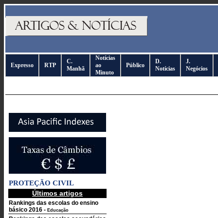
Notícias
C.
D.
J.
Expresso
RTP
ao
Público
Manhã
Notícias
Negócios
Minuto
PROTEÇÃO CIVIL
Últimos artigos
Rankings das escolas do ensino
básico 2016
-
Educação