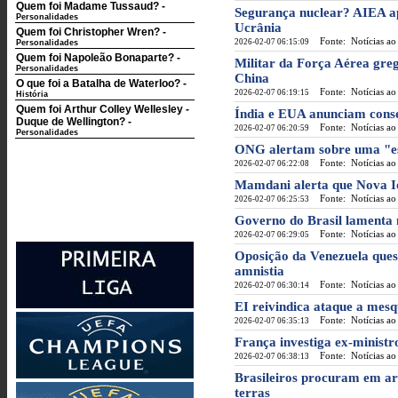
Quem foi Madame Tussaud?
-
Segurança nuclear? AIEA a
Personalidades
Ucrânia
Quem foi Christopher Wren?
-
Fonte: Notícias ao
2026-02-07 06:15:09
Personalidades
Quem foi Napoleão Bonaparte?
-
Militar da Força Aérea greg
Personalidades
China
O que foi a Batalha de Waterloo?
-
Fonte: Notícias ao
2026-02-07 06:19:15
História
Quem foi Arthur Colley Wellesley -
Índia e EUA anunciam cons
Duque de Wellington?
-
Fonte: Notícias ao
2026-02-07 06:20:59
Personalidades
ONG alertam sobre uma "es
Fonte: Notícias ao
2026-02-07 06:22:08
Mamdani alerta que Nova Ior
Fonte: Notícias ao
2026-02-07 06:25:53
Governo do Brasil lamenta 
Fonte: Notícias ao
2026-02-07 06:29:05
Oposição da Venezuela ques
amnistia
Fonte: Notícias ao
2026-02-07 06:30:14
EI reivindica ataque a mesq
Fonte: Notícias ao
2026-02-07 06:35:13
França investiga ex-ministr
Fonte: Notícias ao
2026-02-07 06:38:13
Brasileiros procuram em ar
terras