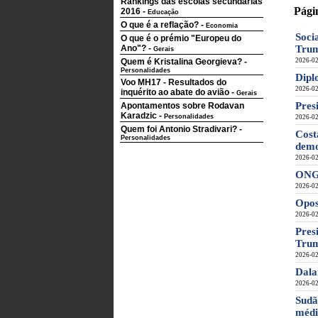
Rankings das escolas secundárias
Pági
2016
-
Educação
O que é a reflação?
-
Economia
Soci
O que é o prémio "Europeu do
Ano"?
-
Tru
Gerais
Quem é Kristalina Georgieva?
-
2026-02
Personalidades
Dipl
Voo MH17 - Resultados do
2026-02
inquérito ao abate do avião
-
Gerais
Pres
Apontamentos sobre Rodavan
Karadzic
-
Personalidades
2026-02
Quem foi Antonio Stradivari?
-
Cost
Personalidades
demo
2026-02
ONG 
2026-02
Opos
2026-02
Pres
Tru
2026-02
Dala
2026-02
Sudã
médi