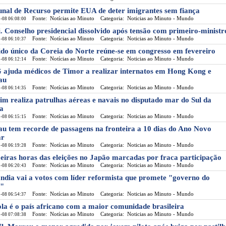
unal de Recurso permite EUA de deter imigrantes sem fiança
Fonte: Notícias ao Minuto
Categoria: Noticias ao Minuto - Mundo
-08 06:08:00
i. Conselho presidencial dissolvido após tensão com primeiro-ministr
Fonte: Notícias ao Minuto
Categoria: Noticias ao Minuto - Mundo
-08 06:10:37
ido único da Coreia do Norte reúne-se em congresso em fevereiro
Fonte: Notícias ao Minuto
Categoria: Noticias ao Minuto - Mundo
-08 06:12:14
ajuda médicos de Timor a realizar internatos em Hong Kong e
au
Fonte: Notícias ao Minuto
Categoria: Noticias ao Minuto - Mundo
-08 06:14:35
im realiza patrulhas aéreas e navais no disputado mar do Sul da
a
Fonte: Notícias ao Minuto
Categoria: Noticias ao Minuto - Mundo
-08 06:15:15
u tem recorde de passagens na fronteira a 10 dias do Ano Novo
ar
Fonte: Notícias ao Minuto
Categoria: Noticias ao Minuto - Mundo
-08 06:19:28
eiras horas das eleições no Japão marcadas por fraca participação
Fonte: Notícias ao Minuto
Categoria: Noticias ao Minuto - Mundo
-08 06:20:43
ândia vai a votos com líder reformista que promete "governo do
"
Fonte: Notícias ao Minuto
Categoria: Noticias ao Minuto - Mundo
-08 06:54:37
la é o país africano com a maior comunidade brasileira
Fonte: Notícias ao Minuto
Categoria: Noticias ao Minuto - Mundo
-08 07:08:38