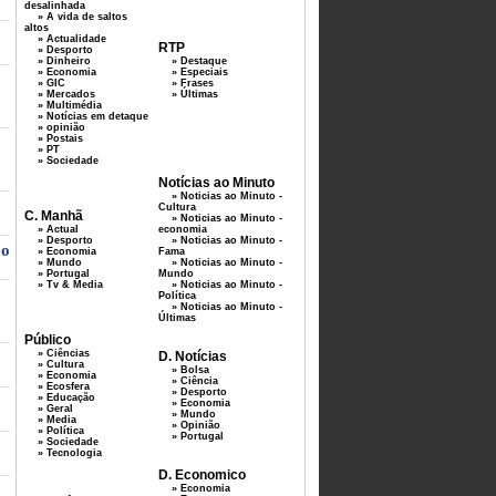
desalinhada
» A vida de saltos
altos
» Actualidade
RTP
» Desporto
» Dinheiro
» Destaque
» Economia
» Especiais
» GIC
» Frases
» Mercados
» Últimas
» Multimédia
» Notícias em detaque
» opinião
» Postais
» PT
» Sociedade
Notícias ao Minuto
» Noticias ao Minuto -
Cultura
C. Manhã
» Noticias ao Minuto -
» Actual
economia
» Desporto
» Noticias ao Minuto -
ão
» Economia
Fama
» Mundo
» Noticias ao Minuto -
» Portugal
Mundo
» Tv & Media
» Noticias ao Minuto -
Política
» Noticias ao Minuto -
Últimas
Público
» Ciências
D. Notícias
» Cultura
» Bolsa
» Economia
» Ciência
» Ecosfera
» Desporto
» Educação
» Economia
» Geral
» Mundo
» Media
» Opinião
» Política
» Portugal
» Sociedade
» Tecnologia
D. Economico
» Economia