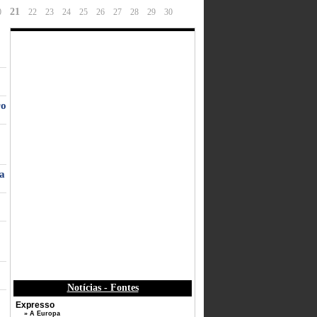
21
0
22
23
24
25
26
27
28
29
30
ro
ia
Notícias - Fontes
Expresso
» A Europa