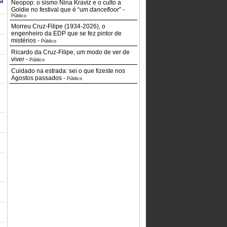
ha
Neopop: o sismo Nina Kraviz e o culto a
Goldie no festival que é “um
dancefloor
”
-
Público
o
Morreu Cruz-Filipe (1934-2026), o
engenheiro da EDP que se fez pintor de
mistérios
-
Público
Ricardo da Cruz-Filipe, um modo de ver de
viver
-
Público
Cuidado na estrada: sei o que fizeste nos
Agostos passados
-
Público