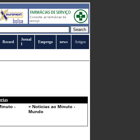
Jornal
Record
Emprego
news
Artigos
I
orias
Minuto -
» Noticias ao Minuto -
Mundo