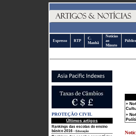
Notícias
C.
Expresso
RTP
ao
Públic
Manhã
Minuto
» No
Cult
PROTEÇÃO CIVIL
» No
Polít
Últimos artigos
Rankings das escolas do ensino
básico 2016
-
Educação
Notíc