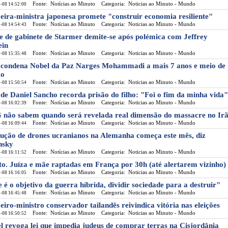
Fonte: Notícias ao Minuto
Categoria: Noticias ao Minuto - Mundo
-08 14:52:00
eira-ministra japonesa promete "construir economia resiliente"
Fonte: Notícias ao Minuto
Categoria: Noticias ao Minuto - Mundo
-08 14:54:43
e de gabinete de Starmer demite-se após polémica com Jeffrey
ein
Fonte: Notícias ao Minuto
Categoria: Noticias ao Minuto - Mundo
-08 15:35:48
 condena Nobel da Paz Narges Mohammadi a mais 7 anos e meio de
ão
Fonte: Notícias ao Minuto
Categoria: Noticias ao Minuto - Mundo
-08 15:50:54
de Daniel Sancho recorda prisão do filho: "Foi o fim da minha vida"
Fonte: Notícias ao Minuto
Categoria: Noticias ao Minuto - Mundo
-08 16:02:39
não sabem quando será revelada real dimensão do massacre no Ir
Fonte: Notícias ao Minuto
Categoria: Noticias ao Minuto - Mundo
-08 16:09:44
ução de drones ucranianos na Alemanha começa este mês, diz
nsky
Fonte: Notícias ao Minuto
Categoria: Noticias ao Minuto - Mundo
-08 16:11:52
to. Juíza e mãe raptadas em França por 30h (até alertarem vizinho)
Fonte: Notícias ao Minuto
Categoria: Noticias ao Minuto - Mundo
-08 16:16:05
e é o objetivo da guerra híbrida, dividir sociedade para a destruir"
Fonte: Notícias ao Minuto
Categoria: Noticias ao Minuto - Mundo
-08 16:45:48
eiro-ministro conservador tailandês reivindica vitória nas eleições
Fonte: Notícias ao Minuto
Categoria: Noticias ao Minuto - Mundo
-08 16:50:52
el revoga lei que impedia judeus de comprar terras na Cisjordânia