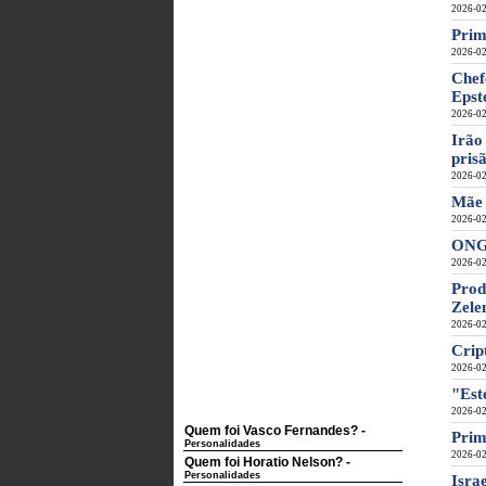
2026-02
Prim
2026-02
Chef
Epst
2026-02
Irão
pris
2026-02
Mãe 
2026-02
ONG 
2026-02
Prod
Zele
2026-02
Crip
2026-02
"Est
2026-02
Quem foi Vasco Fernandes?
-
Prim
Personalidades
2026-02
Quem foi Horatio Nelson?
-
Personalidades
Isra