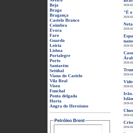
Aveiro
Bras
Beja
2026-02
Braga
"É o
Bragança
2026-02
Castelo Branco
Neta
Coimbra
2026-02
Évora
Faro
Espa
Guarda
nam
Leiria
2026-02
Lisboa
Caso
Portalegre
Ára
Porto
2026-02
Santarém
Trum
Setúbal
2026-02
Viana do Castelo
Vila Real
Víde
Viseu
2026-02
Funchal
Irão
Ponta delgada
Islâ
Horta
2026-02
Angra do Heroísmo
Chuv
2026-02
Petróleo Brent
Cris
2026-02