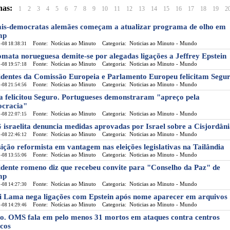
nas:
1
2
3
4
5
6
7
8
9
10
11
12
13
14
15
16
17
18
19
2
ais-democratas alemães começam a atualizar programa de olho em
mp
Fonte: Notícias ao Minuto
Categoria: Noticias ao Minuto - Mundo
-08 18:38:31
omata norueguesa demite-se por alegadas ligações a Jeffrey Epstein
Fonte: Notícias ao Minuto
Categoria: Noticias ao Minuto - Mundo
-08 19:57:18
identes da Comissão Europeia e Parlamento Europeu felicitam Segu
Fonte: Notícias ao Minuto
Categoria: Noticias ao Minuto - Mundo
-08 21:54:56
a felicitou Seguro. Portugueses demonstraram "apreço pela
cracia"
Fonte: Notícias ao Minuto
Categoria: Noticias ao Minuto - Mundo
-08 22:07:15
israelita denuncia medidas aprovadas por Israel sobre a Cisjordân
Fonte: Notícias ao Minuto
Categoria: Noticias ao Minuto - Mundo
-08 22:46:12
ição reformista em vantagem nas eleições legislativas na Tailândia
Fonte: Notícias ao Minuto
Categoria: Noticias ao Minuto - Mundo
-08 13:55:06
idente romeno diz que recebeu convite para "Conselho da Paz" de
mp
Fonte: Notícias ao Minuto
Categoria: Noticias ao Minuto - Mundo
-08 14:27:30
i Lama nega ligações com Epstein após nome aparecer em arquivos
Fonte: Notícias ao Minuto
Categoria: Noticias ao Minuto - Mundo
-08 14:29:46
o. OMS fala em pelo menos 31 mortos em ataques contra centros
cos