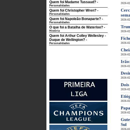
Quem foi Madame Tussaud?
-
2026-02
Personalidades
Cerc
Quem foi Christopher Wren?
-
Personalidades
sem
Quem foi Napoleão Bonaparte?
-
2026-02
Personalidades
Trum
O que foi a Batalha de Waterloo?
-
História
2026-02
Quem foi Arthur Colley Wellesley -
Fich
Duque de Wellington?
-
2026-02
Personalidades
Chei
2026-02
Irão
2026-02
Desi
2026-02
Dois
2026-02
Etió
2026-02
Papa
2026-02
Gute
Sul
2026-02