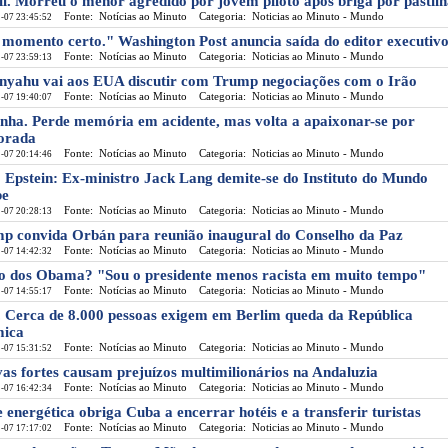
il. Morreu o menor agredido por jovem piloto após briga por pastil
Fonte: Notícias ao Minuto
Categoria: Noticias ao Minuto - Mundo
-07 23:45:52
 momento certo." Washington Post anuncia saída do editor executiv
Fonte: Notícias ao Minuto
Categoria: Noticias ao Minuto - Mundo
-07 23:59:13
nyahu vai aos EUA discutir com Trump negociações com o Irão
Fonte: Notícias ao Minuto
Categoria: Noticias ao Minuto - Mundo
-07 19:40:07
nha. Perde memória em acidente, mas volta a apaixonar-se por
orada
Fonte: Notícias ao Minuto
Categoria: Noticias ao Minuto - Mundo
-07 20:14:46
 Epstein: Ex-ministro Jack Lang demite-se do Instituto do Mundo
be
Fonte: Notícias ao Minuto
Categoria: Noticias ao Minuto - Mundo
-07 20:28:13
p convida Orbán para reunião inaugural do Conselho da Paz
Fonte: Notícias ao Minuto
Categoria: Noticias ao Minuto - Mundo
-07 14:42:32
o dos Obama? "Sou o presidente menos racista em muito tempo"
Fonte: Notícias ao Minuto
Categoria: Noticias ao Minuto - Mundo
-07 14:55:17
. Cerca de 8.000 pessoas exigem em Berlim queda da República
mica
Fonte: Notícias ao Minuto
Categoria: Noticias ao Minuto - Mundo
-07 15:31:52
as fortes causam prejuízos multimilionários na Andaluzia
Fonte: Notícias ao Minuto
Categoria: Noticias ao Minuto - Mundo
-07 16:42:34
e energética obriga Cuba a encerrar hotéis e a transferir turistas
Fonte: Notícias ao Minuto
Categoria: Noticias ao Minuto - Mundo
-07 17:17:02