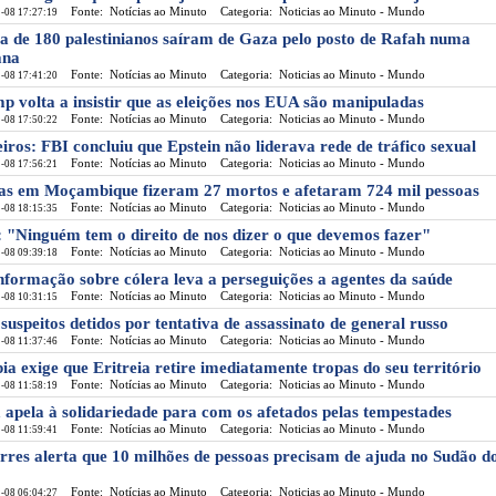
Fonte: Notícias ao Minuto
Categoria: Noticias ao Minuto - Mundo
-08 17:27:19
a de 180 palestinianos saíram de Gaza pelo posto de Rafah numa
ana
Fonte: Notícias ao Minuto
Categoria: Noticias ao Minuto - Mundo
-08 17:41:20
p volta a insistir que as eleições nos EUA são manipuladas
Fonte: Notícias ao Minuto
Categoria: Noticias ao Minuto - Mundo
-08 17:50:22
eiros: FBI concluiu que Epstein não liderava rede de tráfico sexual
Fonte: Notícias ao Minuto
Categoria: Noticias ao Minuto - Mundo
-08 17:56:21
as em Moçambique fizeram 27 mortos e afetaram 724 mil pessoas
Fonte: Notícias ao Minuto
Categoria: Noticias ao Minuto - Mundo
-08 18:15:35
: "Ninguém tem o direito de nos dizer o que devemos fazer"
Fonte: Notícias ao Minuto
Categoria: Noticias ao Minuto - Mundo
-08 09:39:18
nformação sobre cólera leva a perseguições a agentes da saúde
Fonte: Notícias ao Minuto
Categoria: Noticias ao Minuto - Mundo
-08 10:31:15
 suspeitos detidos por tentativa de assassinato de general russo
Fonte: Notícias ao Minuto
Categoria: Noticias ao Minuto - Mundo
-08 11:37:46
pia exige que Eritreia retire imediatamente tropas do seu território
Fonte: Notícias ao Minuto
Categoria: Noticias ao Minuto - Mundo
-08 11:58:19
 apela à solidariedade para com os afetados pelas tempestades
Fonte: Notícias ao Minuto
Categoria: Noticias ao Minuto - Mundo
-08 11:59:41
rres alerta que 10 milhões de pessoas precisam de ajuda no Sudão d
Fonte: Notícias ao Minuto
Categoria: Noticias ao Minuto - Mundo
-08 06:04:27