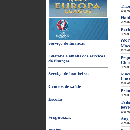
Trib
2026-02
Hait
2026-02
Part
2026-02
ONG 
Serviço de finanças
Mac
2026-02
Telefone e emails dos serviços
Pequ
de finanças
Chin
2026-02
Serviço de bombeiros
Maca
Lun
2026-02
Centros de saúde
Prim
2026-02
Escolas
Tail
povo
2026-02
Freguesias
Ango
2026-02