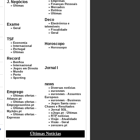
» Empresas
J. Negócios
» Finanças Pessoais
» Últimas
» Mercados
» Politica
» Últimas
Deco
» Electrónica e
Exame
telemóveis
» Geral
» Fiscalidade
» Geral
TSF
» Economia
Horoscopo
» Internacional
» Horoscopo
» Portugal
» Últimas
Record
» Benfica
» Internacional
Jornal I
» Jogos em Directo
» Mundo
» Porto
» Sporting
news
» Diversas notícias
» euronews
Emprego
» euronews - Assuntos
» Últimas ofertas -
Europeus
Atlanco.pt
» euronews - Business
» Últimas ofertas -
» Jogos Santa casa -
Empregosonline.pt
Chaves e Resultados
» Últimas ofertas -
» Jornal SOL
MyJobs.pt
» oJogo.pt - Últimas
» Últimas ofertas -
» RTP notícias
Expresso
» Visão - Atualidade
» Visão - Geral
» zerozero.pt
o
Últimas Notícias