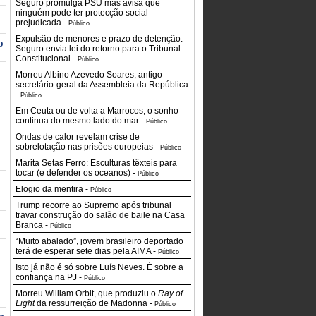
Seguro promulga PSU mas avisa que
ninguém pode ter protecção social
prejudicada
-
Público
Expulsão de menores e prazo de detenção:
o
Seguro envia lei do retorno para o Tribunal
Constitucional
-
Público
Morreu Albino Azevedo Soares, antigo
secretário-geral da Assembleia da República
-
Público
Em Ceuta ou de volta a Marrocos, o sonho
continua do mesmo lado do mar
-
Público
Ondas de calor revelam crise de
sobrelotação nas prisões europeias
-
Público
Marita Setas Ferro: Esculturas têxteis para
tocar (e defender os oceanos)
-
Público
Elogio da mentira
-
Público
Trump recorre ao Supremo após tribunal
travar construção do salão de baile na Casa
Branca
-
Público
“Muito abalado”, jovem brasileiro deportado
terá de esperar sete dias pela AIMA
-
Público
Isto já não é só sobre Luís Neves. É sobre a
confiança na PJ
-
Público
Morreu William Orbit, que produziu o
Ray of
Light
da ressurreição de Madonna
-
Público