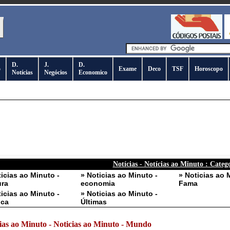
D.
J.
D.
o
Exame
Deco
TSF
Horoscopo
Notícias
Negócios
Economico
Notícias - Notícias ao Minuto : Categ
ticias ao Minuto -
» Noticias ao Minuto -
» Noticias ao 
ura
economia
Fama
ticias ao Minuto -
» Noticias ao Minuto -
ica
Últimas
ias ao Minuto - Noticias ao Minuto - Mundo