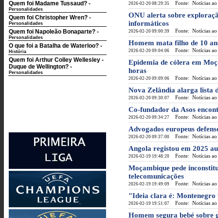
Quem foi Madame Tussaud?
-
Fonte: Notícias ao
2026-02-20 08:29:35
Personalidades
ONU alerta sobre exploraçã
Quem foi Christopher Wren?
-
informáticos
Personalidades
Fonte: Notícias ao
Quem foi Napoleão Bonaparte?
-
2026-02-20 09:00:39
Personalidades
Homem mata filho de 10 ano
O que foi a Batalha de Waterloo?
-
Fonte: Notícias ao
2026-02-20 09:04:06
História
Quem foi Arthur Colley Wellesley -
Epidemia de cólera em Moç
Duque de Wellington?
-
horas
Personalidades
Fonte: Notícias ao
2026-02-20 09:09:06
Nova Zelândia alarga lista 
Fonte: Notícias ao
2026-02-20 09:30:07
Co-fundador da Asos encont
Fonte: Notícias ao
2026-02-20 09:34:27
Advogados europeus defenso
Fonte: Notícias ao
2026-02-20 09:37:00
Angola registou em 2025 au
Fonte: Notícias ao
2026-02-19 19:48:20
Moçambique pede inconstitu
telecomunicações
Fonte: Notícias ao
2026-02-19 19:49:09
"Ideia clara é: Montenegro
Fonte: Notícias ao
2026-02-19 19:51:07
Homem segura bebé sobre g