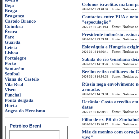
Aveiro
Colonos israelitas matam p
Beja
Fonte: Notícias ao
2026-02-19 23:40:06
Braga
Bragança
Contactos entre EUA e neto
Castelo Branco
"especulação"
Coimbra
Fonte: Notícias ao
2026-02-19 23:54:13
Évora
Presidente indonésio assi
Faro
Fonte: Notícias ao
2026-02-19 23:59:18
Guarda
Eslováquia e Hungria exigi
Leiria
Fonte: Notícias ao
Lisboa
2026-02-19 14:36:41
Portalegre
Subida do rio Guadiana deix
Porto
Fonte: Notícias ao
2026-02-19 14:53:26
Santarém
Berlim retira militares do
Setúbal
Fonte: Notícias ao
2026-02-19 14:54:08
Viana do Castelo
Rússia nega envolvimento n
Vila Real
armadas
Viseu
Fonte: Notícias ao
Funchal
2026-02-19 14:59:08
Ponta delgada
Ucrânia: Costa acredita em
Horta
datas
Angra do Heroísmo
Fonte: Notícias ao
2026-02-19 15:00:01
Filho de ex-PR do Zimbabué 
Fonte: Notícias ao
2026-02-19 15:26:12
Petróleo Brent
Mãe de menino com coração 
vivo"