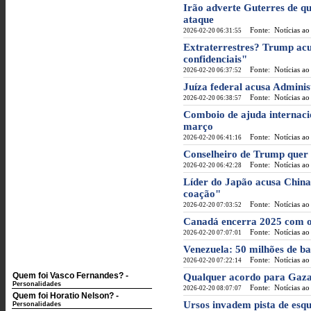
Irão adverte Guterres de q
ataque
Fonte: Notícias ao
2026-02-20 06:31:55
Extraterrestres? Trump ac
confidenciais"
Fonte: Notícias ao
2026-02-20 06:37:52
Juíza federal acusa Adminis
Fonte: Notícias ao
2026-02-20 06:38:57
Comboio de ajuda internac
março
Fonte: Notícias ao
2026-02-20 06:41:16
Conselheiro de Trump quer 
Fonte: Notícias ao
2026-02-20 06:42:28
Líder do Japão acusa China
coação"
Fonte: Notícias ao
2026-02-20 07:03:52
Canadá encerra 2025 com o 
Fonte: Notícias ao
2026-02-20 07:07:01
Venezuela: 50 milhões de b
Fonte: Notícias ao
2026-02-20 07:22:14
Quem foi Vasco Fernandes?
-
Qualquer acordo para Gaza 
Personalidades
Fonte: Notícias ao
2026-02-20 08:07:07
Quem foi Horatio Nelson?
-
Ursos invadem pista de esqu
Personalidades