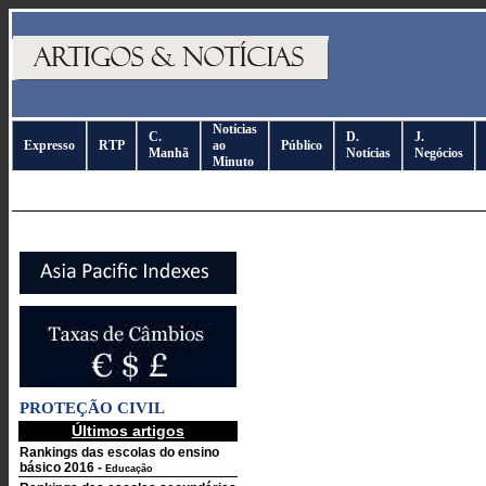
Notícias
C.
D.
J.
Expresso
RTP
ao
Público
Manhã
Notícias
Negócios
Minuto
PROTEÇÃO CIVIL
Últimos artigos
Rankings das escolas do ensino
básico 2016
-
Educação