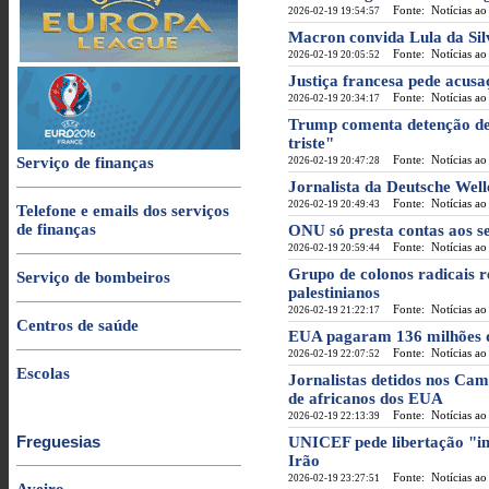
Fonte: Notícias ao
2026-02-19 19:54:57
Macron convida Lula da Si
Fonte: Notícias ao
2026-02-19 20:05:52
Justiça francesa pede acusa
Fonte: Notícias ao
2026-02-19 20:34:17
Trump comenta detenção de
triste"
Fonte: Notícias ao
Serviço de finanças
2026-02-19 20:47:28
Jornalista da Deutsche Well
Fonte: Notícias ao
2026-02-19 20:49:43
Telefone e emails dos serviços
de finanças
ONU só presta contas aos 
Fonte: Notícias ao
2026-02-19 20:59:44
Grupo de colonos radicais r
Serviço de bombeiros
palestinianos
Fonte: Notícias ao
2026-02-19 21:22:17
Centros de saúde
EUA pagaram 136 milhões d
Fonte: Notícias ao
2026-02-19 22:07:52
Escolas
Jornalistas detidos nos Ca
de africanos dos EUA
Fonte: Notícias ao
2026-02-19 22:13:39
Freguesias
UNICEF pede libertação "ime
Irão
Fonte: Notícias ao
2026-02-19 23:27:51