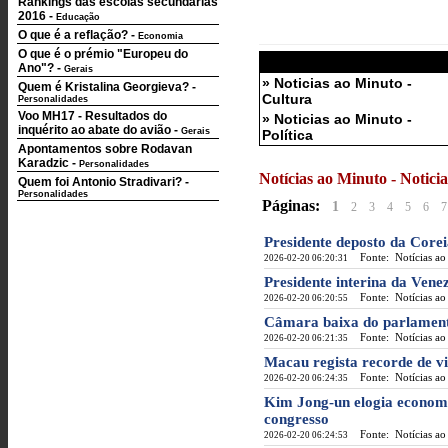
Rankings das escolas secundárias
2016
-
Educação
O que é a reflação?
-
Economia
O que é o prémio "Europeu do
Ano"?
-
Gerais
» Noticias ao Minuto -
Quem é Kristalina Georgieva?
-
Cultura
Personalidades
Voo MH17 - Resultados do
» Noticias ao Minuto -
inquérito ao abate do avião
-
Gerais
Política
Apontamentos sobre Rodavan
Karadzic
-
Personalidades
Notícias ao Minuto - Notic
Quem foi Antonio Stradivari?
-
Personalidades
Páginas:
1
2
3
4
5
6
7
Presidente deposto da Corei
Fonte: Notícias ao
2026-02-20 06:20:31
Presidente interina da Vene
Fonte: Notícias ao
2026-02-20 06:20:55
Câmara baixa do parlament
Fonte: Notícias ao
2026-02-20 06:21:35
Macau regista recorde de vi
Fonte: Notícias ao
2026-02-20 06:24:35
Kim Jong-un elogia economi
congresso
Fonte: Notícias ao
2026-02-20 06:24:53