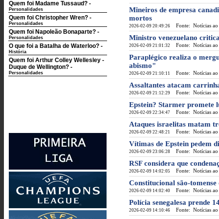
Quem foi Madame Tussaud?
-
Mineiros de empresa canadi
Personalidades
Quem foi Christopher Wren?
-
mortos
Personalidades
Fonte: Notícias ao
2026-02-09 20:49:26
Quem foi Napoleão Bonaparte?
-
Ministro venezuelano critica
Personalidades
Fonte: Notícias ao
O que foi a Batalha de Waterloo?
-
2026-02-09 21:01:32
História
Paraplégico realiza o merg
Quem foi Arthur Colley Wellesley -
abismo"
Duque de Wellington?
-
Fonte: Notícias ao
Personalidades
2026-02-09 21:10:11
Assaltantes atacam carrinha 
Fonte: Notícias ao
2026-02-09 21:12:29
Epstein? Starmer promete l
Fonte: Notícias ao
2026-02-09 22:34:47
Ataques israelitas matam t
Fonte: Notícias ao
2026-02-09 22:48:21
Vítimas de Epstein pedem di
Fonte: Notícias ao
2026-02-09 23:06:28
RSF considera que condena
Fonte: Notícias ao
2026-02-09 14:02:05
Constitucional são-tomense 
Fonte: Notícias ao
2026-02-09 14:02:40
Polícia senegalesa prende 14
Fonte: Notícias ao
2026-02-09 14:10:46