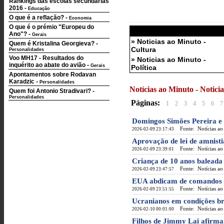
Rankings das escolas secundárias
2016
-
Educação
O que é a reflação?
-
Economia
O que é o prémio "Europeu do
Ano"?
-
Gerais
» Noticias ao Minuto -
Quem é Kristalina Georgieva?
-
Cultura
Personalidades
Voo MH17 - Resultados do
» Noticias ao Minuto -
inquérito ao abate do avião
-
Gerais
Política
Apontamentos sobre Rodavan
Karadzic
-
Personalidades
Notícias ao Minuto - Notic
Quem foi Antonio Stradivari?
-
Personalidades
Páginas:
1
2
3
4
5
6
7
Domingos Simões Pereira e 
Fonte: Notícias ao
2026-02-09 23:17:43
Aprovação de lei de amnisti
Fonte: Notícias ao
2026-02-09 23:39:01
Criança de 10 anos baleada
Fonte: Notícias ao
2026-02-09 23:47:57
EUA abdicam de comandos 
Fonte: Notícias ao
2026-02-09 23:51:55
Ucranianos em condições bru
Fonte: Notícias ao
2026-02-10 00:01:00
Filhos de Jimmy Lai afirma