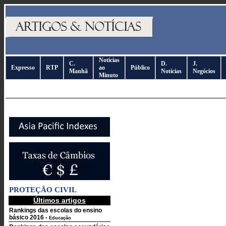
Notícias
C.
D.
J.
Expresso
RTP
ao
Público
Manhã
Notícias
Negócios
Minuto
PROTEÇÃO CIVIL
Últimos artigos
Rankings das escolas do ensino
básico 2016
-
Educação