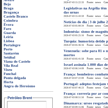
Aveiro
Fonte: news
Categ
2026-07-03 15:22:33
Beja
Braga
Legislativas na Argélia têm 
Bragança
das urnas
Castelo Branco
Fonte: news
Categ
2026-07-03 15:43:59
Coimbra
Notícias do dia | 3 de julho
Évora
Fonte: news
Categ
2026-07-03 05:00:34
Faro
Indonésia: sismo de magnitud
Guarda
Fonte: news
Categ
2026-07-03 05:25:16
Leiria
Lisboa
Turquia: humorista detido p
Portalegre
Fonte: news
Categ
2026-07-03 05:36:16
Porto
Venezuela: sobe para 81 o 
Santarém
mortos
Setúbal
Fonte: news
Categ
2026-07-03 05:41:58
Viana do Castelo
Israel assinala 1.000 dias d
Vila Real
Fonte: news
Categ
2026-07-03 06:14:09
Viseu
Funchal
França: bombeiros combatem 
Ponta delgada
Fonte: news
Categ
2026-07-03 07:22:09
Horta
Portugal: adeptos festejam 
Angra do Heroísmo
Fonte: news
Categ
2026-07-03 07:46:23
França: correria por ar con
Petróleo Brent
Fonte: news
Categ
2026-07-03 08:51:50
Dinamarca: ursos resgatados
Fonte: news
Categ
2026-07-03 09:15:06