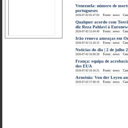
Venezuela: número de morto
portugueses
Fonte: news
Categ
2026-07-02 05:47:03
Qualquer acordo com Teerã
diz Reza Pahlavi à Euronew
Fonte: news
Categ
2026-07-02 15:04:49
Irão renova ameaças em O
Fonte: news
Categ
2026-07-02 15:26:13
Notícias do dia | 2 de julho 
Fonte: news
Categ
2026-07-02 16:00:28
França: equipa de acrobaci
dos EUA
Fonte: news
Categ
2026-07-02 16:16:21
Arménia: Von der Leyen anu
Fonte: news
Categ
2026-07-02 17:06:10