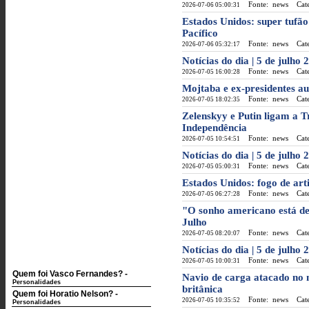
Fonte: news
Categ
2026-07-06 05:00:31
Estados Unidos: super tufão
Pacífico
Fonte: news
Categ
2026-07-06 05:32:17
Notícias do dia | 5 de julho 
Fonte: news
Categ
2026-07-05 16:00:28
Mojtaba e ex-presidentes a
Fonte: news
Categ
2026-07-05 18:02:35
Zelenskyy e Putin ligam a T
Independência
Fonte: news
Categ
2026-07-05 10:54:51
Notícias do dia | 5 de julho
Fonte: news
Categ
2026-07-05 05:00:31
Estados Unidos: fogo de art
Fonte: news
Categ
2026-07-05 06:27:28
"O sonho americano está de
Julho
Fonte: news
Categ
2026-07-05 08:20:07
Notícias do dia | 5 de julho 
Fonte: news
Categ
2026-07-05 10:00:31
Quem foi Vasco Fernandes?
-
Navio de carga atacado no
Personalidades
britânica
Quem foi Horatio Nelson?
-
Fonte: news
Categ
2026-07-05 10:35:52
Personalidades