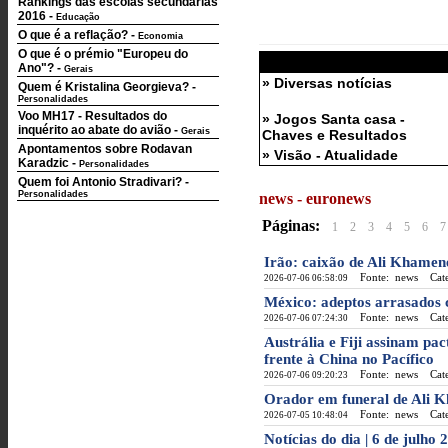
Rankings das escolas secundárias
2016
-
Educação
O que é a reflação?
-
Economia
O que é o prémio "Europeu do
Ano"?
-
Gerais
» Diversas notícias
Quem é Kristalina Georgieva?
-
Personalidades
Voo MH17 - Resultados do
» Jogos Santa casa -
inquérito ao abate do avião
-
Gerais
Chaves e Resultados
Apontamentos sobre Rodavan
» Visão - Atualidade
Karadzic
-
Personalidades
Quem foi Antonio Stradivari?
-
Personalidades
news - euronews
Páginas:
1
2
3
4
5
6
7
Irão: caixão de Ali Khamen
Fonte: news
Categ
2026-07-06 06:58:09
México: adeptos arrasados 
Fonte: news
Categ
2026-07-06 07:24:30
Austrália e Fiji assinam pa
frente à China no Pacífico
Fonte: news
Categ
2026-07-06 09:20:23
Orador em funeral de Ali 
Fonte: news
Categ
2026-07-05 10:48:04
Notícias do dia | 6 de julho