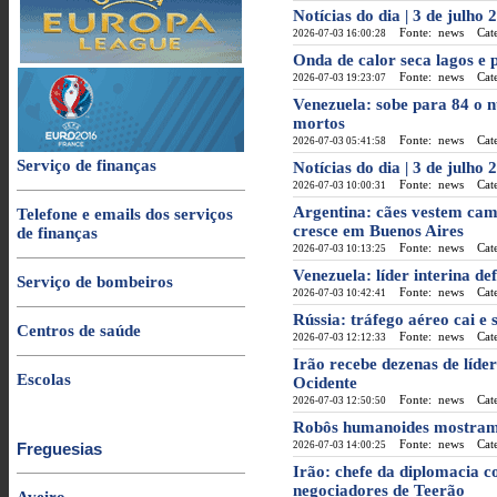
Notícias do dia | 3 de julho 
Fonte: news
Categ
2026-07-03 16:00:28
Onda de calor seca lagos e 
Fonte: news
Categ
2026-07-03 19:23:07
Venezuela: sobe para 84 o 
mortos
Fonte: news
Categ
2026-07-03 05:41:58
Serviço de finanças
Notícias do dia | 3 de julho 
Fonte: news
Categ
2026-07-03 10:00:31
Argentina: cães vestem cam
Telefone e emails dos serviços
cresce em Buenos Aires
de finanças
Fonte: news
Categ
2026-07-03 10:13:25
Venezuela: líder interina d
Serviço de bombeiros
Fonte: news
Categ
2026-07-03 10:42:41
Rússia: tráfego aéreo cai e 
Centros de saúde
Fonte: news
Categ
2026-07-03 12:12:33
Irão recebe dezenas de líde
Escolas
Ocidente
Fonte: news
Categ
2026-07-03 12:50:50
Robôs humanoides mostram 
Fonte: news
Categ
Freguesias
2026-07-03 14:00:25
Irão: chefe da diplomacia c
negociadores de Teerão