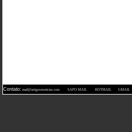
Contato:
|
|
|
mail@artigosenoticias.com
SAPO MAIL
HOTMAIL
GMAIL