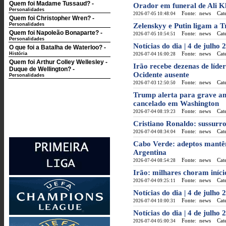
Quem foi Madame Tussaud?
-
Orador em funeral de Ali 
Personalidades
Fonte: news
Categ
2026-07-05 10:48:04
Quem foi Christopher Wren?
-
Personalidades
Zelenskyy e Putin ligam a T
Quem foi Napoleão Bonaparte?
-
Fonte: news
Categ
2026-07-05 10:54:51
Personalidades
Notícias do dia | 4 de julho 
O que foi a Batalha de Waterloo?
-
Fonte: news
Categ
História
2026-07-04 16:00:28
Quem foi Arthur Colley Wellesley -
Irão recebe dezenas de líde
Duque de Wellington?
-
Ocidente ausente
Personalidades
Fonte: news
Categ
2026-07-03 12:50:50
Trump alerta para grave am
cancelado em Washington
Fonte: news
Categ
2026-07-04 08:19:23
Cristiano Ronaldo: sussurro
Fonte: news
Categ
2026-07-04 08:34:04
Cabo Verde: adeptos mantêm
Argentina
Fonte: news
Categ
2026-07-04 08:54:28
Irão: milhares choram iníc
Fonte: news
Categ
2026-07-04 09:25:11
Notícias do dia | 4 de julho 
Fonte: news
Categ
2026-07-04 10:00:31
Notícias do dia | 4 de julho
Fonte: news
Categ
2026-07-04 05:00:34