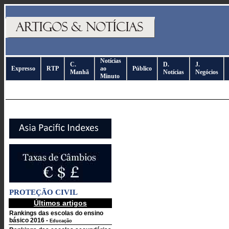
Notícias
C.
D.
J.
Expresso
RTP
ao
Público
Manhã
Notícias
Negócios
Minuto
PROTEÇÃO CIVIL
Últimos artigos
Rankings das escolas do ensino
básico 2016
-
Educação