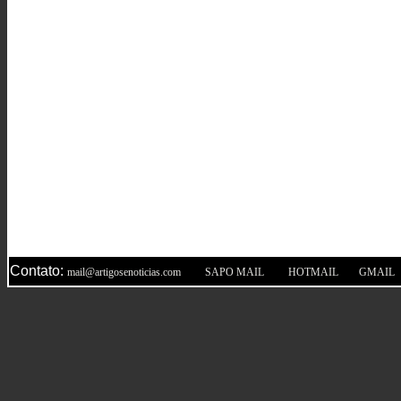
Contato:
|
|
|
mail@artigosenoticias.com
SAPO MAIL
HOTMAIL
GMAIL