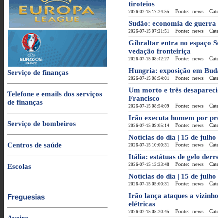
tiroteios
Fonte: news
Categ
2026-07-15 17:24:55
Sudão: economia de guerra 
Fonte: news
Categ
2026-07-15 07:21:51
Gibraltar entra no espaço
vedação fronteiriça
Fonte: news
Categ
2026-07-15 08:42:27
Hungria: exposição em Buda
Serviço de finanças
Fonte: news
Categ
2026-07-15 08:54:01
Um morto e três desapareci
Telefone e emails dos serviços
Francisco
de finanças
Fonte: news
Categ
2026-07-15 08:54:09
Irão executa homem por pro
Serviço de bombeiros
Fonte: news
Categ
2026-07-15 09:05:14
Notícias do dia | 15 de julh
Centros de saúde
Fonte: news
Categ
2026-07-15 10:00:31
Itália: estátuas de gelo de
Fonte: news
Categ
2026-07-15 13:33:48
Escolas
Notícias do dia | 15 de julh
Fonte: news
Categ
2026-07-15 05:00:31
Irão lança ataques a vizinh
Freguesias
elétricas
Fonte: news
Categ
2026-07-15 05:20:45