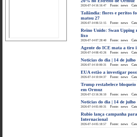
20% no Estreito de Ormuz
Fonte: news
Categ
2026-07-14 16:16:47
Tailândia: flores e peritos
matou 27
Fonte: news
Categ
2026-07-14 06:51:15
Reino Unido: Swan Upping 
lixo
Fonte: news
Categ
2026-07-14 07:28:40
Agente do ICE mata a tiro 
Fonte: news
Categ
2026-07-14 08:43:26
Notícias do dia | 14 de julh
Fonte: news
Categ
2026-07-14 10:00:31
EUA estão a investigar poss
Fonte: news
Categ
2026-07-14 10:04:37
Trump restabelece bloqueio
em Ormuz
Fonte: news
Categ
2026-07-13 16:36:10
Notícias do dia | 14 de julh
Fonte: news
Categ
2026-07-14 05:00:31
Rubio lança campanha para
Internacional
Fonte: news
Categ
2026-07-14 05:18:57