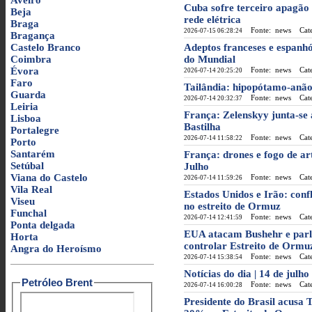
Aveiro
Cuba sofre terceiro apagão
Beja
rede elétrica
Braga
Fonte: news
Categ
2026-07-15 06:28:24
Bragança
Castelo Branco
Adeptos franceses e espanhó
Coimbra
do Mundial
Évora
Fonte: news
Categ
2026-07-14 20:25:20
Faro
Tailândia: hipopótamo-anão
Guarda
Fonte: news
Categ
2026-07-14 20:32:37
Leiria
França: Zelenskyy junta-se 
Lisboa
Bastilha
Portalegre
Fonte: news
Categ
2026-07-14 11:58:22
Porto
Santarém
França: drones e fogo de art
Setúbal
Julho
Viana do Castelo
Fonte: news
Categ
2026-07-14 11:59:26
Vila Real
Estados Unidos e Irão: conf
Viseu
no estreito de Ormuz
Funchal
Fonte: news
Categ
2026-07-14 12:41:59
Ponta delgada
EUA atacam Bushehr e parl
Horta
controlar Estreito de Ormu
Angra do Heroísmo
Fonte: news
Categ
2026-07-14 15:38:54
Notícias do dia | 14 de julho
Petróleo Brent
Fonte: news
Categ
2026-07-14 16:00:28
Presidente do Brasil acusa 