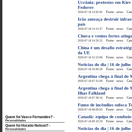
Ucrânia: protestos em Kiev 
Fedorov
Fonte: news
Categ
2026-07-16 13:05:05
Irão ameaça destruir infra
país
Fonte: news
Categ
2026-07-16 14:13:37
Chuva e ventos fortes ating
Fonte: news
Categ
2026-07-16 14:20:25
China é um desafio estratégi
da UE
Fonte: news
Categ
2026-07-16 15:53:06
Notícias do dia | 16 de julho
Fonte: news
Categ
2026-07-16 16:00:28
Argentina chega à final do 
Fonte: news
Categ
2026-07-16 07:35:09
Argentina chega à final do 
Ilhas Falkland
Fonte: news
Categ
2026-07-16 07:38:16
Fumo de incêndios sufoca To
Fonte: news
Categ
2026-07-16 08:09:03
Canadá: equipa de comboio 
Quem foi Vasco Fernandes?
-
Personalidades
Fonte: news
Categ
2026-07-16 09:10:29
Quem foi Horatio Nelson?
-
Notícias do dia | 16 de julh
Personalidades