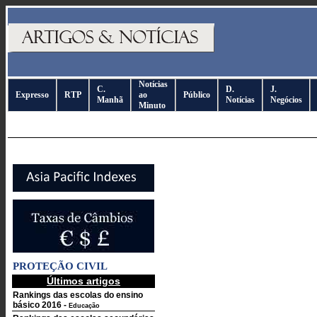
Notícias
C.
D.
J.
Expresso
RTP
ao
Público
Manhã
Notícias
Negócios
Minuto
PROTEÇÃO CIVIL
Últimos artigos
Rankings das escolas do ensino
básico 2016
-
Educação