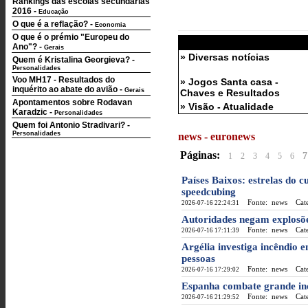
Rankings das escolas secundárias
2016
-
Educação
O que é a reflação?
-
Economia
O que é o prémio "Europeu do
Ano"?
-
Gerais
» Diversas notícias
Quem é Kristalina Georgieva?
-
Personalidades
Voo MH17 - Resultados do
» Jogos Santa casa -
inquérito ao abate do avião
-
Gerais
Chaves e Resultados
Apontamentos sobre Rodavan
» Visão - Atualidade
Karadzic
-
Personalidades
Quem foi Antonio Stradivari?
-
Personalidades
news - euronews
Páginas:
7
1
2
3
4
5
6
Países Baixos: estrelas do 
speedcubing
Fonte: news
Categ
2026-07-16 22:24:31
Autoridades negam explosõ
Fonte: news
Categ
2026-07-16 17:11:39
Argélia investiga incêndi
pessoas
Fonte: news
Categ
2026-07-16 17:29:02
Espanha combate grande in
Fonte: news
Categ
2026-07-16 21:29:52