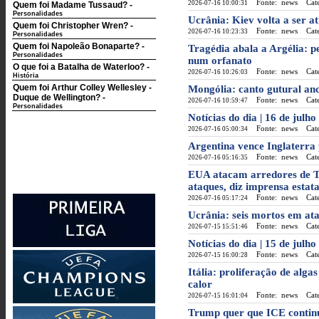
Fonte: news
Categ
2026-07-16 10:00:31
Quem foi Madame Tussaud?
-
Personalidades
Ucrânia: Kiev volta a ser at
Quem foi Christopher Wren?
-
Fonte: news
Categ
2026-07-16 10:23:33
Personalidades
Quem foi Napoleão Bonaparte?
-
Tragédia abala a Argélia: p
Personalidades
num orfanato
O que foi a Batalha de Waterloo?
-
Fonte: news
Categ
2026-07-16 10:26:03
História
Quem foi Arthur Colley Wellesley -
Mongólia: canto gutural an
Duque de Wellington?
-
Fonte: news
Categ
2026-07-16 10:59:47
Personalidades
Notícias do dia | 16 de julh
Fonte: news
Categ
2026-07-16 05:00:34
Argentina vence Inglaterra 
Fonte: news
Categ
2026-07-16 05:16:35
EUA atacam arredores de T
ataques, diz imprensa estata
Fonte: news
Categ
2026-07-16 05:17:24
Ucrânia: seis mortos em at
Fonte: news
Categ
2026-07-15 15:51:46
Notícias do dia | 15 de julho
Fonte: news
Categ
2026-07-15 16:00:28
Itália: proliferação de alg
calor
Fonte: news
Categ
2026-07-15 16:01:04
Trump quer que ICE continu