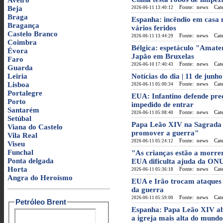
Aveiro
Fonte: news
Categ
Beja
2026-06-11 13:40:12
Braga
Espanha: incêndio em casa n
Bragança
vários feridos
Castelo Branco
Fonte: news
Categ
2026-06-11 13:44:29
Coimbra
Bélgica: espetáculo "Amate
Évora
Japão em Bruxelas
Faro
Fonte: news
Categ
2026-06-10 17:40:43
Guarda
Leiria
Notícias do dia | 11 de jun
Lisboa
Fonte: news
Categ
2026-06-11 05:00:34
Portalegre
EUA: Infantino defende pre
Porto
impedido de entrar
Santarém
Fonte: news
Categ
2026-06-11 05:08:40
Setúbal
Papa Leão XIV na Sagrada F
Viana do Castelo
promover a guerra"
Vila Real
Fonte: news
Categ
2026-06-11 05:24:12
Viseu
Funchal
"As crianças estão a morre
Ponta delgada
EUA dificulta ajuda da ON
Horta
Fonte: news
Categ
2026-06-11 05:36:18
Angra do Heroísmo
EUA e Irão trocam ataques 
da guerra
Fonte: news
Categ
2026-06-11 05:59:00
Petróleo Brent
Espanha: Papa Leão XIV ab
a igreja mais alta do mundo