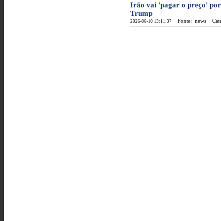
Irão vai 'pagar o preço' po
Trump
Fonte: news
Categ
2026-06-10 13:11:37