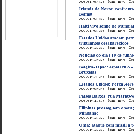
Fonte: news
Categ
2026-06-11 06:44:26
Irlanda do Norte: confronto
Belfast
Fonte: news
Categ
2026-06-11 06:44:56
Haiti vive sonho do Mundial
Fonte: news
Categ
2026-06-11 08:10:03
Estados Unidos atacam petr
tripulantes desaparecidos
Fonte: news
Categ
2026-06-10 12:22:56
Notícias do dia | 10 de junh
Fonte: news
Categ
2026-06-10 16:00:29
Bélgica-Japão: espetáculo 
Bruxelas
Fonte: news
Categ
2026-06-10 17:40:43
Estados Unidos: Força Aére
Fonte: news
Categ
2026-06-10 08:00:43
Países Baixos: rua Marktwe
Fonte: news
Categ
2026-06-10 11:33:10
Filipinas prosseguem opera
Mindanao
Fonte: news
Categ
2026-06-10 12:16:26
Omã: ataque com míssil a p
Fonte: news
Categ
2026-06-10 12:22:56