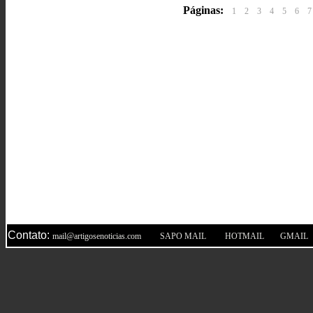
Páginas:
1
2
3
4
5
6
7
Contato:
|
|
|
mail@artigosenoticias.com
SAPO MAIL
HOTMAIL
GMAIL