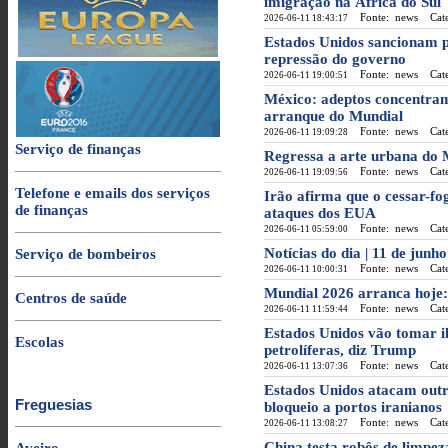
imigração na África do Sul
Fonte: news
Categ
2026-06-11 18:43:17
Estados Unidos sancionam pe
repressão do governo
Fonte: news
Categ
2026-06-11 19:00:51
México: adeptos concentram
arranque do Mundial
Fonte: news
Categ
2026-06-11 19:09:28
Serviço de finanças
Regressa a arte urbana do 
Fonte: news
Categ
2026-06-11 19:09:56
Telefone e emails dos serviços
Irão afirma que o cessar-fo
de finanças
ataques dos EUA
Fonte: news
Categ
2026-06-11 05:59:00
Notícias do dia | 11 de junh
Serviço de bombeiros
Fonte: news
Categ
2026-06-11 10:00:31
Mundial 2026 arranca hoje: 
Centros de saúde
Fonte: news
Categ
2026-06-11 11:59:44
Estados Unidos vão tomar il
Escolas
petrolíferas, diz Trump
Fonte: news
Categ
2026-06-11 13:07:36
Estados Unidos atacam outr
Freguesias
bloqueio a portos iranianos
Fonte: news
Categ
2026-06-11 13:08:27
China testa robôs de limpe