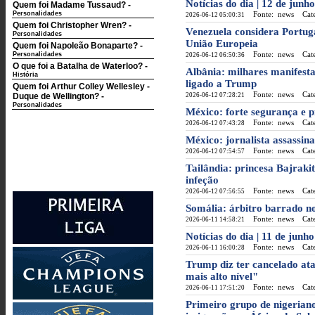
Notícias do dia | 12 de jun
Quem foi Madame Tussaud?
-
Personalidades
Fonte: news
Categ
2026-06-12 05:00:31
Quem foi Christopher Wren?
-
Venezuela considera Portug
Personalidades
União Europeia
Quem foi Napoleão Bonaparte?
-
Fonte: news
Categ
Personalidades
2026-06-12 06:50:36
O que foi a Batalha de Waterloo?
-
Albânia: milhares manifesta
História
ligado a Trump
Quem foi Arthur Colley Wellesley -
Fonte: news
Categ
Duque de Wellington?
-
2026-06-12 07:28:21
Personalidades
México: forte segurança e 
Fonte: news
Categ
2026-06-12 07:43:28
México: jornalista assassi
Fonte: news
Categ
2026-06-12 07:54:57
Tailândia: princesa Bajraki
infeção
Fonte: news
Categ
2026-06-12 07:56:55
Somália: árbitro barrado n
Fonte: news
Categ
2026-06-11 14:58:21
Notícias do dia | 11 de junh
Fonte: news
Categ
2026-06-11 16:00:28
Trump diz ter cancelado ata
mais alto nível"
Fonte: news
Categ
2026-06-11 17:51:20
Primeiro grupo de nigeriano