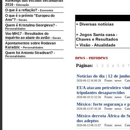
Rankings das escolas secundárias
2016
-
Educação
O que é a reflação?
-
Economia
O que é o prémio "Europeu do
Ano"?
-
Gerais
» Diversas notícias
Quem é Kristalina Georgieva?
-
Personalidades
Voo MH17 - Resultados do
» Jogos Santa casa -
inquérito ao abate do avião
-
Gerais
Chaves e Resultados
Apontamentos sobre Rodavan
» Visão - Atualidade
Karadzic
-
Personalidades
Quem foi Antonio Stradivari?
-
Personalidades
news - euronews
Páginas:
1
2
3
4
5
6
7
Notícias do dia | 12 de junh
Fonte: news
Categ
2026-06-12 16:00:28
EUA atacam petroleiro vind
tripulantes desaparecidos
Fonte: news
Categ
2026-06-10 12:22:56
México: forte segurança e 
Fonte: news
Categ
2026-06-12 07:43:28
México derrota África do S
dos adeptos
Fonte: news
Categ
2026-06-12 08:15:07