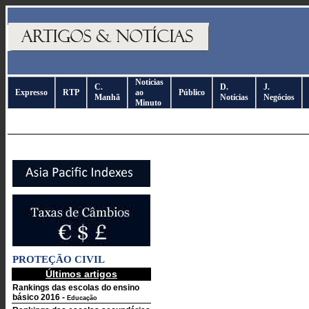
Notícias
C.
D.
J.
Expresso
RTP
ao
Público
Manhã
Notícias
Negócios
Minuto
PROTEÇÃO CIVIL
Últimos artigos
Rankings das escolas do ensino
básico 2016
-
Educação