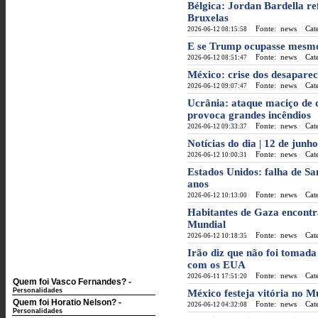
Bélgica: Jordan Bardella re
Bruxelas
Fonte: news
Categ
2026-06-12 08:15:58
E se Trump ocupasse mesmo a
Fonte: news
Categ
2026-06-12 08:51:47
México: crise dos desapare
Fonte: news
Categ
2026-06-12 09:07:47
Ucrânia: ataque maciço de d
provoca grandes incêndios
Fonte: news
Categ
2026-06-12 09:33:37
Notícias do dia | 12 de junh
Fonte: news
Categ
2026-06-12 10:00:31
Estados Unidos: falha de Sa
anos
Fonte: news
Categ
2026-06-12 10:13:00
Habitantes de Gaza encontr
Mundial
Fonte: news
Categ
2026-06-12 10:18:35
Irão diz que não foi tomad
com os EUA
Fonte: news
Categ
2026-06-11 17:51:20
Quem foi Vasco Fernandes?
-
Personalidades
México festeja vitória no M
Quem foi Horatio Nelson?
-
Fonte: news
Categ
2026-06-12 04:32:08
Personalidades