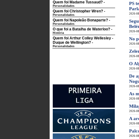
Quem foi Madame Tussaud?
-
PS t
Personalidades
Parl
Quem foi Christopher Wren?
-
2026-08
Personalidades
Quem foi Napoleão Bonaparte?
-
Segu
Personalidades
Belé
O que foi a Batalha de Waterloo?
-
2026-08
História
Quem foi Arthur Colley Wellesley -
No p
Duque de Wellington?
-
2026-08
Personalidades
Zele
2026-08
O Al
2026-08
De a
Nogu
2026-08
As m
2026-08
Mila
2026-08
A ar
2026-08
Palc
2026-08