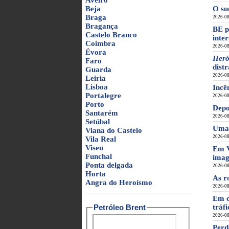
Aveiro
Beja
O su
Braga
2026-08
Bragança
BE p
Castelo Branco
inter
Coimbra
2026-08
Évora
Heró
Faro
dist
Guarda
2026-08
Leiria
Lisboa
Incê
Portalegre
2026-08
Porto
Depo
Santarém
2026-08
Setúbal
Uma 
Viana do Castelo
2026-08
Vila Real
Viseu
Em V
Funchal
imag
Ponta delgada
2026-08
Horta
As r
Angra do Heroísmo
2026-08
Em d
Petróleo Brent
tráf
2026-08
Perd