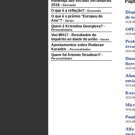
Rankings das escolas secundárias
Pági
2016
-
Educação
O que é a reflação?
-
Economia
Disp
O que é o prémio "Europeu do
de e
Ano"?
-
Gerais
2026-08
Quem é Kristalina Georgieva?
-
OPEP
Personalidades
2026-08
Voo MH17 - Resultados do
inquérito ao abate do avião
-
Gerais
Prof
Apontamentos sobre Rodavan
erra
Karadzic
-
Personalidades
2026-08
Quem foi Antonio Stradivari?
-
Duas
Personalidades
fizer
2026-08
Alun
envi
2026-08
Kozo
2026-08
Micr
2026-08
Pond
2026-08
Alfa
gost