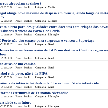
arros atropelam sozinhos?
Fonte: Público
Categoria: Media
-02 05:51:00
ugal atinge novo máximo de despesa em ciência, ainda longe da met
 3%
Fonte: Público
Categoria: Ciências
-02 06:01:00
icato alerta para desigualdades entre docentes com criação das nova
ersidades técnicas do Porto e de Leiria
Fonte: Público
Categoria: Educação
-02 05:38:00
 Porto não deu espaço para surpresas e venceu a Supertaça
Fonte: Público
Categoria: Geral
-01 21:18:17
lemas técnicos fazem avião da TAP com destino a Curitiba regressa
sboa
Fonte: Público
Categoria: Geral
-01 21:30:58
to atrás de um camião
Fonte: Público
Categoria: Geral
-01 23:02:00
tebol é do povo, não é da FIFA
Fonte: Público
Categoria: Geral
-01 23:05:00
ssência da infância foi destruída.” Israel, um Estado infanticida
Fonte: Público
Categoria: Geral
-01 23:20:00
eformas estruturais de Fernando Alexandre
Fonte: Público
Categoria: Educação
-01 23:05:00
ersidade com futuro
Fonte: Público
Categoria: Educação
-01 23:15:00