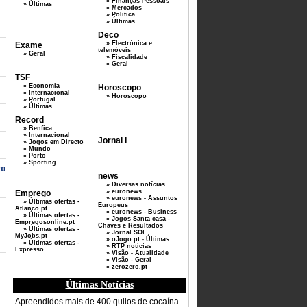
» Finanças Pessoais
» Últimas
» Mercados
» Politica
» Últimas
Deco
» Electrónica e
Exame
telemóveis
» Geral
» Fiscalidade
» Geral
TSF
» Economia
Horoscopo
» Internacional
» Horoscopo
» Portugal
» Últimas
Record
» Benfica
» Internacional
Jornal I
» Jogos em Directo
» Mundo
» Porto
» Sporting
co
news
» Diversas notícias
» euronews
Emprego
» euronews - Assuntos
» Últimas ofertas -
Europeus
Atlanco.pt
» euronews - Business
» Últimas ofertas -
» Jogos Santa casa -
Empregosonline.pt
Chaves e Resultados
» Últimas ofertas -
» Jornal SOL
MyJobs.pt
» oJogo.pt - Últimas
» Últimas ofertas -
» RTP notícias
Expresso
» Visão - Atualidade
» Visão - Geral
» zerozero.pt
Últimas Notícias
Apreendidos mais de 400 quilos de cocaína