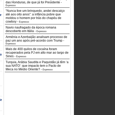
das Honduras, de que já foi Presidente
-
Expresso
“Nunca tive um brinquedo, andei descalço
e
até aos oito anos”: a infância pobre que
moldou o homem por trás do chapéu de
cowboy
-
Expresso
Navio naufragado da época romana
descoberto em Itália
-
Expresso
Arménia e Azerbaijão analisam processo de
paz um ano após pré-acordo com Trump
-
Expresso
Mais de 400 quilos de cocaína foram
recuperados pela PJ em alto mar ao largo de
a
Sines
-
Expresso
Turquia, Arábia Saudita e Paquistão já têm ‘a
sua NATO’: que impacto tem o Pacto de
Meca no Médio Oriente?
-
Expresso
de