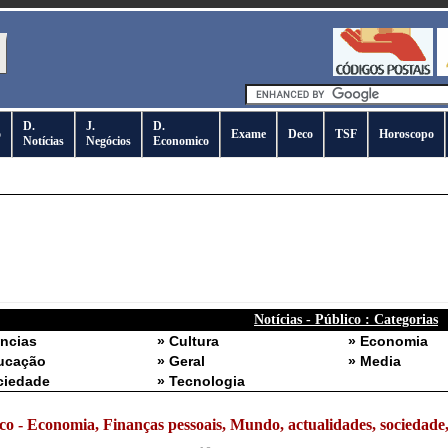
D.
J.
D.
o
Exame
Deco
TSF
Horoscopo
Notícias
Negócios
Economico
Notícias - Público : Categorias
ências
» Cultura
» Economia
ucação
» Geral
» Media
ciedade
» Tecnologia
co - Economia, Finanças pessoais, Mundo, actualidades, sociedade