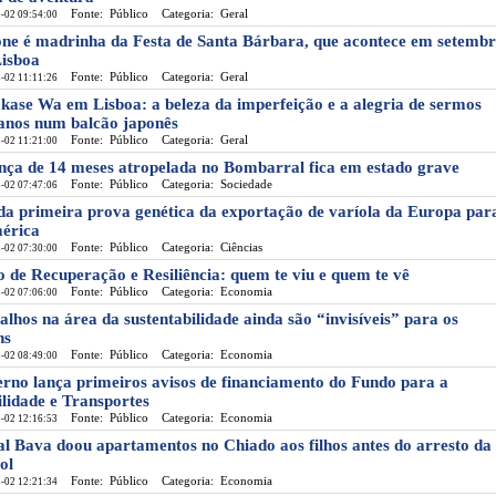
Fonte: Público
Categoria: Geral
-02 09:54:00
one é madrinha da Festa de Santa Bárbara, que acontece em setemb
isboa
Fonte: Público
Categoria: Geral
-02 11:11:26
ase Wa em Lisboa: a beleza da imperfeição e a alegria de sermos
nos num balcão japonês
Fonte: Público
Categoria: Geral
-02 11:21:00
nça de 14 meses atropelada no Bombarral fica em estado grave
Fonte: Público
Categoria: Sociedade
-02 07:47:06
da primeira prova genética da exportação de varíola da Europa par
érica
Fonte: Público
Categoria: Ciências
-02 07:30:00
o de Recuperação e Resiliência: quem te viu e quem te vê
Fonte: Público
Categoria: Economia
-02 07:06:00
alhos na área da sustentabilidade ainda são “invisíveis” para os
ns
Fonte: Público
Categoria: Economia
-02 08:49:00
rno lança primeiros avisos de financiamento do Fundo para a
lidade e Transportes
Fonte: Público
Categoria: Economia
-02 12:16:53
al Bava doou apartamentos no Chiado aos filhos antes do arresto da
ol
Fonte: Público
Categoria: Economia
-02 12:21:34