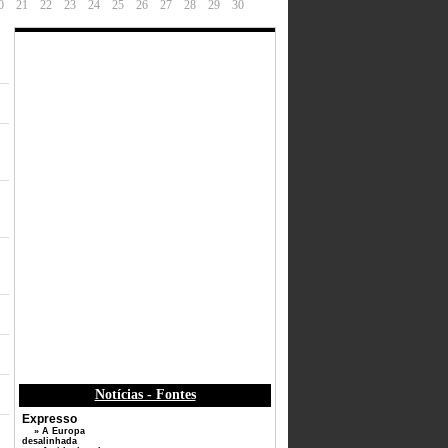
0
21
22
23
24
25
26
27
28
29
30
Notícias - Fontes
Expresso
» A Europa
desalinhada