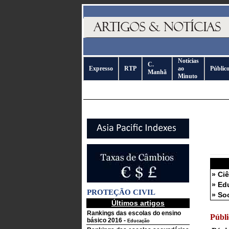
Notícias
C.
Expresso
RTP
ao
Públic
Manhã
Minuto
» Ci
» Ed
PROTEÇÃO CIVIL
» So
Últimos artigos
Rankings das escolas do ensino
Públi
básico 2016
-
Educação