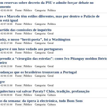
em reservas sobre decreto da PSU e admite forçar debate no
amento
Fonte: Público
Categoria: Política
-02 05:00:00
ro e Marcelo têm estilos diferentes, mas por dentro o Palácio de
m está igual
Fonte: Público
Categoria: Política
-02 07:18:00
artido das comissões de inquérito
Fonte: Público
Categoria: Geral
-02 05:09:00
nsky, o nosso “herói-poeta”, foi a Washington
Fonte: Público
Categoria: Geral
-02 05:17:00
garve é um luxo vedado aos portugueses
Fonte: Público
Categoria: Geral
-02 05:42:00
prendiz a “cirurgião das estrelas”: como Ivo Pitanguy moldou Ibéri
eiro
Fonte: Público
Categoria: Geral
-02 06:13:00
udanças que os brasileiros trouxeram a Portugal
Fonte: Público
Categoria: Geral
-02 06:15:00
gre
Fonte: Público
Categoria: Geral
-02 06:31:00
quitectura vai salvar Paraty? Chão, tradição, profanação
Fonte: Público
Categoria: Cultura
-02 06:00:00
os da semana: da ópera à electrónica, tudo Bons Sons
Fonte: Público
Categoria: Cultura
-02 07:01:00