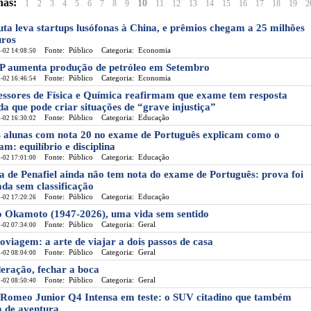
nas:
10
1
2
3
4
5
6
7
8
9
11
12
13
14
15
16
17
18
19
2
uta leva startups lusófonas à China, e prêmios chegam a 25 milhões
uros
Fonte: Público
Categoria: Economia
-02 14:08:50
 aumenta produção de petróleo em Setembro
Fonte: Público
Categoria: Economia
-02 16:46:54
essores de Física e Química reafirmam que exame tem resposta
da que pode criar situações de “grave injustiça”
Fonte: Público
Categoria: Educação
-02 16:30:02
 alunas com nota 20 no exame de Português explicam como o
am: equilíbrio e disciplina
Fonte: Público
Categoria: Educação
-02 17:01:00
a de Penafiel ainda não tem nota do exame de Português: prova foi
ada sem classificação
Fonte: Público
Categoria: Educação
-02 17:20:26
 Okamoto (1947-2026), uma vida sem sentido
Fonte: Público
Categoria: Geral
-02 07:34:00
oviagem: a arte de viajar a dois passos de casa
Fonte: Público
Categoria: Geral
-02 08:04:00
eração, fechar a boca
Fonte: Público
Categoria: Geral
-02 08:50:40
 Romeo Junior Q4 Intensa em teste: o SUV citadino que também
a de aventura