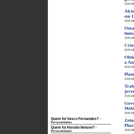
2026-08
Alci
em L
2026-08
Omak
huma
2026-08
Cria
2026-08
Obti
a Am
2026-08
Plan
2026-08
Trab
jove
2026-08
Gove
Mobi
2026-08
Quem foi Vasco Fernandes?
-
Zein
Personalidades
Phar
Quem foi Horatio Nelson?
-
2026-08
Personalidades