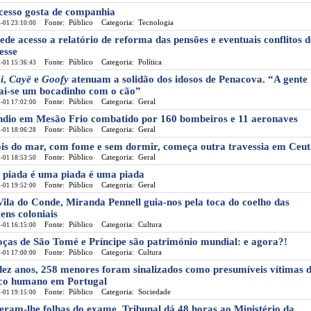
cesso gosta de companhia
Fonte: Público
Categoria: Tecnologia
-01 23:10:00
ede acesso a relatório de reforma das pensões e eventuais conflitos d
esse
Fonte: Público
Categoria: Política
-01 15:36:43
i
,
Cayë
e
Goofy
atenuam a solidão dos idosos de Penacova. “A gente
rai-se um bocadinho com o cão”
Fonte: Público
Categoria: Geral
-01 17:02:00
ndio em Mesão Frio combatido por 160 bombeiros e 11 aeronaves
Fonte: Público
Categoria: Geral
-01 18:06:28
is do mar, com fome e sem dormir, começa outra travessia em Ceut
Fonte: Público
Categoria: Geral
-01 18:53:50
piada é uma piada é uma piada
Fonte: Público
Categoria: Geral
-01 19:52:00
ila do Conde, Miranda Pennell guia-nos pela toca do coelho das
ens coloniais
Fonte: Público
Categoria: Cultura
-01 16:15:00
oças de São Tomé e Príncipe são património mundial: e agora?!
Fonte: Público
Categoria: Cultura
-01 17:00:00
ez anos, 258 menores foram sinalizados como presumíveis vítimas 
ico humano em Portugal
Fonte: Público
Categoria: Sociedade
-01 19:15:00
eram-lhe folhas do exame. Tribunal dá 48 horas ao Ministério da