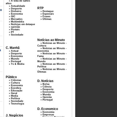
» A vida de saltos
altos
» Actualidade
RTP
» Desporto
ro
» Dinheiro
» Destaque
» Economia
» Especiais
» GIC
» Frases
» Mercados
» Últimas
» Multimédia
» Notícias em detaque
» opinião
» Postais
» PT
» Sociedade
Notícias ao Minuto
» Noticias ao Minuto -
Cultura
C. Manhã
» Noticias ao Minuto -
a
» Actual
economia
» Desporto
» Noticias ao Minuto -
» Economia
Fama
» Mundo
» Noticias ao Minuto -
» Portugal
Mundo
» Tv & Media
» Noticias ao Minuto -
Política
» Noticias ao Minuto -
Últimas
Público
» Ciências
D. Notícias
» Cultura
» Bolsa
» Economia
» Ciência
» Ecosfera
» Desporto
» Educação
» Economia
» Geral
» Mundo
» Media
» Opinião
» Política
» Portugal
» Sociedade
» Tecnologia
D. Economico
» Economia
» Empresas
J. Negócios