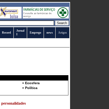
Jornal
Record
Emprego
news
Artigos
I
» Ecosfera
» Política
, personalidades