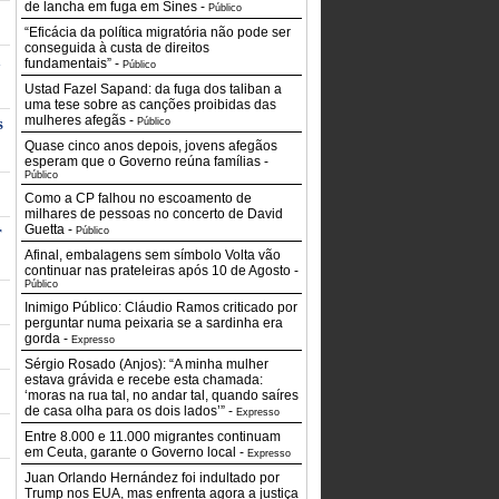
de lancha em fuga em Sines
-
Público
“Eficácia da política migratória não pode ser
conseguida à custa de direitos
a
fundamentais”
-
Público
Ustad Fazel Sapand: da fuga dos taliban a
uma tese sobre as canções proibidas das
mulheres afegãs
-
s
Público
Quase cinco anos depois, jovens afegãos
esperam que o Governo reúna famílias
-
Público
Como a CP falhou no escoamento de
milhares de pessoas no concerto de David
Guetta
-
r
Público
Afinal, embalagens sem símbolo Volta vão
continuar nas prateleiras após 10 de Agosto
-
Público
Inimigo Público: Cláudio Ramos criticado por
perguntar numa peixaria se a sardinha era
gorda
-
Expresso
Sérgio Rosado (Anjos): “A minha mulher
estava grávida e recebe esta chamada:
‘moras na rua tal, no andar tal, quando saíres
de casa olha para os dois lados’”
-
Expresso
Entre 8.000 e 11.000 migrantes continuam
em Ceuta, garante o Governo local
-
Expresso
Juan Orlando Hernández foi indultado por
Trump nos EUA, mas enfrenta agora a justiça