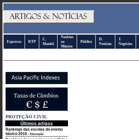
Notícias
C.
D.
J.
Expresso
RTP
ao
Público
Manhã
Notícias
Negócios
Minuto
PROTEÇÃO CIVIL
Últimos artigos
Rankings das escolas do ensino
básico 2016
-
Educação