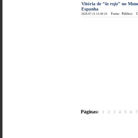
Vitória de “
la roja
” no Mundi
Espanha
Fonte: Público
Cat
2026-07-21 13:40:24
Páginas:
1
2
3
4
5
6
7