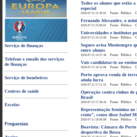
Todos os alunos que estão a
especial
Fonte: Público
Cat
2026-07-21 21:36:01
Fernando Alexandre, o minis
Fonte: Público
Cat
2026-07-21 23:00:01
Universidades e institutos po
Fonte: Público
Cat
2026-07-21 23:15:00
Seguro avisa Montenegro qu
Serviço de finanças
entre alunos
Fonte: Público
Cat
2026-07-21 14:37:46
Telefone e emails dos serviços
Vais candidatar-te ao ensin
de finanças
Fonte: Público
Cat
2026-07-21 16:52:06
Porto aprova venda de terr
Serviço de bombeiros
ainda lucra
Fonte: Público
Cat
2026-07-21 17:11:52
Centros de saúde
Operação contra rinhas de 
Brasil
Fonte: Público
Cat
2026-07-21 17:38:42
Escolas
Representação feminina no 
cento”, como disse Isabel 
Fonte: Público
Cat
2026-07-21 18:00:08
Freguesias
Boavista: Câmara do Porto 
desportiva do Bessa
Fonte: Público
Cat