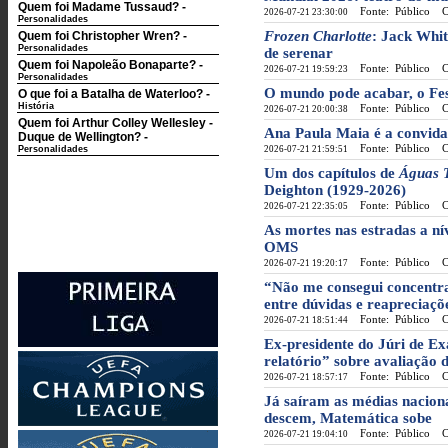
Quem foi Madame Tussaud?
-
Fonte: Público
Cat
2026-07-21 23:30:00
Personalidades
Frozen Charlotte
: Jack Whit
Quem foi Christopher Wren?
-
Personalidades
de serenar
Quem foi Napoleão Bonaparte?
-
Fonte: Público
Cat
2026-07-21 19:59:23
Personalidades
O mundo pode acabar, o Fes
O que foi a Batalha de Waterloo?
-
História
Fonte: Público
Cat
2026-07-21 20:00:38
Quem foi Arthur Colley Wellesley -
Ana Paula Maia é a convida
Duque de Wellington?
-
Fonte: Público
Cat
Personalidades
2026-07-21 21:59:51
Um dos capítulos de
Águas 
Deighton (1929-2026)
Fonte: Público
Cat
2026-07-21 22:35:05
As mortes nas estradas a ní
OMS
Fonte: Público
Cat
2026-07-21 19:20:17
“Não me consegui concentra
entre dúvidas e reapreciaçõ
Fonte: Público
Cat
2026-07-21 18:51:44
Ex-presidente do Júri de E
relatório” sobre avaliação d
Fonte: Público
Cat
2026-07-21 18:57:17
Já saíram as médias naciona
descem, Matemática sobe
Fonte: Público
Cat
2026-07-21 19:04:10