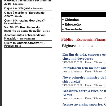
Rankings das escolas secundárias
2016
-
Educação
O que é a reflação?
-
Economia
O que é o prémio "Europeu do
Ano"?
-
Gerais
» Ciências
Quem é Kristalina Georgieva?
-
Personalidades
» Educação
Voo MH17 - Resultados do
» Sociedade
inquérito ao abate do avião
-
Gerais
Apontamentos sobre Rodavan
Karadzic
-
Público - Economia, Finança
Personalidades
Quem foi Antonio Stradivari?
-
Páginas:
1
2
3
4
5
6
7
Personalidades
Em fim de vida, empresa es
cinco mil devedores
Fonte: Público
Cat
2026-07-22 05:53:00
Parvalorem tem melhor ano
Fonte: Público
Cat
2026-07-22 05:53:00
Novo primeiro-ministro do 
shirt preta?
Fonte: Público
Cat
2026-07-22 05:58:00
Brasileiro corre o risco de
AIMA
Fonte: Público
Cat
2026-07-22 06:14:00
Acesso ao ensino superior. 