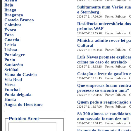
Aveiro
2026-07-21 18:15:55
Beja
Subitamente num Verão suad
Braga
e Sternberg
Bragança
Fonte: Público
Cat
2026-07-21 17:00:00
Castelo Branco
Residência universitária do
Coimbra
prémios WAF
Évora
Fonte: Público
Cat
2026-07-21 17:15:48
Faro
Guarda
Ministra admite rever lei p
Leiria
Cultural
Lisboa
Fonte: Público
Cat
2026-07-21 17:34:58
Portalegre
Luís Neves promete explicaç
Porto
crime no caso do atrelado
Santarém
Fonte: Público
Cat
2026-07-21 16:33:15
Setúbal
Cotação e frete do gasóle
Viana do Castelo
Fonte: Público
Cat
2026-07-21 15:21:15
Vila Real
Viseu
Que empresas foram contrat
Funchal
processo só encontro uma”
Ponta delgada
Fonte: Público
Cat
2026-07-21 15:38:06
Horta
Quem pede a reapreciação 
Angra do Heroísmo
Fonte: Público
Cat
2026-07-21 16:37:00
Só 300 alunos se candidatar
Petróleo Brent
ano passado foram dez mil
Fonte: Público
Cat
2026-07-21 16:38:17
Exame de Economia A: veja a