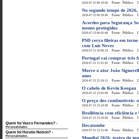
Fonte: Público
Cat
2026-07-22 06:19:00
No segundo tempo de 2026, 
Fonte: Público
Cat
2026-07-22 06:30:00
Acordos para Segurança Soci
menos protegidos
Fonte: Público
Cat
2026-07-22 06:05:00
PSD cerra fileiras em torno
com Luís Neves
Fonte: Público
Cat
2026-07-21 20:06:23
Portugal vai comprar três 
Fonte: Público
Cat
2026-07-21 21:01:05
Morre o ator João Signorell
anos
Fonte: Público
Cat
2026-07-21 22:59:15
O cabelo de Kevin Keegan
Fonte: Público
Cat
2026-07-21 23:05:00
O preço dos combustíveis: o 
Fonte: Público
Cat
2026-07-21 23:10:00
Resiliência com eficiência e
Fonte: Público
Cat
2026-07-21 23:20:00
Quem foi Vasco Fernandes?
-
Decatombe
Personalidades
Fonte: Público
Cat
2026-07-21 23:25:00
Quem foi Horatio Nelson?
-
Personalidades
Mundial 2026: teatro do m