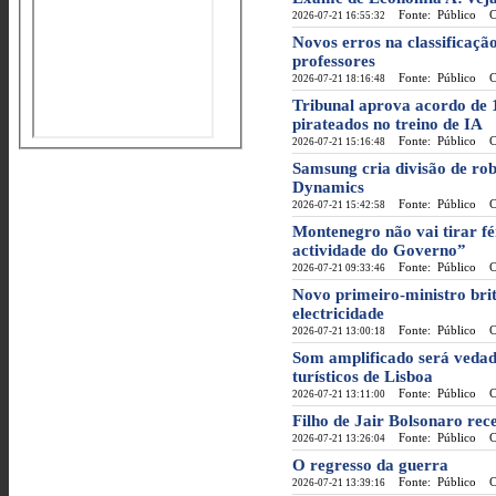
Fonte: Público
Cat
2026-07-21 16:55:32
Novos erros na classificaç
professores
Fonte: Público
Cat
2026-07-21 18:16:48
Tribunal aprova acordo de 1
pirateados no treino de IA
Fonte: Público
Cat
2026-07-21 15:16:48
Samsung cria divisão de rob
Dynamics
Fonte: Público
Cat
2026-07-21 15:42:58
Montenegro não vai tirar fé
actividade do Governo”
Fonte: Público
Cat
2026-07-21 09:33:46
Novo primeiro-ministro brit
electricidade
Fonte: Público
Cat
2026-07-21 13:00:18
Som amplificado será veda
turísticos de Lisboa
Fonte: Público
Cat
2026-07-21 13:11:00
Filho de Jair Bolsonaro re
Fonte: Público
Cat
2026-07-21 13:26:04
O regresso da guerra
Fonte: Público
Cat
2026-07-21 13:39:16