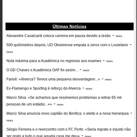
Últimas Notícias
-
Alexandre Cavalcanti coloca carreira em pausa devido a lesão
news
-
500 quilómetros depois, UD Oliveirense empata a zeros com o Louletano
news
-
Nota máxima para a Académica no regresso aos exames
news
-
O GD Chaves x Académica OAF foi assim...
news
-
Farioli: «Alverca? Temos uma pequena desvantagem...»
news
-
Ex-Flamengo e Sporting é reforço do Alverca
news
Marco Silva: «Se achamos que resolvemos problemas a retirar 65 mil
-
pessoas de um estádio...»»
news
-
Marco Silva anuncia novo capitão do Benfica: o eleito e a nova hierarquia
news
Sérgio Ferreira e o reencontro com o FC Porto: «Seria ingrato e injusto não
-
ser grato a tudo o que aquela casa me deu»
news