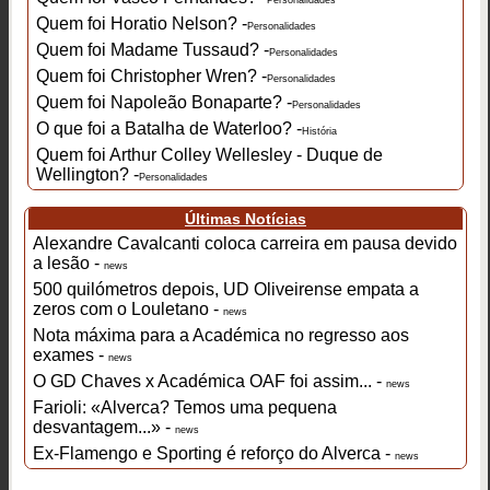
Personalidades
Quem foi Horatio Nelson? -
Personalidades
Quem foi Madame Tussaud? -
Personalidades
Quem foi Christopher Wren? -
Personalidades
Quem foi Napoleão Bonaparte? -
Personalidades
O que foi a Batalha de Waterloo? -
História
Quem foi Arthur Colley Wellesley - Duque de
Wellington? -
Personalidades
Últimas Notícias
Alexandre Cavalcanti coloca carreira em pausa devido
a lesão -
news
500 quilómetros depois, UD Oliveirense empata a
zeros com o Louletano -
news
Nota máxima para a Académica no regresso aos
exames -
news
O GD Chaves x Académica OAF foi assim... -
news
Farioli: «Alverca? Temos uma pequena
desvantagem...» -
news
Ex-Flamengo e Sporting é reforço do Alverca -
news