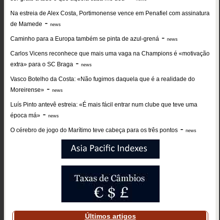
Na estreia de Alex Costa, Portimonense vence em Penafiel com assinatura
-
de Mamede
news
-
Caminho para a Europa também se pinta de azul-grená
news
Carlos Vicens reconhece que mais uma vaga na Champions é «motivação
-
extra» para o SC Braga
news
Vasco Botelho da Costa: «Não fugimos daquela que é a realidade do
-
Moreirense»
news
Luís Pinto antevê estreia: «É mais fácil entrar num clube que teve uma
-
época má»
news
-
O cérebro de jogo do Marítimo teve cabeça para os três pontos
news
Últimos artigos