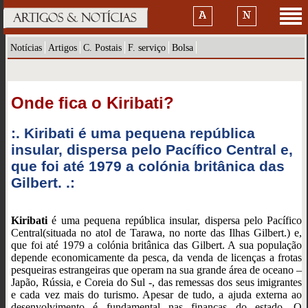
Notícias
Artigos
C. Postais
F. serviço
Bolsa
Onde fica o Kiribati?
:. Kiribati é uma pequena república
insular, dispersa pelo Pacífico Central e,
que foi até 1979 a colónia britânica das
Gilbert. .:
Kiribati
é uma pequena república insular, dispersa pelo Pacífico
Central(
situada no atol de Tarawa, no norte das Ilhas Gilbert.
) e,
que foi até 1979 a colónia britânica das Gilbert. A sua população
depende economicamente da pesca, da venda de licenças a frotas
pesqueiras estrangeiras que operam na sua grande área de oceano –
Japão, Rússia, e Coreia do Sul -, das remessas dos seus imigrantes
e cada vez mais do turismo. Apesar de tudo, a ajuda externa ao
desenvolvimento é fundamental nas finanças do estado. O