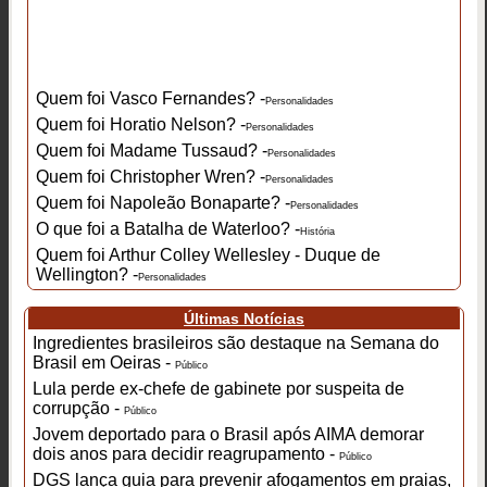
Quem foi Vasco Fernandes? -
Personalidades
Quem foi Horatio Nelson? -
Personalidades
Quem foi Madame Tussaud? -
Personalidades
Quem foi Christopher Wren? -
Personalidades
Quem foi Napoleão Bonaparte? -
Personalidades
O que foi a Batalha de Waterloo? -
História
Quem foi Arthur Colley Wellesley - Duque de
Wellington? -
Personalidades
Últimas Notícias
Ingredientes brasileiros são destaque na Semana do
Brasil em Oeiras -
Público
Lula perde ex-chefe de gabinete por suspeita de
corrupção -
Público
Jovem deportado para o Brasil após AIMA demorar
dois anos para decidir reagrupamento -
Público
DGS lança guia para prevenir afogamentos em praias,