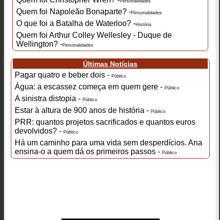
Personalidades
Quem foi Napoleão Bonaparte? -
Personalidades
O que foi a Batalha de Waterloo? -
História
Quem foi Arthur Colley Wellesley - Duque de
Wellington? -
Personalidades
Últimas Notícias
Pagar quatro e beber dois -
Público
Água: a escassez começa em quem gere -
Público
A sinistra distopia -
Público
Estar à altura de 900 anos de história -
Público
PRR: quantos projetos sacrificados e quantos euros
devolvidos? -
Público
Há um caminho para uma vida sem desperdícios. Ana
ensina-o a quem dá os primeiros passos -
Público