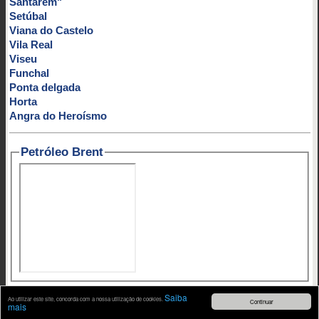
Santarém"
Setúbal
Viana do Castelo
Vila Real
Viseu
Funchal
Ponta delgada
Horta
Angra do Heroísmo
Petróleo Brent
Contato:
|
|
|
mail@artigosenoticias.com
SAPO MAIL
HOTMAIL
Saiba
Ao utilizar este site, concorda com a nossa utilização de cookies.
Continuar
mais
GMAIL