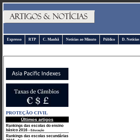
Expresso
RTP
C. Manhã
Notícias ao Minuto
Público
D. Notícias
PROTEÇÃO CIVIL
Últimos artigos
Rankings das escolas do ensino
básico 2016
-
Educação
Rankings das escolas secundárias