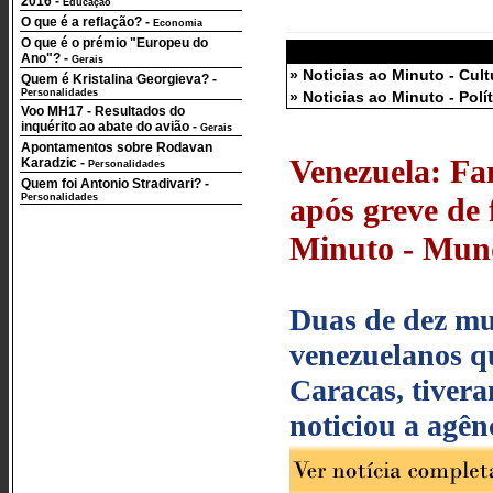
2016
-
Educação
O que é a reflação?
-
Economia
O que é o prémio "Europeu do
Ano"?
-
Gerais
» Noticias ao Minuto - Cult
Quem é Kristalina Georgieva?
-
Personalidades
» Noticias ao Minuto - Polí
Voo MH17 - Resultados do
inquérito ao abate do avião
-
Gerais
Apontamentos sobre Rodavan
Venezuela: Fam
Karadzic
-
Personalidades
Quem foi Antonio Stradivari?
-
Personalidades
após greve de 
Minuto - Mund
Duas de dez mul
venezuelanos q
Caracas, tivera
noticiou a agê