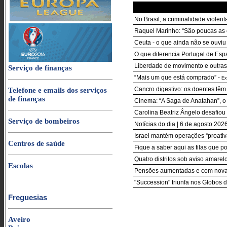
No Brasil, a criminalidade violen
Raquel Marinho: “São poucas as 
Ceuta - o que ainda não se ouviu
O que diferencia Portugal de Esp
Liberdade de movimento e outras 
Serviço de finanças
“Mais um que está comprado”
-
Ex
Cancro digestivo: os doentes têm 
Telefone e emails dos serviços
de finanças
Cinema: “A Saga de Anatahan”, o 
Carolina Beatriz Ângelo desafiou 
Serviço de bombeiros
Notícias do dia | 6 de agosto 20
Israel mantém operações “proativa
Centros de saúde
Fique a saber aqui as filas que p
Quatro distritos sob aviso amarelo
Escolas
Pensões aumentadas e com nova r
"Succession" triunfa nos Globos 
Freguesias
Aveiro