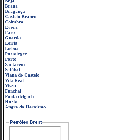
Beja
Braga
Bragança
Castelo Branco
Coimbra
Évora
Faro
Guarda
Leiria
Lisboa
Portalegre
Porto
Santarém
Setúbal
Viana do Castelo
Vila Real
Viseu
Funchal
Ponta delgada
Horta
Angra do Heroísmo
Petróleo Brent