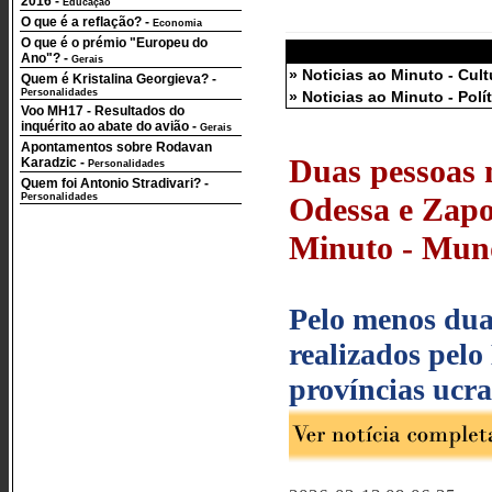
2016
-
Educação
O que é a reflação?
-
Economia
O que é o prémio "Europeu do
Ano"?
-
Gerais
» Noticias ao Minuto - Cult
Quem é Kristalina Georgieva?
-
Personalidades
» Noticias ao Minuto - Polí
Voo MH17 - Resultados do
inquérito ao abate do avião
-
Gerais
Apontamentos sobre Rodavan
Duas pessoas 
Karadzic
-
Personalidades
Quem foi Antonio Stradivari?
-
Personalidades
Odessa e Zapor
Minuto - Mund
Pelo menos dua
realizados pelo
províncias ucra