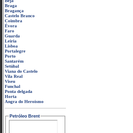
Beja
Braga
Bragança
Castelo Branco
Coimbra
Évora
Faro
Guarda
Leiria
Lisboa
Portalegre
Porto
Santarém
Setúbal
Viana do Castelo
Vila Real
Viseu
Funchal
Ponta delgada
Horta
Angra do Heroísmo
Petróleo Brent