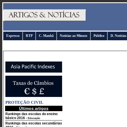
Expresso
RTP
C. Manhã
Notícias ao Minuto
Público
D. Notícias
PROTEÇÃO CIVIL
Últimos artigos
Rankings das escolas do ensino
básico 2016
-
Educação
Rankings das escolas secundárias