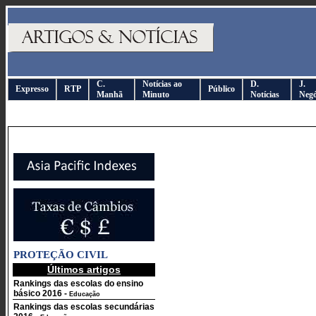
C.
Notícias ao
D.
J.
Expresso
RTP
Público
Manhã
Minuto
Notícias
Negó
PROTEÇÃO CIVIL
Últimos artigos
Rankings das escolas do ensino
básico 2016
-
Educação
Rankings das escolas secundárias