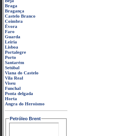
Beja
Braga
Bragança
Castelo Branco
Coimbra
Évora
Faro
Guarda
Leiria
Lisboa
Portalegre
Porto
Santarém
Setúbal
Viana do Castelo
Vila Real
Viseu
Funchal
Ponta delgada
Horta
Angra do Heroísmo
Petróleo Brent