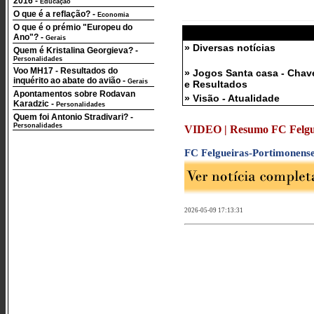
2016
-
Educação
O que é a reflação?
-
Economia
O que é o prémio "Europeu do
Ano"?
-
Gerais
» Diversas notícias
Quem é Kristalina Georgieva?
-
Personalidades
Voo MH17 - Resultados do
» Jogos Santa casa - Chav
inquérito ao abate do avião
-
Gerais
e Resultados
Apontamentos sobre Rodavan
» Visão - Atualidade
Karadzic
-
Personalidades
Quem foi Antonio Stradivari?
-
Personalidades
VIDEO | Resumo FC Felgueir
FC Felgueiras-Portimonense
2026-05-09 17:13:31