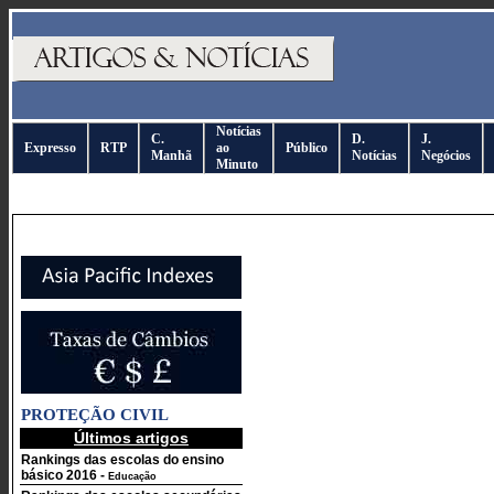
Notícias
C.
D.
J.
Expresso
RTP
ao
Público
Manhã
Notícias
Negócios
Minuto
PROTEÇÃO CIVIL
Últimos artigos
Rankings das escolas do ensino
básico 2016
-
Educação