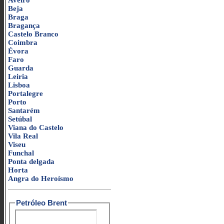
Aveiro
Beja
Braga
Bragança
Castelo Branco
Coimbra
Évora
Faro
Guarda
Leiria
Lisboa
Portalegre
Porto
Santarém
Setúbal
Viana do Castelo
Vila Real
Viseu
Funchal
Ponta delgada
Horta
Angra do Heroísmo
Petróleo Brent