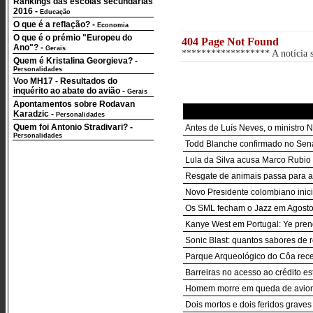
Rankings das escolas secundárias
2016
-
Educação
O que é a reflação?
-
Economia
O que é o prémio "Europeu do
404 Page Not Found
Ano"?
-
Gerais
****************** A notícia so
Quem é Kristalina Georgieva?
-
Personalidades
Voo MH17 - Resultados do
inquérito ao abate do avião
-
Gerais
Apontamentos sobre Rodavan
Karadzic
-
Personalidades
Quem foi Antonio Stradivari?
-
Antes de Luís Neves, o ministro 
Personalidades
Todd Blanche confirmado no Sen
Lula da Silva acusa Marco Rubio 
Resgate de animais passa para a 
Novo Presidente colombiano inic
Os SML fecham o Jazz em Agosto:
Kanye West em Portugal: Ye prend
Sonic Blast: quantos sabores de 
Parque Arqueológico do Côa rece
Barreiras no acesso ao crédito es
Homem morre em queda de avion
Dois mortos e dois feridos grave