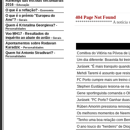
Rankings das escolas secundárias
2016
-
Educação
O que é a reflação?
-
Economia
O que é o prémio "Europeu do
404 Page Not Found
Ano"?
-
Gerais
****************** A notícia so
Quem é Kristalina Georgieva?
-
Personalidades
Voo MH17 - Resultados do
inquérito ao abate do avião
-
Gerais
Apontamentos sobre Rodavan
Karadzic
-
Personalidades
Quem foi Antonio Stradivari?
-
Comitiva do Vitória na Póvoa de
Personalidades
Um dia diferente: Boavista foi trei
Jurásek: "É mais tranquilo quand
Mehdi Taremi é assunto que resist
FC Porto cumpre mais um treino c
Stephen Eustáquio lesiona-se na
Gene sportinguista comanda o Oliv
Jurásek: "FC Porto? Ganhar duas
Rúben Amorim pressiona renova
Os melhores momentos de Neemias
"Tenho uma boa relação com Ber
O ano louco do "herdeiro" de Dio