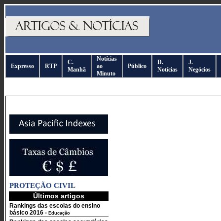
Notícias
C.
D.
J.
Expresso
RTP
ao
Público
Manhã
Notícias
Negócios
Minuto
PROTEÇÃO CIVIL
Últimos artigos
Rankings das escolas do ensino
básico 2016
-
Educação