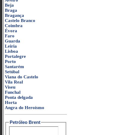
Aveiro
Beja
Braga
Bragança
Castelo Branco
Coimbra
Évora
Faro
Guarda
Leiria
Lisboa
Portalegre
Porto
Santarém
Setúbal
Viana do Castelo
Vila Real
Viseu
Funchal
Ponta delgada
Horta
Angra do Heroísmo
Petróleo Brent