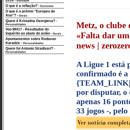
2016
-
Educação
O que é a reflação?
-
Economia
O que é o prémio "Europeu do
Ano"?
-
Gerais
Quem é Kristalina Georgieva?
-
Metz, o clube 
Personalidades
Voo MH17 - Resultados do
«Falta dar um
inquérito ao abate do avião
-
Gerais
Apontamentos sobre Rodavan
news | zerozero
Karadzic
-
Personalidades
Quem foi Antonio Stradivari?
-
Personalidades
A Ligue 1 está 
confirmado é a 
{TEAM_LINK|11
por disputar, o
apenas 16 ponto
33 jogos -, pel