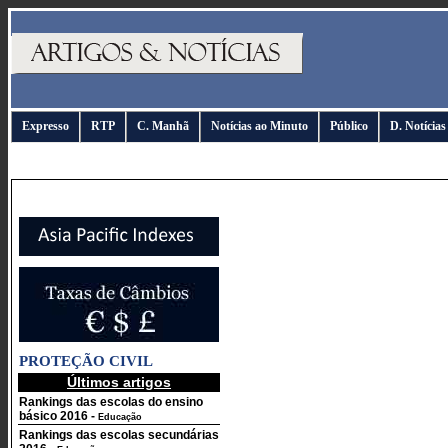
Expresso
RTP
C. Manhã
Notícias ao Minuto
Público
D. Notícias
PROTEÇÃO CIVIL
Últimos artigos
Rankings das escolas do ensino
básico 2016
-
Educação
Rankings das escolas secundárias