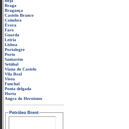
Beja
Braga
Bragança
Castelo Branco
Coimbra
Évora
Faro
Guarda
Leiria
Lisboa
Portalegre
Porto
Santarém
Setúbal
Viana do Castelo
Vila Real
Viseu
Funchal
Ponta delgada
Horta
Angra do Heroísmo
Petróleo Brent