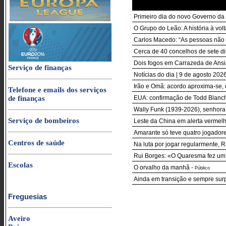
Primeiro dia do novo Governo da
O Grupo do Leão: A história à vo
Carlos Macedo: “As pessoas não
Cerca de 40 concelhos de sete di
Dois fogos em Carrazeda de Ansi
Serviço de finanças
Notícias do dia | 9 de agosto 20
Irão e Omã: acordo aproxima-se, 
Telefone e emails dos serviços
de finanças
EUA: confirmação de Todd Blanch
Wally Funk (1939-2026), senhora
Serviço de bombeiros
Leste da China em alerta vermel
Amarante só teve quatro jogador
Centros de saúde
Na luta por jogar regularmente,
Rui Borges: «O Quaresma fez um 
Escolas
O orvalho da manhã
-
Público
Ainda em transição e sempre sur
Freguesias
Aveiro