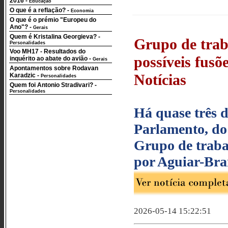
2016
-
Educação
O que é a reflação?
-
Economia
O que é o prémio "Europeu do
Ano"?
-
Gerais
Quem é Kristalina Georgieva?
-
Grupo de trab
Personalidades
Voo MH17 - Resultados do
possíveis fusõe
inquérito ao abate do avião
-
Gerais
Apontamentos sobre Rodavan
Notícias
Karadzic
-
Personalidades
Quem foi Antonio Stradivari?
-
Personalidades
Há quase três d
Parlamento, do
Grupo de trabal
por Aguiar-Bra
2026-05-14 15:22:51