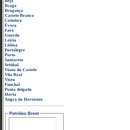
Beja
Braga
Bragança
Castelo Branco
Coimbra
Évora
Faro
Guarda
Leiria
Lisboa
Portalegre
Porto
Santarém
Setúbal
Viana do Castelo
Vila Real
Viseu
Funchal
Ponta delgada
Horta
Angra do Heroísmo
Petróleo Brent