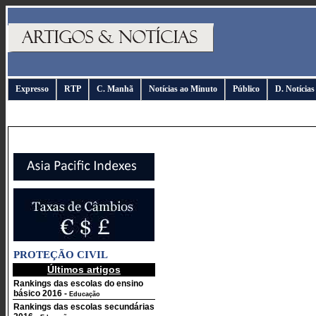
Expresso
RTP
C. Manhã
Notícias ao Minuto
Público
D. Notícias
PROTEÇÃO CIVIL
Últimos artigos
Rankings das escolas do ensino
básico 2016
-
Educação
Rankings das escolas secundárias