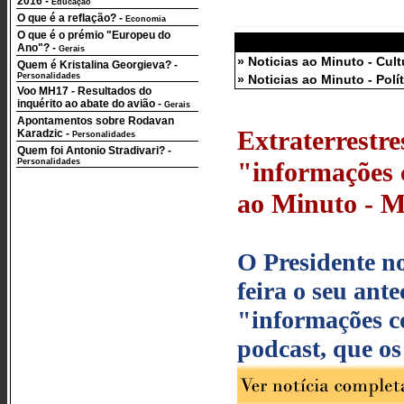
2016
-
Educação
O que é a reflação?
-
Economia
O que é o prémio "Europeu do
Ano"?
-
Gerais
» Noticias ao Minuto - Cult
Quem é Kristalina Georgieva?
-
Personalidades
» Noticias ao Minuto - Polí
Voo MH17 - Resultados do
inquérito ao abate do avião
-
Gerais
Apontamentos sobre Rodavan
Extraterrestr
Karadzic
-
Personalidades
Quem foi Antonio Stradivari?
-
Personalidades
"informações c
ao Minuto - Mu
O Presidente n
feira o seu ant
"informações c
podcast, que os