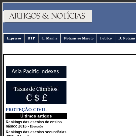
Expresso
RTP
C. Manhã
Notícias ao Minuto
Público
D. Notícias
PROTEÇÃO CIVIL
Últimos artigos
Rankings das escolas do ensino
básico 2016
-
Educação
Rankings das escolas secundárias