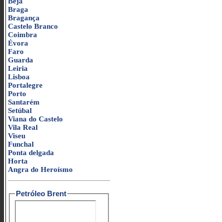
Beja
Braga
Bragança
Castelo Branco
Coimbra
Évora
Faro
Guarda
Leiria
Lisboa
Portalegre
Porto
Santarém
Setúbal
Viana do Castelo
Vila Real
Viseu
Funchal
Ponta delgada
Horta
Angra do Heroísmo
Petróleo Brent