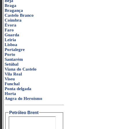
Beja
Braga
Bragança
Castelo Branco
Coimbra
Évora
Faro
Guarda
Leiria
Lisboa
Portalegre
Porto
Santarém
Setúbal
Viana do Castelo
Vila Real
Viseu
Funchal
Ponta delgada
Horta
Angra do Heroísmo
Petróleo Brent