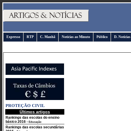
Expresso
RTP
C. Manhã
Notícias ao Minuto
Público
D. Notícias
PROTEÇÃO CIVIL
Últimos artigos
Rankings das escolas do ensino
básico 2016
-
Educação
Rankings das escolas secundárias