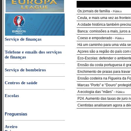
Os jornais de família
-
Público
Ceuta, e mais uma vez as fronteir
A cidade histórica também precisa
Banca: comissões a mais, juros 
Coeso e empoderado
-
Serviço de finanças
Público
Há um caminho para uma vida sem
Açores são a região do país com
Telefone e emails dos serviços
de finanças
Eco-Escolas: defender o ambient
Erosão da costa portuguesa é grav
Serviço de bombeiros
Enchimento de praias para travar
Erosão costeira na Figueira da F
Centros de saúde
Marcas “Porto” e “Douro” protegi
A ecologia das “mães”
-
Público
Escolas
P24. Aumento das taxas de juro n
Cientistas analisaram agora a dé
Freguesias
Aveiro