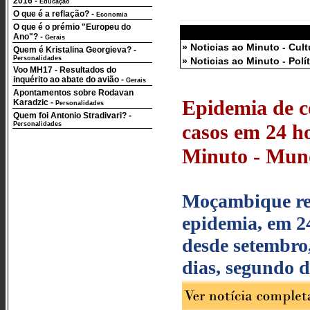
2016
-
Educação
O que é a reflação?
-
Economia
O que é o prémio "Europeu do
Ano"?
-
Gerais
» Noticias ao Minuto - Cult
Quem é Kristalina Georgieva?
-
Personalidades
» Noticias ao Minuto - Polí
Voo MH17 - Resultados do
inquérito ao abate do avião
-
Gerais
Apontamentos sobre Rodavan
Epidemia de 
Karadzic
-
Personalidades
Quem foi Antonio Stradivari?
-
Personalidades
casos em 24 ho
Minuto - Mund
Moçambique reg
epidemia, em 24
desde setembro,
dias, segundo d