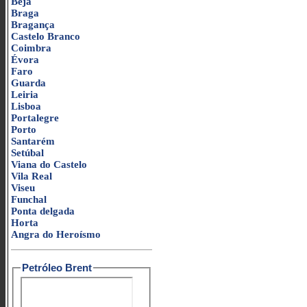
Beja
Braga
Bragança
Castelo Branco
Coimbra
Évora
Faro
Guarda
Leiria
Lisboa
Portalegre
Porto
Santarém
Setúbal
Viana do Castelo
Vila Real
Viseu
Funchal
Ponta delgada
Horta
Angra do Heroísmo
Petróleo Brent