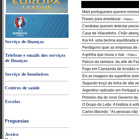
Mais portugueses querem remov
Frases para emoldurar
-
Público
Cientistas querem detectar prec
Casa de Vilacetinho. Chão abenç
Kia K4, uma berlina equilibrada e
Serviço de finanças
Pentágono quer as empresas de 
A grelha que louva o mar
-
Telefone e emails dos serviços
Público
de finanças
Palcos da semana: da arte de Fa
Fogo em Carrazeda de Ansiães e
Serviço de bombeiros
Eis as imagens da superfície visí
Segundo troço da linha de alta ve
Centros de saúde
Argentino radicado em Portugal s
Primeiro dia do novo Governo da
Escolas
O Grupo do Leão: A história à vo
Carlos Macedo: “As pessoas não
Freguesias
Aveiro