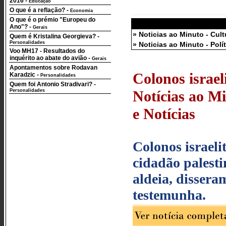
2016
-
Educação
O que é a reflação?
-
Economia
O que é o prémio "Europeu do
Ano"?
-
Gerais
» Noticias ao Minuto - Cult
Quem é Kristalina Georgieva?
-
Personalidades
» Noticias ao Minuto - Polí
Voo MH17 - Resultados do
inquérito ao abate do avião
-
Gerais
Apontamentos sobre Rodavan
Colonos israel
Karadzic
-
Personalidades
Quem foi Antonio Stradivari?
-
Personalidades
Notícias ao Mi
e Notícias
Colonos israel
cidadão palest
aldeia, dissera
testemunha.