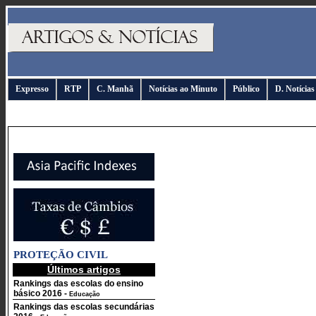
Expresso
RTP
C. Manhã
Notícias ao Minuto
Público
D. Notícias
PROTEÇÃO CIVIL
Últimos artigos
Rankings das escolas do ensino
básico 2016
-
Educação
Rankings das escolas secundárias