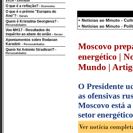
2016
-
Educação
O que é a reflação?
-
Economia
O que é o prémio "Europeu do
Ano"?
-
Gerais
» Noticias ao Minuto - Cult
Quem é Kristalina Georgieva?
-
Personalidades
» Noticias ao Minuto - Polí
Voo MH17 - Resultados do
inquérito ao abate do avião
-
Gerais
Apontamentos sobre Rodavan
Moscovo prepa
Karadzic
-
Personalidades
Quem foi Antonio Stradivari?
-
Personalidades
energético | N
Mundo | Artigo
O Presidente u
as ofensivas ru
Moscovo está a
setor energético