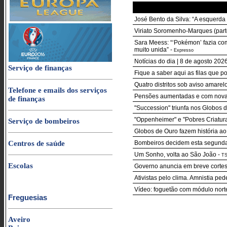
José Bento da Silva: “A esquerda
Viriato Soromenho-Marques (parte
Sara Meess: “‘Pokémon’ fazia co
muito unida”
-
Expresso
Notícias do dia | 8 de agosto 20
Serviço de finanças
Fique a saber aqui as filas que p
Quatro distritos sob aviso amarelo
Telefone e emails dos serviços
Pensões aumentadas e com nova r
de finanças
"Succession" triunfa nos Globos 
"Oppenheimer" e "Pobres Criatur
Serviço de bombeiros
Globos de Ouro fazem história ao
Centros de saúde
Bombeiros decidem esta segunda-f
Um Sonho, volta ao São João
-
T
Escolas
Governo anuncia em breve cortes 
Ativistas pelo clima. Amnistia pe
Vídeo: foguetão com módulo nort
Freguesias
Aveiro