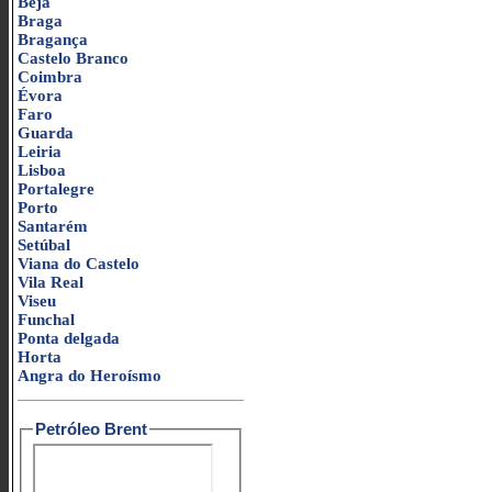
Beja
Braga
Bragança
Castelo Branco
Coimbra
Évora
Faro
Guarda
Leiria
Lisboa
Portalegre
Porto
Santarém
Setúbal
Viana do Castelo
Vila Real
Viseu
Funchal
Ponta delgada
Horta
Angra do Heroísmo
Petróleo Brent