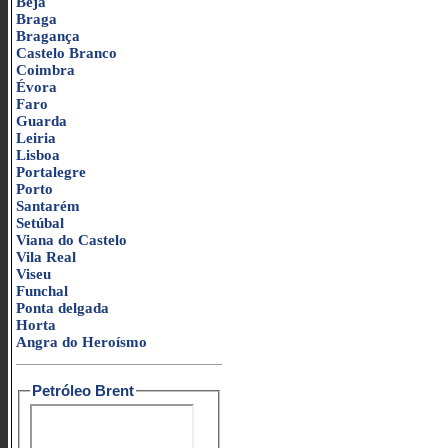
Beja
Braga
Bragança
Castelo Branco
Coimbra
Évora
Faro
Guarda
Leiria
Lisboa
Portalegre
Porto
Santarém
Setúbal
Viana do Castelo
Vila Real
Viseu
Funchal
Ponta delgada
Horta
Angra do Heroísmo
Petróleo Brent