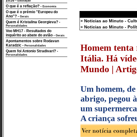
2016
-
Educação
O que é a reflação?
-
Economia
O que é o prémio "Europeu do
Ano"?
-
Gerais
» Noticias ao Minuto - Cult
Quem é Kristalina Georgieva?
-
Personalidades
» Noticias ao Minuto - Polí
Voo MH17 - Resultados do
inquérito ao abate do avião
-
Gerais
Apontamentos sobre Rodavan
Homem tenta r
Karadzic
-
Personalidades
Quem foi Antonio Stradivari?
-
Personalidades
Itália. Há víd
Mundo | Artigo
Um homem, de n
abrigo, pegou à
um supermercad
A criança sofre