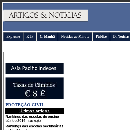
Expresso
RTP
C. Manhã
Notícias ao Minuto
Público
D. Notícias
PROTEÇÃO CIVIL
Últimos artigos
Rankings das escolas do ensino
básico 2016
-
Educação
Rankings das escolas secundárias