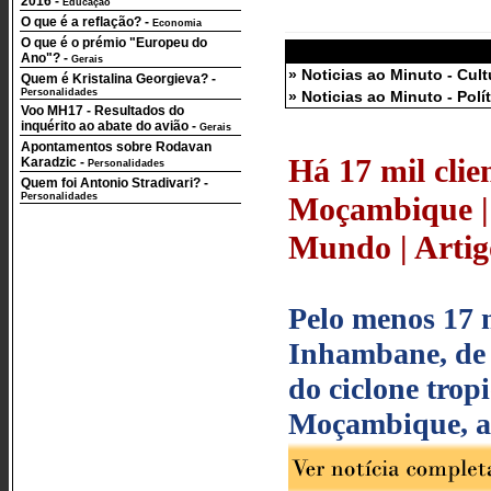
2016
-
Educação
O que é a reflação?
-
Economia
O que é o prémio "Europeu do
Ano"?
-
Gerais
» Noticias ao Minuto - Cult
Quem é Kristalina Georgieva?
-
Personalidades
» Noticias ao Minuto - Polí
Voo MH17 - Resultados do
inquérito ao abate do avião
-
Gerais
Apontamentos sobre Rodavan
Há 17 mil clie
Karadzic
-
Personalidades
Quem foi Antonio Stradivari?
-
Personalidades
Moçambique | 
Mundo | Artigo
Pelo menos 17 m
Inhambane, de 
do ciclone trop
Moçambique, an