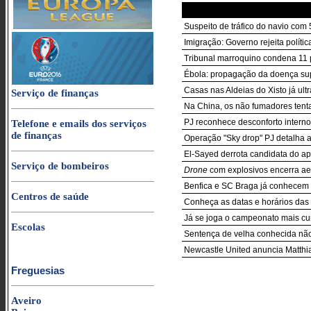
Suspeito de tráfico do navio com
Imigração: Governo rejeita polít
Tribunal marroquino condena 11 
Ébola: propagação da doença sup
Casas nas Aldeias do Xisto já ul
Serviço de finanças
Na China, os não fumadores tenta
PJ reconhece desconforto intern
Telefone e emails dos serviços
de finanças
Operação "Sky drop" PJ detalha 
El-Sayed derrota candidata do a
Serviço de bombeiros
Drone
com explosivos encerra ae
Benfica e SC Braga já conhecem 
Centros de saúde
Conheça as datas e horários das 3
Já se joga o campeonato mais cur
Escolas
Sentença de velha conhecida nã
Newcastle United anuncia Matthia
Freguesias
Aveiro