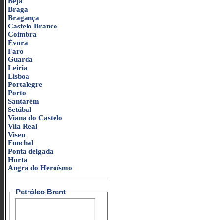
Beja
Braga
Bragança
Castelo Branco
Coimbra
Évora
Faro
Guarda
Leiria
Lisboa
Portalegre
Porto
Santarém
Setúbal
Viana do Castelo
Vila Real
Viseu
Funchal
Ponta delgada
Horta
Angra do Heroísmo
Petróleo Brent