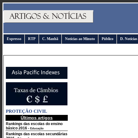
Expresso
RTP
C. Manhã
Notícias ao Minuto
Público
D. Notícias
PROTEÇÃO CIVIL
Últimos artigos
Rankings das escolas do ensino
básico 2016
-
Educação
Rankings das escolas secundárias