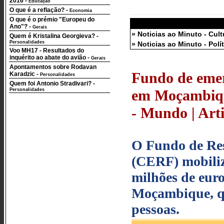
2016
-
Educação
O que é a reflação?
-
Economia
O que é o prémio "Europeu do
Ano"?
-
Gerais
» Noticias ao Minuto - Cult
Quem é Kristalina Georgieva?
-
Personalidades
» Noticias ao Minuto - Polí
Voo MH17 - Resultados do
inquérito ao abate do avião
-
Gerais
Apontamentos sobre Rodavan
Fundo de emer
Karadzic
-
Personalidades
Quem foi Antonio Stradivari?
-
Personalidades
em Moçambique
- Mundo | Arti
O Fundo de Res
(CERF) mobilizo
milhões de euro
Moçambique, qu
pessoas.