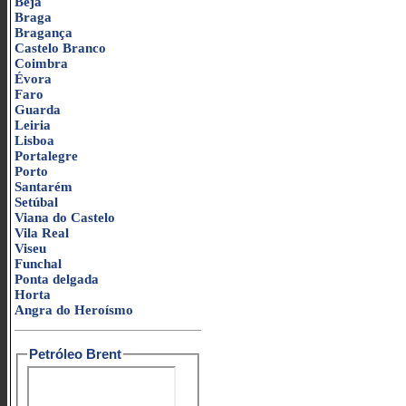
Beja
Braga
Bragança
Castelo Branco
Coimbra
Évora
Faro
Guarda
Leiria
Lisboa
Portalegre
Porto
Santarém
Setúbal
Viana do Castelo
Vila Real
Viseu
Funchal
Ponta delgada
Horta
Angra do Heroísmo
Petróleo Brent