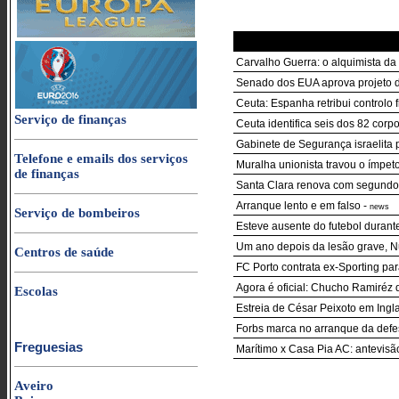
Carvalho Guerra: o alquimista da 
Senado dos EUA aprova projeto d
Ceuta: Espanha retribui controlo fr
Serviço de finanças
Ceuta identifica seis dos 82 co
Gabinete de Segurança israelit
Telefone e emails dos serviços
Muralha unionista travou o ímpe
de finanças
Santa Clara renova com segundo
Arranque lento e em falso
-
news
Serviço de bombeiros
Esteve ausente do futebol durant
Um ano depois da lesão grave, N
Centros de saúde
FC Porto contrata ex-Sporting par
Agora é oficial: Chucho Ramiréz 
Escolas
Estreia de César Peixoto em Ingla
Forbs marca no arranque da defes
Freguesias
Marítimo x Casa Pia AC: antevisã
Aveiro