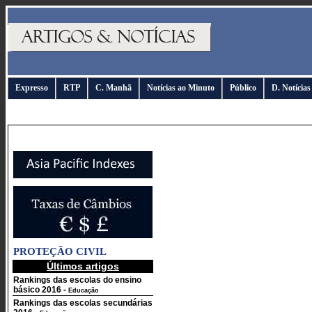
Expresso
RTP
C. Manhã
Notícias ao Minuto
Público
D. Notícias
PROTEÇÃO CIVIL
Últimos artigos
Rankings das escolas do ensino
básico 2016
-
Educação
Rankings das escolas secundárias