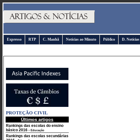
Expresso
RTP
C. Manhã
Notícias ao Minuto
Público
D. Notícias
PROTEÇÃO CIVIL
Últimos artigos
Rankings das escolas do ensino
básico 2016
-
Educação
Rankings das escolas secundárias