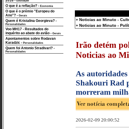
2016
-
Educação
O que é a reflação?
-
Economia
O que é o prémio "Europeu do
Ano"?
-
Gerais
» Noticias ao Minuto - Cult
Quem é Kristalina Georgieva?
-
Personalidades
» Noticias ao Minuto - Polí
Voo MH17 - Resultados do
inquérito ao abate do avião
-
Gerais
Apontamentos sobre Rodavan
Irão detém pol
Karadzic
-
Personalidades
Quem foi Antonio Stradivari?
-
Personalidades
Noticias ao Mi
As autoridades 
Shakouri Rad po
morreram milha
2026-02-09 20:00:52