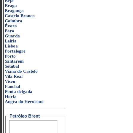
Beja
Braga
Bragança
Castelo Branco
Coimbra
Évora
Faro
Guarda
Leiria
Lisboa
Portalegre
Porto
Santarém
Setúbal
Viana do Castelo
Vila Real
Viseu
Funchal
Ponta delgada
Horta
Angra do Heroísmo
Petróleo Brent