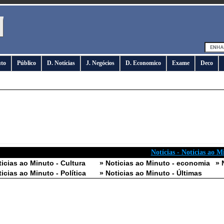
uto
Público
D. Notícias
J. Negócios
D. Economico
Exame
Deco
Notícias - Notícias ao M
ticias ao Minuto - Cultura
» Noticias ao Minuto - economia
» 
ticias ao Minuto - Política
» Noticias ao Minuto - Últimas