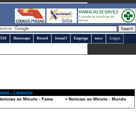
TSF
Horoscopo
Record
Jornal I
Emprego
news
Artigos
inuto : Categorias
Noticias ao Minuto - Fama
» Noticias ao Minuto - Mundo