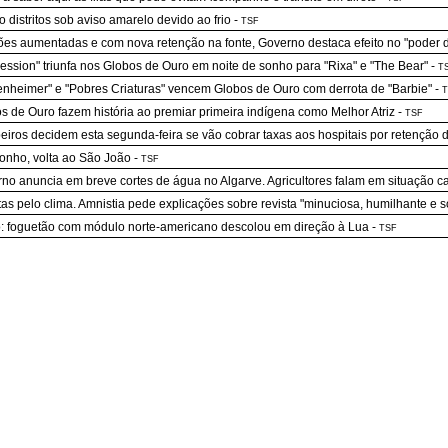
o distritos sob aviso amarelo devido ao frio
-
TSF
es aumentadas e com nova retenção na fonte, Governo destaca efeito no "poder 
ession" triunfa nos Globos de Ouro em noite de sonho para "Rixa" e "The Bear"
-
T
nheimer" e "Pobres Criaturas" vencem Globos de Ouro com derrota de "Barbie"
-
T
s de Ouro fazem história ao premiar primeira indígena como Melhor Atriz
-
TSF
iros decidem esta segunda-feira se vão cobrar taxas aos hospitais por retenção
nho, volta ao São João
-
TSF
no anuncia em breve cortes de água no Algarve. Agricultores falam em situação ca
stas pelo clima. Amnistia pede explicações sobre revista "minuciosa, humilhante e s
: foguetão com módulo norte-americano descolou em direção à Lua
-
TSF