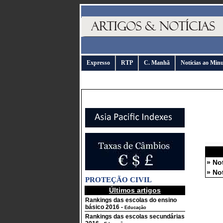
Expresso
RTP
C. Manhã
Notícias ao Min
» No
» No
PROTEÇÃO CIVIL
Últimos artigos
Rankings das escolas do ensino
básico 2016
-
Educação
Rankings das escolas secundárias