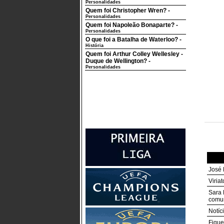
Personalidades
Quem foi Christopher Wren?
-
Personalidades
Quem foi Napoleão Bonaparte?
-
Personalidades
O que foi a Batalha de Waterloo?
-
História
Quem foi Arthur Colley Wellesley -
Duque de Wellington?
-
Personalidades
José 
Viria
Sara 
comun
Notíc
Fique