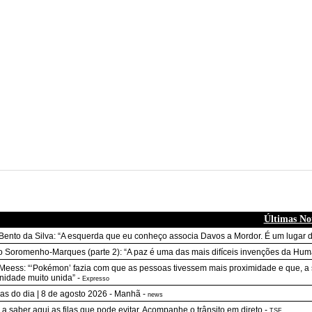
Últimas Not
Bento da Silva: “A esquerda que eu conheço associa Davos a Mordor. É um lugar de
to Soromenho-Marques (parte 2): “A paz é uma das mais difíceis invenções da Huma
Meess: “‘Pokémon’ fazia com que as pessoas tivessem mais proximidade e que, a s
idade muito unida”
-
Expresso
ias do dia | 8 de agosto 2026 - Manhã
-
news
 a saber aqui as filas que pode evitar. Acompanhe o trânsito em direto
-
TSF