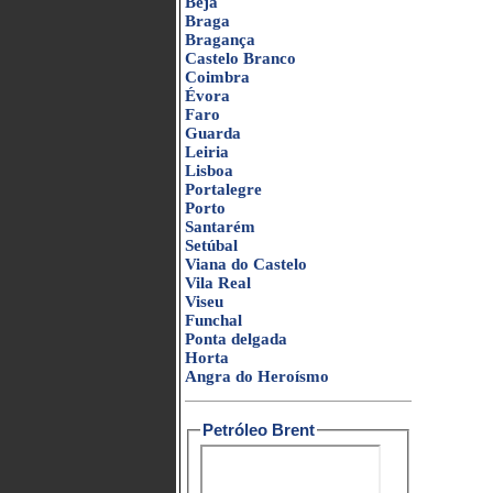
Beja
Braga
Bragança
Castelo Branco
Coimbra
Évora
Faro
Guarda
Leiria
Lisboa
Portalegre
Porto
Santarém
Setúbal
Viana do Castelo
Vila Real
Viseu
Funchal
Ponta delgada
Horta
Angra do Heroísmo
Petróleo Brent