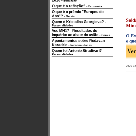
2016
-
Educação
O que é a reflação?
-
Economia
O que é o prémio "Europeu do
Ano"?
-
Gerais
Sold
Quem é Kristalina Georgieva?
-
Minu
Personalidades
Voo MH17 - Resultados do
inquérito ao abate do avião
-
O Ex
Gerais
Apontamentos sobre Rodavan
e qu
Karadzic
-
Personalidades
Quem foi Antonio Stradivari?
-
Personalidades
2026-02