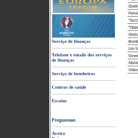
Quatr
Pensõ
"Succ
"Oppe
Globo
Serviço de finanças
Bombe
Um So
Telefone e emails dos serviços
Gover
de finanças
Ativi
Vídeo
Serviço de bombeiros
Centros de saúde
Escolas
Freguesias
Aveiro