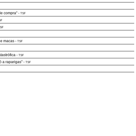
de compra"
-
TSF
SF
SF
 de macas
-
TSF
tastrófica
-
TSF
ó a raparigas"
-
TSF