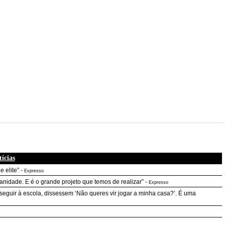
ícias
 elite”
-
Expresso
nidade. E é o grande projeto que temos de realizar”
-
Expresso
eguir à escola, dissessem ‘Não queres vir jogar a minha casa?’. É uma