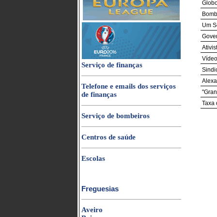
Globo
Bombe
Um So
Gover
Ativi
Vídeo
Serviço de finanças
Sindi
Alexa
Telefone e emails dos serviços
"Gran
de finanças
Taxa
Serviço de bombeiros
Centros de saúde
Escolas
Freguesias
Aveiro