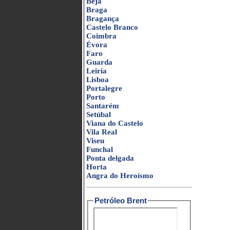
Beja
Braga
Bragança
Castelo Branco
Coimbra
Évora
Faro
Guarda
Leiria
Lisboa
Portalegre
Porto
Santarém
Setúbal
Viana do Castelo
Vila Real
Viseu
Funchal
Ponta delgada
Horta
Angra do Heroísmo
Petróleo Brent