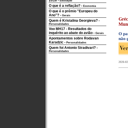
2016
-
Educação
O que é a reflação?
-
Economia
O que é o prémio "Europeu do
Ano"?
-
Gerais
Gréc
Quem é Kristalina Georgieva?
-
Mund
Personalidades
Voo MH17 - Resultados do
inquérito ao abate do avião
-
O pa
Gerais
Apontamentos sobre Rodavan
não-
Karadzic
-
Personalidades
Quem foi Antonio Stradivari?
-
Personalidades
2026-02