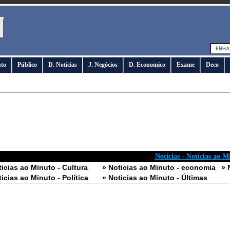
uto
Público
D. Notícias
J. Negócios
D. Economico
Exame
Deco
Notícias - Notícias ao M
ticias ao Minuto - Cultura
» Noticias ao Minuto - economia
» 
ticias ao Minuto - Política
» Noticias ao Minuto - Últimas