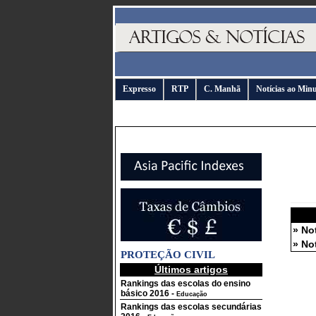
Expresso
RTP
C. Manhã
Notícias ao Min
» No
» No
PROTEÇÃO CIVIL
Últimos artigos
Rankings das escolas do ensino
básico 2016
-
Educação
Rankings das escolas secundárias