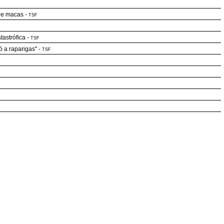
 de macas
-
TSF
tastrófica
-
TSF
ó a raparigas"
-
TSF