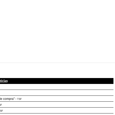
ícias
de compra"
-
TSF
SF
SF