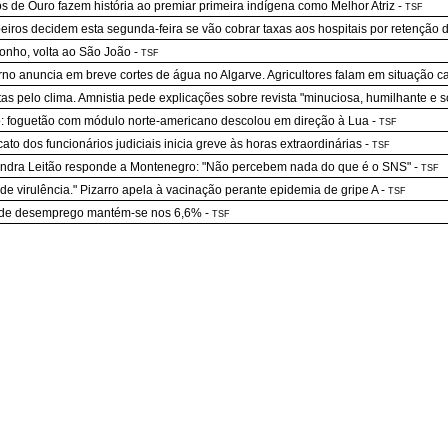
s de Ouro fazem história ao premiar primeira indígena como Melhor Atriz
-
TSF
iros decidem esta segunda-feira se vão cobrar taxas aos hospitais por retenção
nho, volta ao São João
-
TSF
no anuncia em breve cortes de água no Algarve. Agricultores falam em situação ca
stas pelo clima. Amnistia pede explicações sobre revista "minuciosa, humilhante e s
: foguetão com módulo norte-americano descolou em direção à Lua
-
TSF
cato dos funcionários judiciais inicia greve às horas extraordinárias
-
TSF
ndra Leitão responde a Montenegro: "Não percebem nada do que é o SNS"
-
TSF
de virulência." Pizarro apela à vacinação perante epidemia de gripe A
-
TSF
 de desemprego mantém-se nos 6,6%
-
TSF