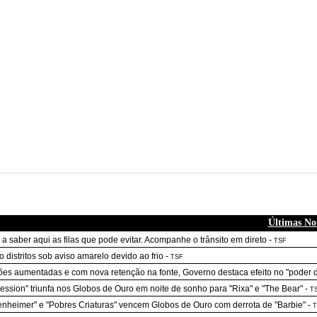
Últimas Not
 a saber aqui as filas que pode evitar. Acompanhe o trânsito em direto
-
TSF
o distritos sob aviso amarelo devido ao frio
-
TSF
es aumentadas e com nova retenção na fonte, Governo destaca efeito no "poder 
ession" triunfa nos Globos de Ouro em noite de sonho para "Rixa" e "The Bear"
-
T
nheimer" e "Pobres Criaturas" vencem Globos de Ouro com derrota de "Barbie"
-
T