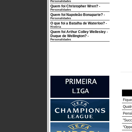
Personalidades
Quem foi Christopher Wren?
-
Personalidades
Quem foi Napoleão Bonaparte?
-
Personalidades
O que foi a Batalha de Waterloo?
-
História
Quem foi Arthur Colley Wellesley -
Duque de Wellington?
-
Personalidades
Fique
Quatr
Pensõ
"Succ
"Oppe