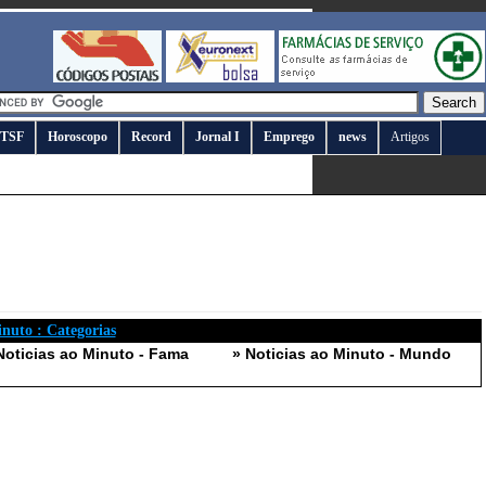
TSF
Horoscopo
Record
Jornal I
Emprego
news
Artigos
inuto : Categorias
Noticias ao Minuto - Fama
» Noticias ao Minuto - Mundo