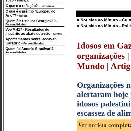
2016
-
Educação
O que é a reflação?
-
Economia
O que é o prémio "Europeu do
Ano"?
-
Gerais
» Noticias ao Minuto - Cult
Quem é Kristalina Georgieva?
-
Personalidades
» Noticias ao Minuto - Polí
Voo MH17 - Resultados do
inquérito ao abate do avião
-
Gerais
Apontamentos sobre Rodavan
Idosos em Gaza
Karadzic
-
Personalidades
Quem foi Antonio Stradivari?
-
Personalidades
organizações |
Mundo | Artigo
Organizações n
alertaram hoje 
idosos palestin
escassez de ali