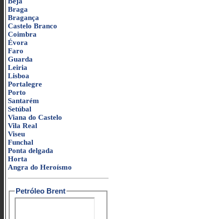
Beja
Braga
Bragança
Castelo Branco
Coimbra
Évora
Faro
Guarda
Leiria
Lisboa
Portalegre
Porto
Santarém
Setúbal
Viana do Castelo
Vila Real
Viseu
Funchal
Ponta delgada
Horta
Angra do Heroísmo
Petróleo Brent