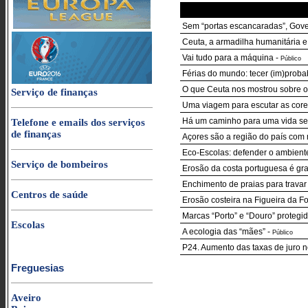
Sem “portas escancaradas”, Gover
Ceuta, a armadilha humanitária 
Vai tudo para a máquina
-
Público
Férias do mundo: tecer (im)proba
O que Ceuta nos mostrou sobre o
Serviço de finanças
Uma viagem para escutar as core
Há um caminho para uma vida sem
Telefone e emails dos serviços
de finanças
Açores são a região do país com
Eco-Escolas: defender o ambient
Serviço de bombeiros
Erosão da costa portuguesa é grav
Enchimento de praias para travar
Centros de saúde
Erosão costeira na Figueira da F
Marcas “Porto” e “Douro” protegi
Escolas
A ecologia das “mães”
-
Público
P24. Aumento das taxas de juro n
Freguesias
Aveiro