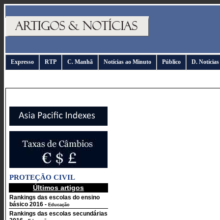
Expresso
RTP
C. Manhã
Notícias ao Minuto
Público
D. Notícias
PROTEÇÃO CIVIL
Últimos artigos
Rankings das escolas do ensino
básico 2016
-
Educação
Rankings das escolas secundárias