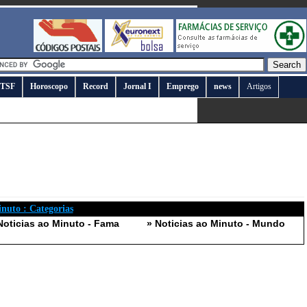
TSF
Horoscopo
Record
Jornal I
Emprego
news
Artigos
inuto : Categorias
Noticias ao Minuto - Fama
» Noticias ao Minuto - Mundo