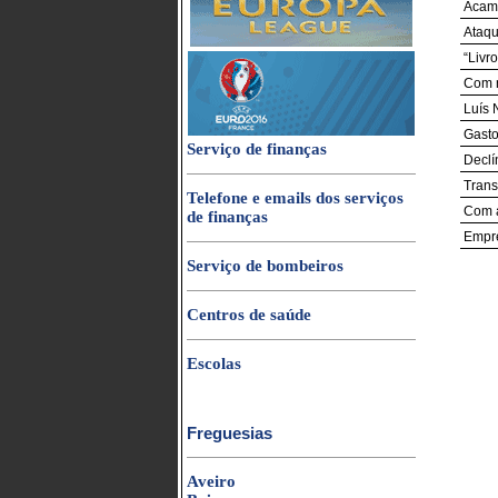
Acamp
Ataqu
“Livr
Com n
Luís 
Gasto
Serviço de finanças
Declí
Trans
Telefone e emails dos serviços
Com a
de finanças
Empre
Serviço de bombeiros
Centros de saúde
Escolas
Freguesias
Aveiro