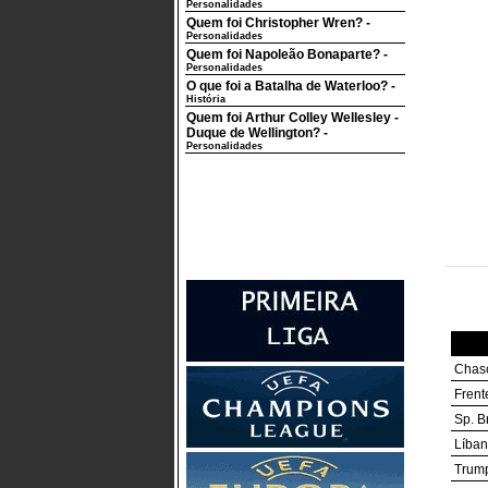
Personalidades
Quem foi Christopher Wren?
-
Personalidades
Quem foi Napoleão Bonaparte?
-
Personalidades
O que foi a Batalha de Waterloo?
-
História
Quem foi Arthur Colley Wellesley -
Duque de Wellington?
-
Personalidades
Chasc
Frent
Sp. B
Líban
Trump