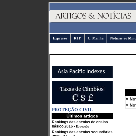
Expresso
RTP
C. Manhã
Notícias ao Min
» No
» No
PROTEÇÃO CIVIL
Últimos artigos
Rankings das escolas do ensino
básico 2016
-
Educação
Rankings das escolas secundárias