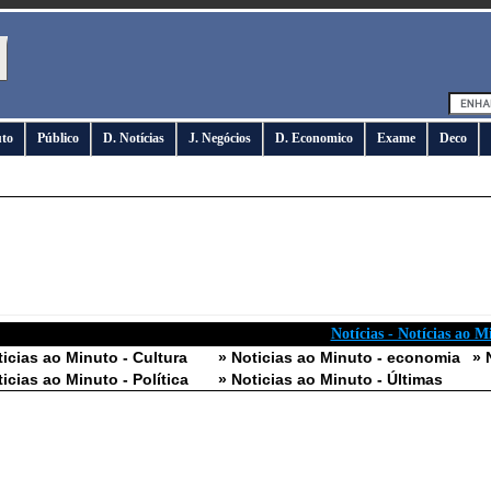
uto
Público
D. Notícias
J. Negócios
D. Economico
Exame
Deco
Notícias - Notícias ao M
ticias ao Minuto - Cultura
» Noticias ao Minuto - economia
» 
ticias ao Minuto - Política
» Noticias ao Minuto - Últimas