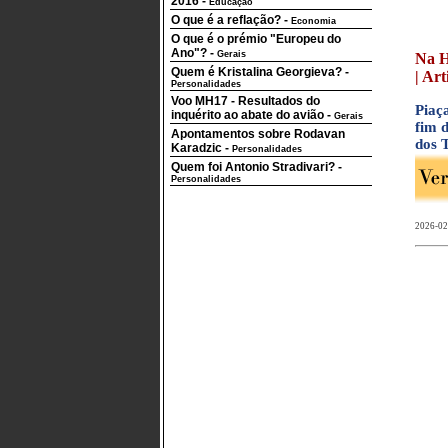
2016
-
Educação
O que é a reflação?
-
Economia
O que é o prémio "Europeu do
Ano"?
-
Gerais
Na H
Quem é Kristalina Georgieva?
-
| Art
Personalidades
Voo MH17 - Resultados do
Piaç
inquérito ao abate do avião
-
Gerais
fim 
Apontamentos sobre Rodavan
dos 
Karadzic
-
Personalidades
Quem foi Antonio Stradivari?
-
Personalidades
2026-02