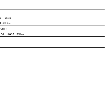
al
-
Público
J
-
Público
Público
e na Europa
-
Público