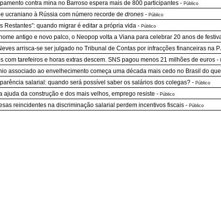
amento contra mina no Barroso espera mais de 800 participantes
-
Público
e ucraniano à Rússia com número recorde de
drones
-
Público
os Restantes”: quando migrar é editar a própria vida
-
Público
ome antigo e novo palco, o Neopop volta a Viana para celebrar 20 anos de festiv
Neves arrisca-se ser julgado no Tribunal de Contas por infracções financeiras na P
s com tarefeiros e horas extras descem. SNS pagou menos 21 milhões de euros
-
nio associado ao envelhecimento começa uma década mais cedo no Brasil do qu
parência salarial: quando será possível saber os salários dos colegas?
-
Público
 ajuda da construção e dos mais velhos, emprego resiste
-
Público
sas reincidentes na discriminação salarial perdem incentivos fiscais
-
Público