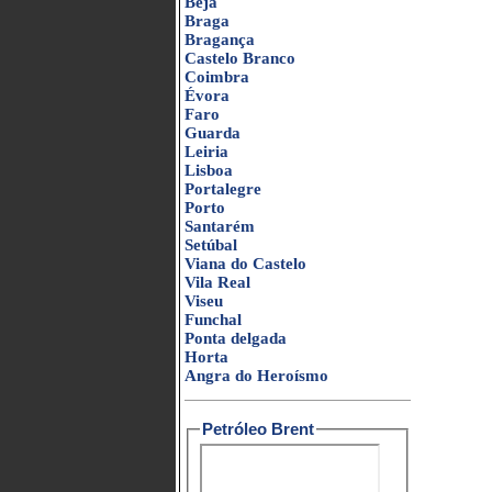
Beja
Braga
Bragança
Castelo Branco
Coimbra
Évora
Faro
Guarda
Leiria
Lisboa
Portalegre
Porto
Santarém
Setúbal
Viana do Castelo
Vila Real
Viseu
Funchal
Ponta delgada
Horta
Angra do Heroísmo
Petróleo Brent