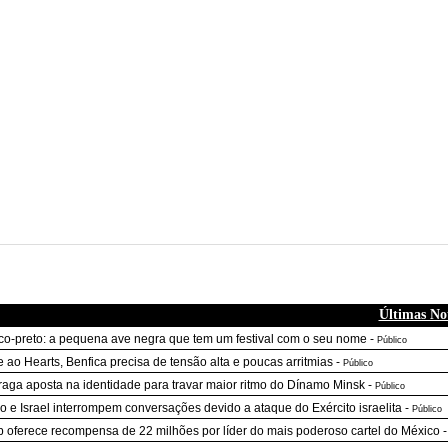
Últimas Not
o-preto: a pequena ave negra que tem um festival com o seu nome
-
Público
e ao Hearts, Benfica precisa de tensão alta e poucas arritmias
-
Público
raga aposta na identidade para travar maior ritmo do Dínamo Minsk
-
Público
o e Israel interrompem conversações devido a ataque do Exército israelita
-
Público
 oferece recompensa de 22 milhões por líder do mais poderoso cartel do México