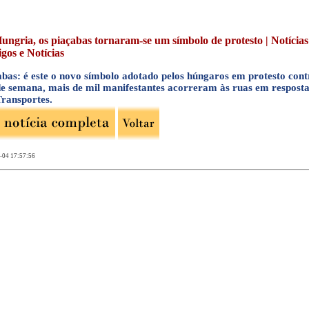
ungria, os piaçabas tornaram-se um símbolo de protesto | Notícia
igos e Notícias
abas: é este o novo símbolo adotado pelos húngaros em protesto con
de semana, mais de mil manifestantes acorreram às ruas em respost
Transportes.
-04 17:57:56