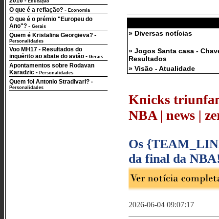
2016
-
Educação
O que é a reflação?
-
Economia
O que é o prémio "Europeu do
Ano"?
-
Gerais
» Diversas notícias
Quem é Kristalina Georgieva?
-
Personalidades
Voo MH17 - Resultados do
» Jogos Santa casa - Chav
inquérito ao abate do avião
-
Gerais
Resultados
Apontamentos sobre Rodavan
» Visão - Atualidade
Karadzic
-
Personalidades
Quem foi Antonio Stradivari?
-
Personalidades
Knicks triunfa
NBA | news | zer
Os {TEAM_LINK|
da final da NBA
2026-06-04 09:07:17