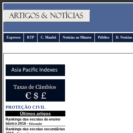
Expresso
RTP
C. Manhã
Notícias ao Minuto
Público
D. Notícias
PROTEÇÃO CIVIL
Últimos artigos
Rankings das escolas do ensino
básico 2016
-
Educação
Rankings das escolas secundárias