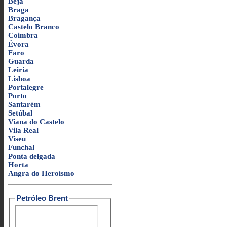
Beja
Braga
Bragança
Castelo Branco
Coimbra
Évora
Faro
Guarda
Leiria
Lisboa
Portalegre
Porto
Santarém
Setúbal
Viana do Castelo
Vila Real
Viseu
Funchal
Ponta delgada
Horta
Angra do Heroísmo
Petróleo Brent