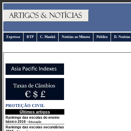
Expresso
RTP
C. Manhã
Notícias ao Minuto
Público
D. Notícias
PROTEÇÃO CIVIL
Últimos artigos
Rankings das escolas do ensino
básico 2016
-
Educação
Rankings das escolas secundárias