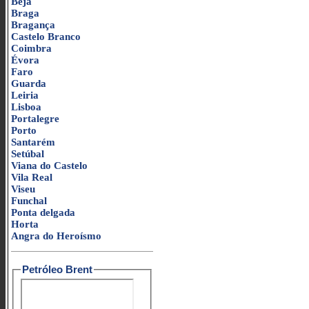
Beja
Braga
Bragança
Castelo Branco
Coimbra
Évora
Faro
Guarda
Leiria
Lisboa
Portalegre
Porto
Santarém
Setúbal
Viana do Castelo
Vila Real
Viseu
Funchal
Ponta delgada
Horta
Angra do Heroísmo
Petróleo Brent