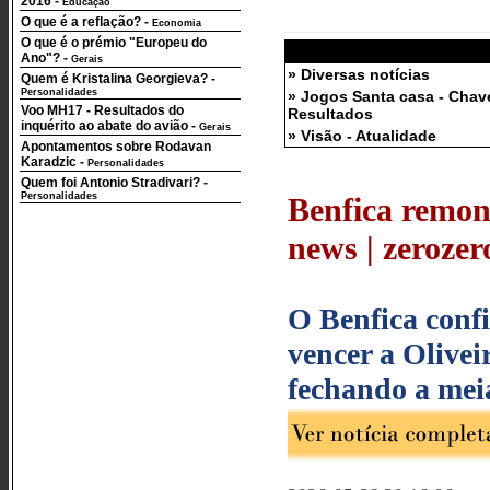
2016
-
Educação
O que é a reflação?
-
Economia
O que é o prémio "Europeu do
Ano"?
-
Gerais
» Diversas notícias
Quem é Kristalina Georgieva?
-
Personalidades
» Jogos Santa casa - Chav
Voo MH17 - Resultados do
Resultados
inquérito ao abate do avião
-
Gerais
» Visão - Atualidade
Apontamentos sobre Rodavan
Karadzic
-
Personalidades
Quem foi Antonio Stradivari?
-
Personalidades
Benfica remont
news | zerozero
O Benfica confi
vencer a Olivei
fechando a meia