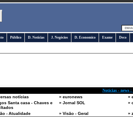
uto
Público
D. Notícias
J. Negócios
D. Economico
Exame
Deco
Notícias - news :
versas notícias
» euronews
» 
gos Santa casa - Chaves e
» Jornal SOL
» 
ltados
são - Atualidade
» Visão - Geral
» 