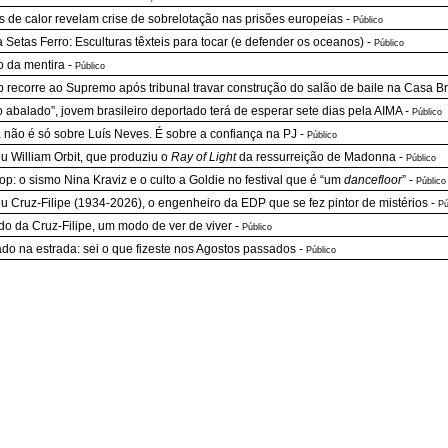
 de calor revelam crise de sobrelotação nas prisões europeias
-
Público
a Setas Ferro: Esculturas têxteis para tocar (e defender os oceanos)
-
Público
o da mentira
-
Público
 recorre ao Supremo após tribunal travar construção do salão de baile na Casa B
o abalado”, jovem brasileiro deportado terá de esperar sete dias pela AIMA
-
Público
já não é só sobre Luís Neves. É sobre a confiança na PJ
-
Público
u William Orbit, que produziu o
Ray of Light
da ressurreição de Madonna
-
Público
p: o sismo Nina Kraviz e o culto a Goldie no festival que é “um
dancefloor
”
-
Público
u Cruz-Filipe (1934-2026), o engenheiro da EDP que se fez pintor de mistérios
-
Pú
do da Cruz-Filipe, um modo de ver de viver
-
Público
do na estrada: sei o que fizeste nos Agostos passados
-
Público