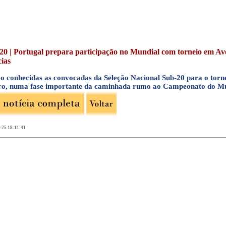
20 | Portugal prepara participação no Mundial com torneio em Aveir
cias
ão conhecidas as convocadas da Seleção Nacional Sub-20 para o tor
ro, numa fase importante da caminhada rumo ao Campeonato do M
-25 18:11:41