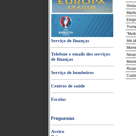
Ondas
Marit
Elogi
Trump
“Muit
Serviço de finanças
Isto 
Morre
Telefone e emails dos serviços
Neopo
de finanças
Morre
Ricar
Serviço de bombeiros
Cuida
Centros de saúde
Escolas
Freguesias
Aveiro