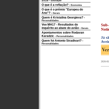
2016
-
Educação
O que é a reflação?
-
Economia
O que é o prémio "Europeu do
Ano"?
-
Gerais
Quem é Kristalina Georgieva?
-
Personalidades
Voo MH17 - Resultados do
Sub-
inquérito ao abate do avião
-
Gerais
Notí
Apontamentos sobre Rodavan
Karadzic
-
Personalidades
Já s
Quem foi Antonio Stradivari?
-
Avei
Personalidades
2026-05