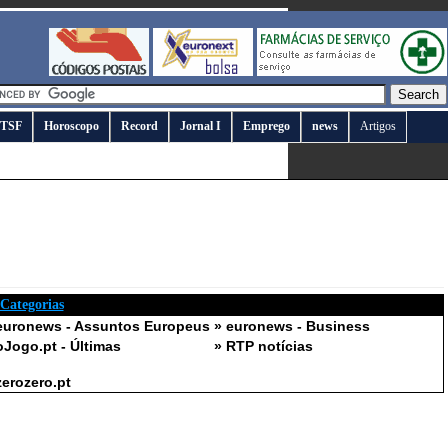
TSF
Horoscopo
Record
Jornal I
Emprego
news
Artigos
 Categorias
euronews - Assuntos Europeus
» euronews - Business
oJogo.pt - Últimas
» RTP notícias
zerozero.pt