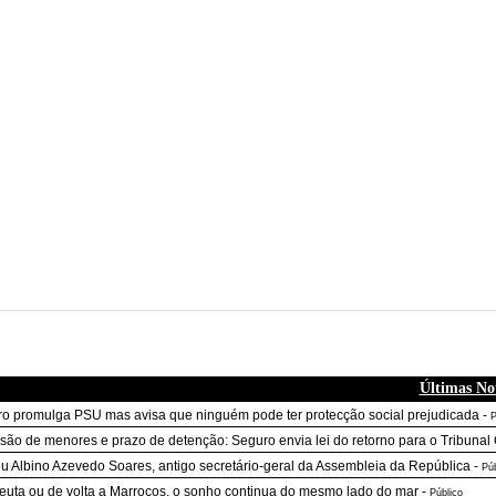
Últimas Not
o promulga PSU mas avisa que ninguém pode ter protecção social prejudicada
-
P
são de menores e prazo de detenção: Seguro envia lei do retorno para o Tribunal 
u Albino Azevedo Soares, antigo secretário-geral da Assembleia da República
-
Púb
uta ou de volta a Marrocos, o sonho continua do mesmo lado do mar
-
Público