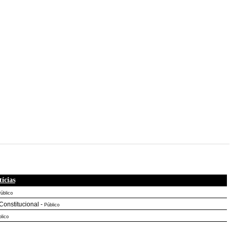
ícias
úblico
Constitucional
-
Público
lico