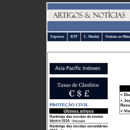
Expresso
RTP
C. Manhã
Notícias ao Min
» Di
» Jo
PROTEÇÃO CIVIL
Resu
Últimos artigos
» Vi
Rankings das escolas do ensino
básico 2016
-
Educação
Rankings das escolas secundárias