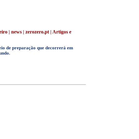
o | news | zerozero.pt | Artigos e
neio de preparação que decorrerá em
undo.