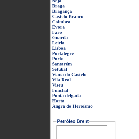
Beja
Braga
Bragança
Castelo Branco
Coimbra
Évora
Faro
Guarda
Leiria
Lisboa
Portalegre
Porto
Santarém
Setúbal
Viana do Castelo
Vila Real
Viseu
Funchal
Ponta delgada
Horta
Angra do Heroísmo
Petróleo Brent