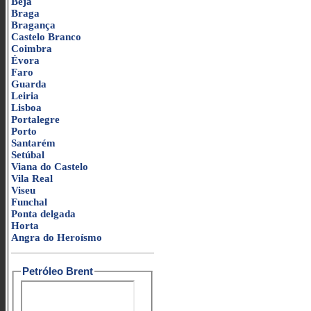
Beja
Braga
Bragança
Castelo Branco
Coimbra
Évora
Faro
Guarda
Leiria
Lisboa
Portalegre
Porto
Santarém
Setúbal
Viana do Castelo
Vila Real
Viseu
Funchal
Ponta delgada
Horta
Angra do Heroísmo
Petróleo Brent