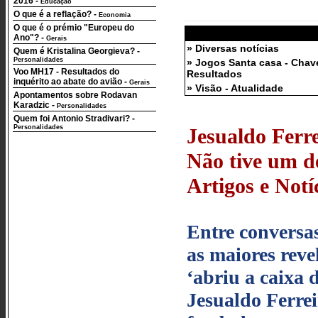
2016
-
Educação
O que é a reflação?
-
Economia
O que é o prémio "Europeu do
Ano"?
-
Gerais
» Diversas notícias
Quem é Kristalina Georgieva?
-
Personalidades
» Jogos Santa casa - Chav
Voo MH17 - Resultados do
Resultados
inquérito ao abate do avião
-
Gerais
» Visão - Atualidade
Apontamentos sobre Rodavan
Karadzic
-
Personalidades
Quem foi Antonio Stradivari?
-
Personalidades
Jesualdo Ferr
Não tive um de
Artigos e Notí
Entre conversa
as maiores rev
‘abriu a caixa 
Jesualdo Ferrei