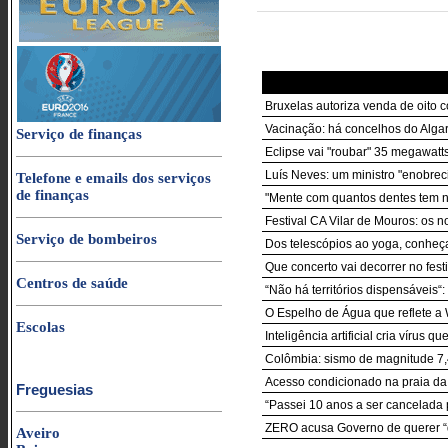
Bruxelas autoriza venda de oito
Vacinação: há concelhos do Algar
Serviço de finanças
Eclipse vai "roubar" 35 megawatt
Luís Neves: um ministro "enobrec
Telefone e emails dos serviços
de finanças
"Mente com quantos dentes tem na 
Festival CA Vilar de Mouros: os n
Serviço de bombeiros
Dos telescópios ao yoga, conheç
Que concerto vai decorrer no fes
Centros de saúde
“Não há territórios dispensáveis
O Espelho de Água que reflete a
Escolas
Inteligência artificial cria vírus 
Colômbia: sismo de magnitude 7,
Acesso condicionado na praia da G
Freguesias
“Passei 10 anos a ser cancelada p
ZERO acusa Governo de querer “q
Aveiro