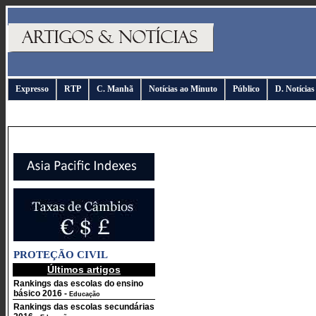
Expresso
RTP
C. Manhã
Notícias ao Minuto
Público
D. Notícias
PROTEÇÃO CIVIL
Últimos artigos
Rankings das escolas do ensino
básico 2016
-
Educação
Rankings das escolas secundárias