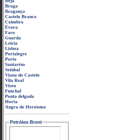
Beja
Braga
Bragança
Castelo Branco
Coimbra
Évora
Faro
Guarda
Leiria
Lisboa
Portalegre
Porto
Santarém
Setúbal
Viana do Castelo
Vila Real
Viseu
Funchal
Ponta delgada
Horta
Angra do Heroísmo
Petróleo Brent