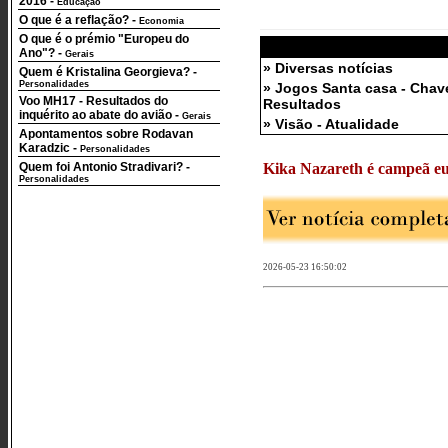
2016
-
Educação
O que é a reflação?
-
Economia
O que é o prémio "Europeu do
Ano"?
-
Gerais
» Diversas notícias
Quem é Kristalina Georgieva?
-
Personalidades
» Jogos Santa casa - Chav
Voo MH17 - Resultados do
Resultados
inquérito ao abate do avião
-
Gerais
» Visão - Atualidade
Apontamentos sobre Rodavan
Karadzic
-
Personalidades
Quem foi Antonio Stradivari?
-
Kika Nazareth é campeã euro
Personalidades
2026-05-23 16:50:02