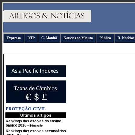
Expresso
RTP
C. Manhã
Notícias ao Minuto
Público
D. Notícias
PROTEÇÃO CIVIL
Últimos artigos
Rankings das escolas do ensino
básico 2016
-
Educação
Rankings das escolas secundárias