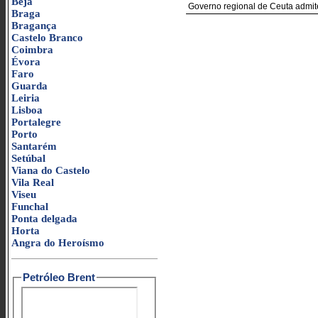
Beja
Governo regional de Ceuta admite
Braga
Bragança
Castelo Branco
Coimbra
Évora
Faro
Guarda
Leiria
Lisboa
Portalegre
Porto
Santarém
Setúbal
Viana do Castelo
Vila Real
Viseu
Funchal
Ponta delgada
Horta
Angra do Heroísmo
Petróleo Brent