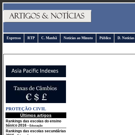
Expresso
RTP
C. Manhã
Notícias ao Minuto
Público
D. Notícias
PROTEÇÃO CIVIL
Últimos artigos
Rankings das escolas do ensino
básico 2016
-
Educação
Rankings das escolas secundárias