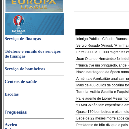
Serviço de finanças
Inimigo Público: Cláudio Ramos c
Sérgio Rosado (Anjos): “A minha m
Telefone e emails dos serviços
Entre 8.000 e 11.000 migrantes c
de finanças
Juan Orlando Hernández foi indul
“Nunca tive um brinquedo, andei 
Serviço de bombeiros
Navio naufragado da época roman
Arménia e Azerbaijão analisam 
Centros de saúde
Mais de 400 quilos de cocaína fo
Turquia, Arábia Saudita e Paquis
Escolas
Pai e agente de Lionel Messi mor
“O MAGA não tem experiência em g
Freguesias
Quase 170 bombeiros e oito mei
Bebé de 22 meses morre após cai
Aveiro
Presidente do Irão diz que o país