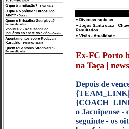
2016
-
Educação
O que é a reflação?
-
Economia
O que é o prémio "Europeu do
Ano"?
-
Gerais
» Diversas notícias
Quem é Kristalina Georgieva?
-
Personalidades
» Jogos Santa casa - Chav
Voo MH17 - Resultados do
Resultados
inquérito ao abate do avião
-
Gerais
» Visão - Atualidade
Apontamentos sobre Rodavan
Karadzic
-
Personalidades
Quem foi Antonio Stradivari?
-
Personalidades
Ex-FC Porto b
na Taça | news 
Depois de vence
{TEAM_LINK|22
{COACH_LINK|70
o Jacuipense - 
seguinte - os o