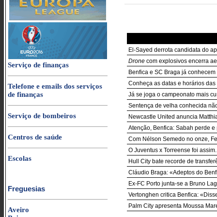
El-Sayed derrota candidata do a
Drone
com explosivos encerra ae
Serviço de finanças
Benfica e SC Braga já conhecem 
Conheça as datas e horários das 3
Telefone e emails dos serviços
de finanças
Já se joga o campeonato mais cur
Sentença de velha conhecida nã
Serviço de bombeiros
Newcastle United anuncia Matthia
Atenção, Benfica: Sabah perde e
Centros de saúde
Com Nélson Semedo no onze, Fe
O Juventus x Torreense foi assim..
Escolas
Hull City bate recorde de transf
Cláudio Braga: «Adeptos do Benf
Ex-FC Porto junta-se a Bruno Lag
Freguesias
Vertonghen critica Benfica: «Dis
Palm City apresenta Moussa Mare
Aveiro