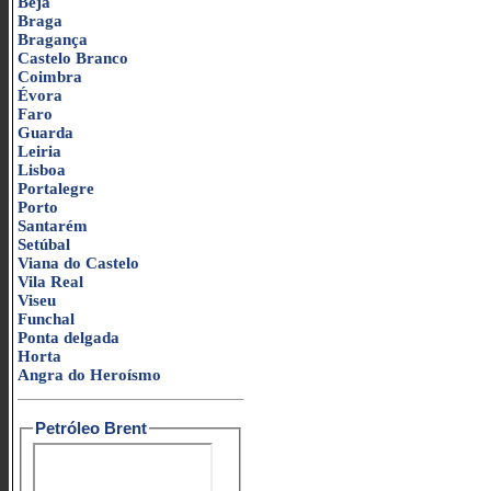
Beja
Braga
Bragança
Castelo Branco
Coimbra
Évora
Faro
Guarda
Leiria
Lisboa
Portalegre
Porto
Santarém
Setúbal
Viana do Castelo
Vila Real
Viseu
Funchal
Ponta delgada
Horta
Angra do Heroísmo
Petróleo Brent