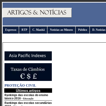
Expresso
RTP
C. Manhã
Notícias ao Minuto
Público
D. Notícias
PROTEÇÃO CIVIL
Últimos artigos
Rankings das escolas do ensino
básico 2016
-
Educação
Rankings das escolas secundárias