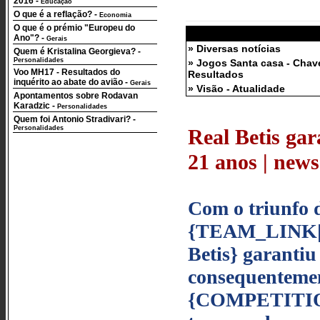
2016
-
Educação
O que é a reflação?
-
Economia
O que é o prémio "Europeu do
Ano"?
-
Gerais
» Diversas notícias
Quem é Kristalina Georgieva?
-
Personalidades
» Jogos Santa casa - Chav
Voo MH17 - Resultados do
Resultados
inquérito ao abate do avião
-
Gerais
» Visão - Atualidade
Apontamentos sobre Rodavan
Karadzic
-
Personalidades
Quem foi Antonio Stradivari?
-
Personalidades
Real Betis ga
21 anos | news 
Com o triunfo d
{TEAM_LINK|25
Betis} garantiu
consequentemen
{COMPETITION