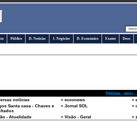
uto
Público
D. Notícias
J. Negócios
D. Economico
Exame
Deco
Notícias - news :
versas notícias
» euronews
» 
gos Santa casa - Chaves e
» Jornal SOL
» 
ltados
são - Atualidade
» Visão - Geral
» 