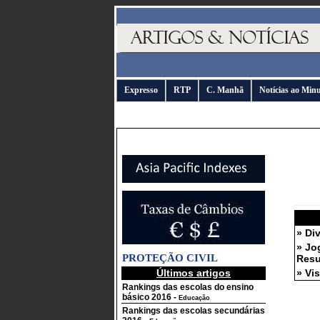
Expresso
RTP
C. Manhã
Notícias ao Min
» Di
» Jo
PROTEÇÃO CIVIL
Resu
Últimos artigos
» Vi
Rankings das escolas do ensino
básico 2016
-
Educação
Rankings das escolas secundárias