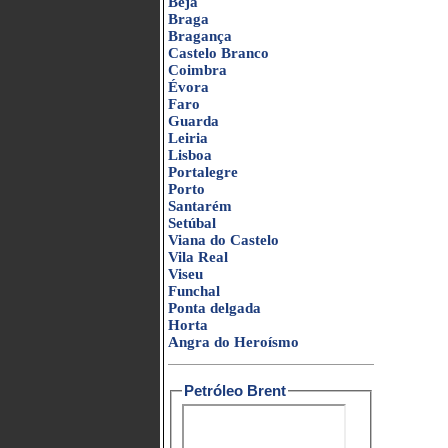
Beja
Braga
Bragança
Castelo Branco
Coimbra
Évora
Faro
Guarda
Leiria
Lisboa
Portalegre
Porto
Santarém
Setúbal
Viana do Castelo
Vila Real
Viseu
Funchal
Ponta delgada
Horta
Angra do Heroísmo
Petróleo Brent