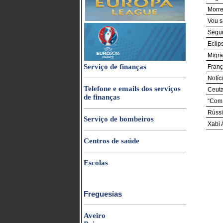
Morre
Vou s
Segur
Eclip
Migra
Serviço de finanças
Franç
Notíc
Telefone e emails dos serviços
Ceuta
de finanças
“Com 
Rússi
Serviço de bombeiros
Xabi 
Centros de saúde
Escolas
Freguesias
Aveiro