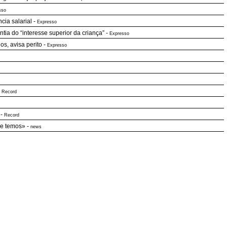
sso
ia salarial
-
Expresso
tia do “interesse superior da criança”
-
Expresso
s, avisa perito
-
Expresso
-
Record
-
Record
ue temos»
-
news