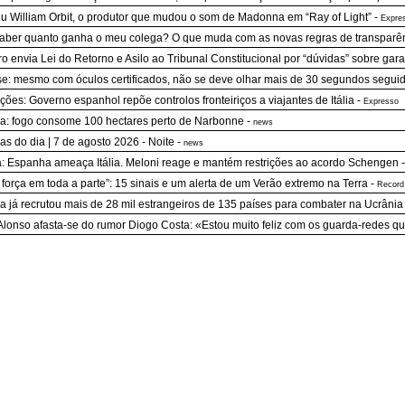
u William Orbit, o produtor que mudou o som de Madonna em “Ray of Light”
-
Expre
aber quanto ganha o meu colega? O que muda com as novas regras de transparênc
o envia Lei do Retorno e Asilo ao Tribunal Constitucional por “dúvidas” sobre garan
se: mesmo com óculos certificados, não se deve olhar mais de 30 segundos seguido
ções: Governo espanhol repõe controlos fronteiriços a viajantes de Itália
-
Expresso
a: fogo consome 100 hectares perto de Narbonne
-
news
ias do dia | 7 de agosto 2026 - Noite
-
news
: Espanha ameaça Itália. Meloni reage e mantém restrições ao acordo Schengen
força em toda a parte”: 15 sinais e um alerta de um Verão extremo na Terra
-
Record
a já recrutou mais de 28 mil estrangeiros de 135 países para combater na Ucrânia
Alonso afasta-se do rumor Diogo Costa: «Estou muito feliz com os guarda-redes q