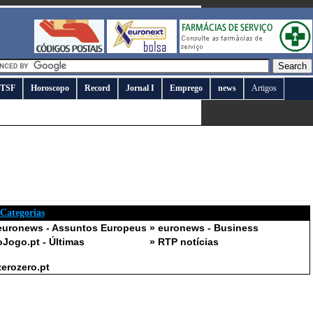
TSF
Horoscopo
Record
Jornal I
Emprego
news
Artigos
 Categorias
euronews - Assuntos Europeus
» euronews - Business
oJogo.pt - Últimas
» RTP notícias
zerozero.pt