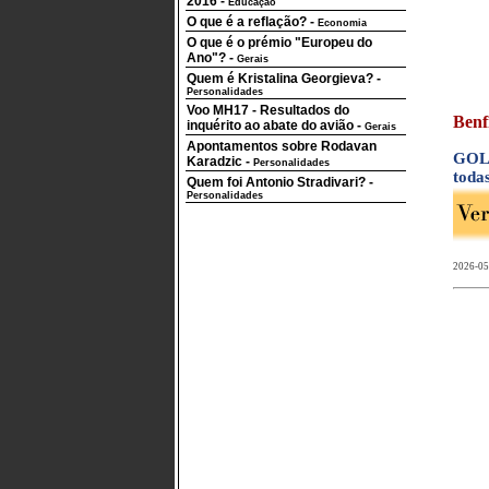
2016
-
Educação
O que é a reflação?
-
Economia
O que é o prémio "Europeu do
Ano"?
-
Gerais
Quem é Kristalina Georgieva?
-
Personalidades
Voo MH17 - Resultados do
Benf
inquérito ao abate do avião
-
Gerais
Apontamentos sobre Rodavan
GOLO
Karadzic
-
Personalidades
todas
Quem foi Antonio Stradivari?
-
Personalidades
2026-05