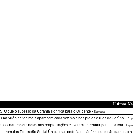
Últimas Not
S: O que o sucesso da Ucrânia significa para o Ocidente
-
Expresso
is na Arrábida: animais aparecem cada vez mais nas praias e ruas de Setúbal
-
Exp
as fecharam sem notas das reapreciações e tiveram de reabrir para as afixar
-
Expr
o promulga Prestação Social Única, mas pede "atenção" na execução para que ni