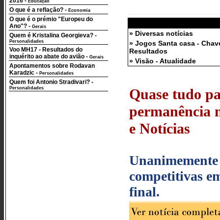
2016
-
Educação
O que é a reflação?
-
Economia
O que é o prémio "Europeu do
Ano"?
-
Gerais
» Diversas notícias
Quem é Kristalina Georgieva?
-
Personalidades
» Jogos Santa casa - Chav
Voo MH17 - Resultados do
Resultados
inquérito ao abate do avião
-
Gerais
» Visão - Atualidade
Apontamentos sobre Rodavan
Karadzic
-
Personalidades
Quem foi Antonio Stradivari?
-
Personalidades
Quase tudo pa
permanência na
e Notícias
Unanimemente 
competitivas em
final.