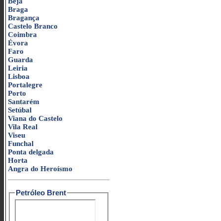
Beja
Braga
Bragança
Castelo Branco
Coimbra
Évora
Faro
Guarda
Leiria
Lisboa
Portalegre
Porto
Santarém
Setúbal
Viana do Castelo
Vila Real
Viseu
Funchal
Ponta delgada
Horta
Angra do Heroísmo
Petróleo Brent