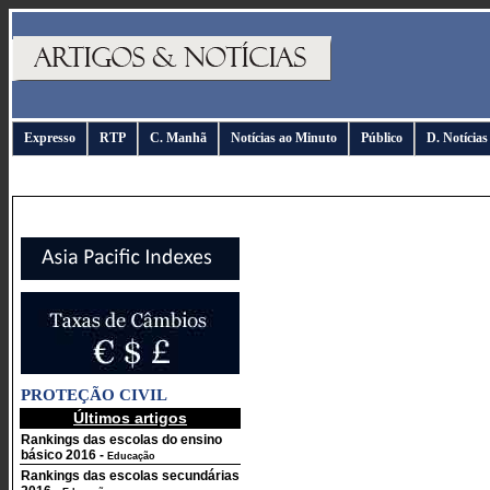
Expresso
RTP
C. Manhã
Notícias ao Minuto
Público
D. Notícias
PROTEÇÃO CIVIL
Últimos artigos
Rankings das escolas do ensino
básico 2016
-
Educação
Rankings das escolas secundárias