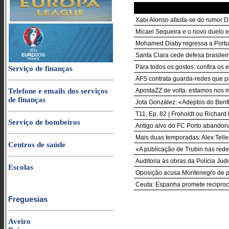
Xabi Alonso afasta-se do rumor D
Micael Sequeira e o novo duelo e
Mohamed Diaby regressa a Portug
Santa Clara cede defesa brasilei
Para todos os gostos: confira os
Serviço de finanças
AFS contrata guarda-redes que p
Telefone e emails dos serviços
ApostaZZ de volta: estamos nos mi
de finanças
Jota González: «Adeptos do Benfi
T11, Ep. 82 | Froholdt ou Richar
Serviço de bombeiros
Antigo alvo do FC Porto abandon
Mais duas temporadas: Alex Tell
Centros de saúde
«A publicação de Trubin nas redes
Auditoria às obras da Polícia Jud
Escolas
Oposição acusa Montenegro de pe
Ceuta: Espanha promete reciproci
Freguesias
Aveiro