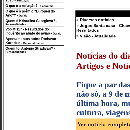
2016
-
Educação
O que é a reflação?
-
Economia
O que é o prémio "Europeu do
Ano"?
-
Gerais
» Diversas notícias
Quem é Kristalina Georgieva?
-
Personalidades
» Jogos Santa casa - Chav
Voo MH17 - Resultados do
Resultados
inquérito ao abate do avião
-
Gerais
» Visão - Atualidade
Apontamentos sobre Rodavan
Karadzic
-
Personalidades
Quem foi Antonio Stradivari?
-
Personalidades
Notícias do di
Artigos e Notí
Fique a par das
não só, a 9 de m
última hora, mu
cultura, viagen