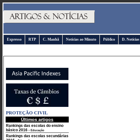
Expresso
RTP
C. Manhã
Notícias ao Minuto
Público
D. Notícias
PROTEÇÃO CIVIL
Últimos artigos
Rankings das escolas do ensino
básico 2016
-
Educação
Rankings das escolas secundárias