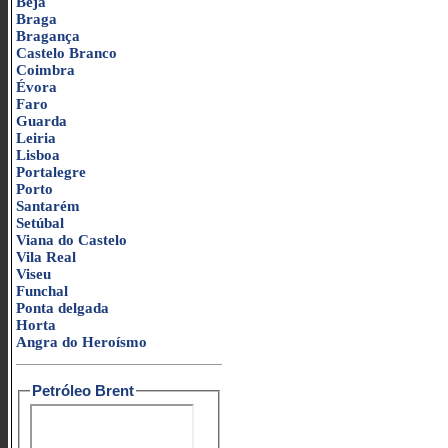
Beja
Braga
Bragança
Castelo Branco
Coimbra
Évora
Faro
Guarda
Leiria
Lisboa
Portalegre
Porto
Santarém
Setúbal
Viana do Castelo
Vila Real
Viseu
Funchal
Ponta delgada
Horta
Angra do Heroísmo
Petróleo Brent